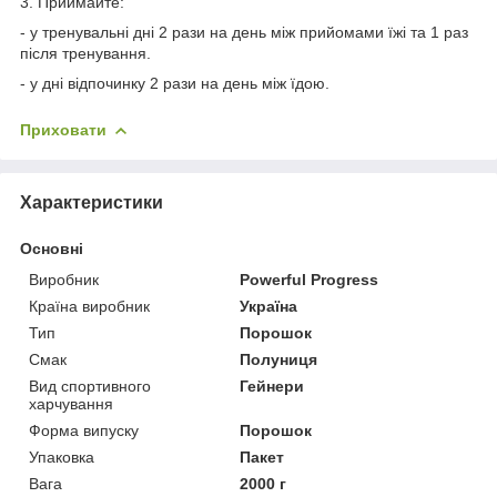
3. Приймайте:
- у тренувальні дні 2 рази на день між прийомами їжі та 1 раз
після тренування.
- у дні відпочинку 2 рази на день між їдою.
Приховати
Характеристики
Основні
Виробник
Powerful Progress
Країна виробник
Україна
Тип
Порошок
Смак
Полуниця
Вид спортивного
Гейнери
харчування
Форма випуску
Порошок
Упаковка
Пакет
Вага
2000 г