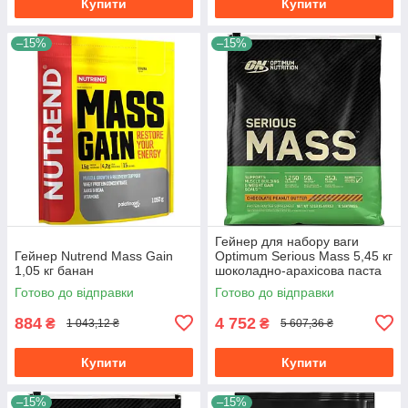
Купити
Купити
–15%
–15%
Гейнер для набору ваги
Гейнер Nutrend Mass Gain
Optimum Serious Mass 5,45 кг
1,05 кг банан
шоколадно-арахісова паста
Готово до відправки
Готово до відправки
884
4 752
₴
₴
1 043,12 ₴
5 607,36 ₴
Купити
Купити
–15%
–15%