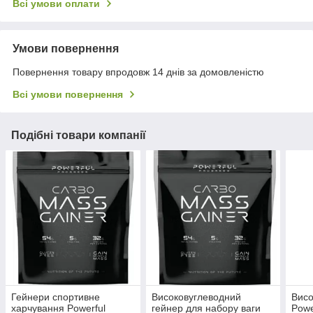
Всі умови оплати
Умови повернення
Повернення товару впродовж 14 днів за домовленістю
Всі умови повернення
Подібні товари компанії
Гейнери спортивне
Високовуглеводний
Висо
харчування Powerful
гейнер для набору ваги
Powe