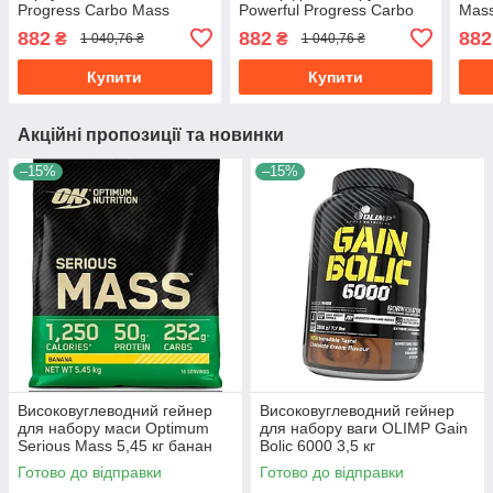
Progress Carbo Mass
Powerful Progress Carbo
Mass
Gainer 2 кг тірамісу
Mass Gainer 2 кг банан
882
882
882
₴
₴
1 040,76 ₴
1 040,76 ₴
Купити
Купити
Акційні пропозиції та новинки
–15%
–15%
Високовуглеводний гейнер
Високовуглеводний гейнер
для набору маси Optimum
для набору ваги OLIMP Gain
Serious Mass 5,45 кг банан
Bolic 6000 3,5 кг
Готово до відправки
Готово до відправки