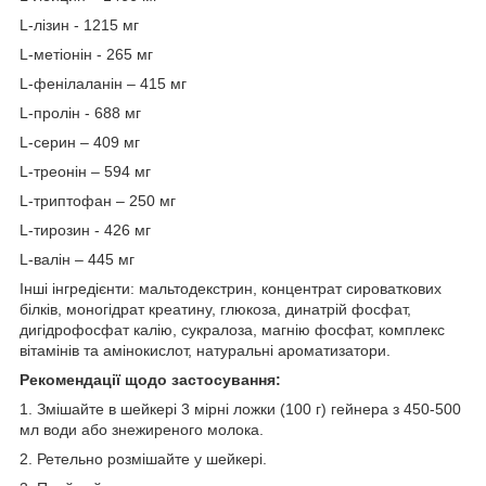
L-лізин - 1215 мг
L-метіонін - 265 мг
L-фенілаланін – 415 мг
L-пролін - 688 мг
L-серин – 409 мг
L-треонін – 594 мг
L-триптофан – 250 мг
L-тирозин - 426 мг
L-валін – 445 мг
Інші інгредієнти: мальтодекстрин, концентрат сироваткових
білків, моногідрат креатину, глюкоза, динатрій фосфат,
дигідрофосфат калію, сукралоза, магнію фосфат, комплекс
вітамінів та амінокислот, натуральні ароматизатори.
Рекомендації щодо застосування:
1. Змішайте в шейкері 3 мірні ложки (100 г) гейнера з 450-500
мл води або знежиреного молока.
2. Ретельно розмішайте у шейкері.