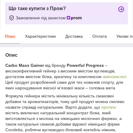
Що таке купити з Пром?
Замовлення під захистом
Опис
Характеристики
Доставка
Оплата
Умови п
Опис
Сarbo Mass Gainer
від бренду
Powerful Progress
–
високоефективний гейнер з високим вмістом вуглеводів,
достатнім вмістом білка, креатину та комплексом
амінокислот
.
Цей продукт розроблений саме для тих новачків спорту, для
яких нарощування якісної м'язової маси – головна мета
Формула гейнера містить мінімальну кількість смакових
добавок та ароматизаторів, тому цей продукт можна сміливо
назвати справді натуральним. Варто додати, що
протеїн
містить виключно натуральний концентрат білка, який
виготовляється з молока на німецьких молочних фермах, а
також натуральні смакові добавки відомої німецької фірми
Condetta, роблячи вуглеводно-білковий коктейль ніжним,