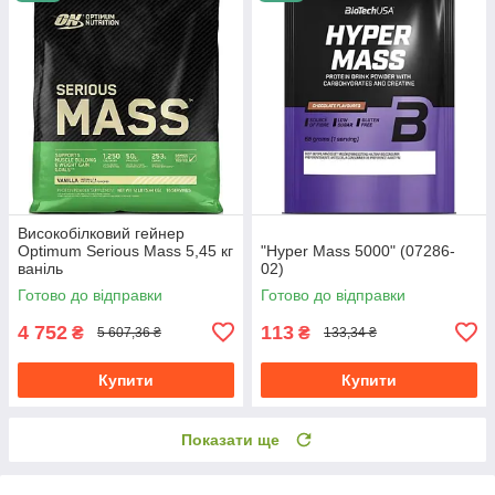
Високобілковий гейнер
Optimum Serious Mass 5,45 кг
"Hyper Mass 5000" (07286-
ваніль
02)
Готово до відправки
Готово до відправки
4 752
113
₴
₴
5 607,36 ₴
133,34 ₴
Купити
Купити
Показати ще