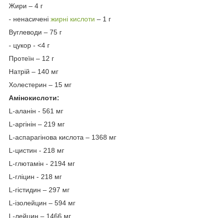
Жири – 4 г
- ненасичені
жирні кислоти
– 1 г
Вуглеводи – 75 г
- цукор - <4 г
Протеїн – 12 г
Натрій – 140 мг
Холестерин – 15 мг
Амінокислоти:
L-аланін - 561 мг
L-аргінін – 219 мг
L-аспарагінова кислота – 1368 мг
L-цистин - 218 мг
L-глютамін - 2194 мг
L-гліцин - 218 мг
L-гістидин – 297 мг
L-ізолейцин – 594 мг
L-лейцин – 1466 мг