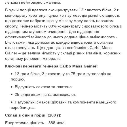
легким і неймовірно смачним.
В одній порції вдалося сконцентрувати 12 г чистого білка, 2 г
моногідрату креатину і цілих 75 г вуглеводів різної складності,
що дозволяє набрати якісну м'язову масу навіть новачкам
спорту. Гейнер містить 80% концентрату сироваткового білка з
підвищеним ступенем очищення. Для підвищення
ефективності гейнера до нього додана цінна амінокислота -
L-глютамін, яка допомагає швидко відновлювати організм
після тренувань. Ще одна цікава особливість Carbo Mass
Gainer – це велика кількість у складі різних вітамінів, корисних
організму речовин і мінералів.
Ключові переваги гейнера Carbo Mass Gainer:
12 грам білка, 2 г креатину та 75 грам вуглеводів на
порцію.
Відсутність лактози та глютена.
25 видів вітамінів та амінокислот.
Натуральні смакові добавки та компоненти німецького
виробництва.
Склад в одній порції (100 г):
Енергетична цінність – 388 ккал