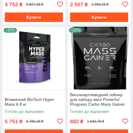
4 752
2 507
₴
₴
5 607,36 ₴
2 958,26 ₴
Купити
Купити
–15%
–15%
Високовуглеводний гейнер
Вітамінний BioTech Hyper
для набору ваги Powerful
Mass 6,8 кг.
Progress Carbo Mass Gainer
2 кг банан
Готово до відправки
Готово до відправки
5 751
882
₴
₴
6 786,18 ₴
1 040,76 ₴