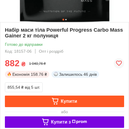
Набір маси тіла Powerful Progress Carbo Mass
Gainer 2 кг полуниця
Готово до відправки
Код: 18157-06
Опт і роздріб
882
₴
1 040,76 ₴
Економія
158.76 ₴
Залишилось
46 днів
855,54 ₴
від 5 шт.
Купити
або
Купити з