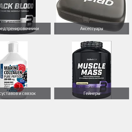
редтренировочники
Аксессуары
суставов и связок
Гейнеры