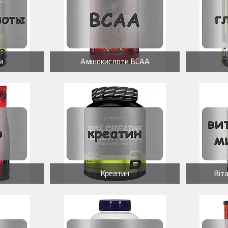
и
Амінокислоти BCAA
Креатин
Віт