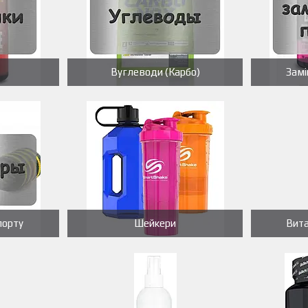
Вуглеводи (Карбо)
Замі
порту
Шейкери
Вит