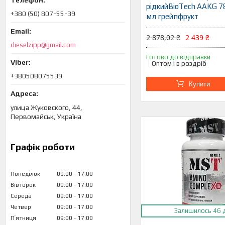
рідкийBioTech AAKG 78
+380 (50) 807-55-39
мл грейпфрукт
2 878,02 ₴
2 439 ₴
dieselzipp@gmail.com
Готово до відправки
Оптом і в роздріб
+380508075539
Купити
улица Жуковского, 44,
Первомайськ, Україна
Графік роботи
Понеділок
09:00
17:00
Вівторок
09:00
17:00
Середа
09:00
17:00
Четвер
09:00
17:00
Залишилось 46 
Пʼятниця
09:00
17:00