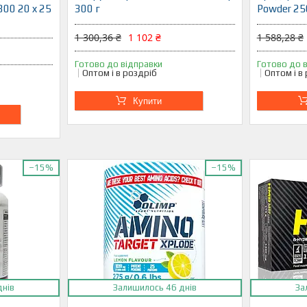
00 20 x 25
300 г
Powder 25
1 300,36 ₴
1 102 ₴
1 588,28 ₴
Готово до відправки
Готово до 
Оптом і в роздріб
Оптом і в
Купити
–15%
–15%
днів
Залишилось 46 днів
За