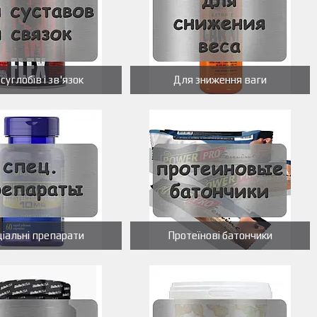
суглобів і зв'язок
Для зниження ваги
іальні препарати
Протеїнові батончики