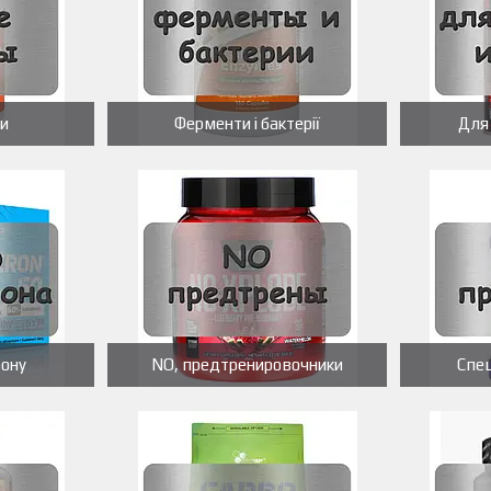
ти
Ферменти і бактерії
Для 
рону
NO, предтренировочники
Спец