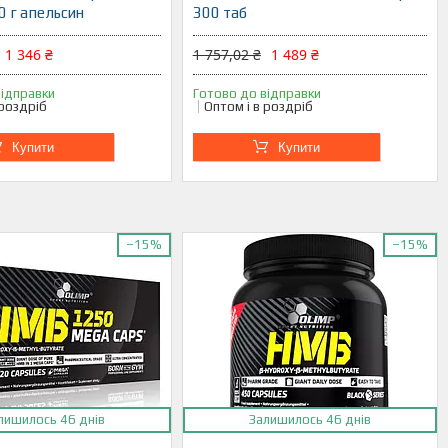
0 г апельсин
300 таб
1 346 ₴
1 757,02 ₴
1 489 ₴
відправки
Готово до відправки
 роздріб
Оптом і в роздріб
Купити
Купити
–15%
–15%
лишилось 46 днів
Залишилось 46 днів