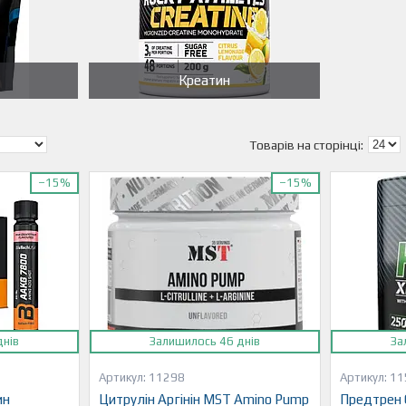
Креатин
–15%
–15%
днів
Залишилось 46 днів
За
11298
11
ин
Цитрулін Аргінін MST Amino Pump
Предтрен 