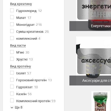
Вид креатину
Гідрохлорид
12
Малат
17
Моногідрат
216
Енергетики
Суміш креатинов
26
комплексний
4
Вид пасти
М'які
30
Хрусткі
13
Вид протеїну
Ізолят
57
Гороховий протеїн
13
Аксесуари для с
Гідролізат
10
Казеїн
56
Комплексний протеїн
59
Ще 8