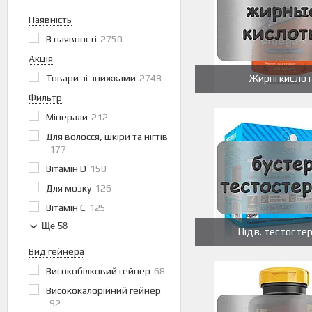
Наявність
В наявності
2750
Акція
Товари зі знижками
2748
Жирні кисло
Фильтр
Мінерали
212
Для волосся, шкіри та нігтів
177
Вітамін D
150
Для мозку
126
Вітамін С
125
Ще 58
Підв. тестосте
Вид гейнера
Високобілковий гейнер
68
Висококалорійний гейнер
92