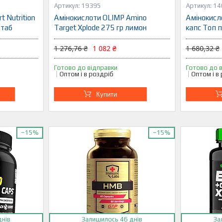
19395
14
 Nutrition
Амінокислоти OLIMP Amino
Амінокисл
 таб
Target Xplode 275 гр лимон
капс Топ 
1 276,76 ₴
1 082 ₴
1 680,32 ₴
Готово до відправки
Готово до 
Оптом і в роздріб
Оптом і в
Купити
–15%
–15%
днів
Залишилось 46 днів
За