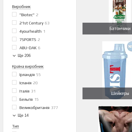
Виробник
"Biotec"
2
21st Century
63
Батончики
4yourhealth
1
7SPORTS
2
ABU-DAK
6
Ще 206
Країна виробник
Ірландія
55
Іспанія
20
Італія
31
Шейкеры
Бельгія
15
Великобританія
377
Ще 14
Тип