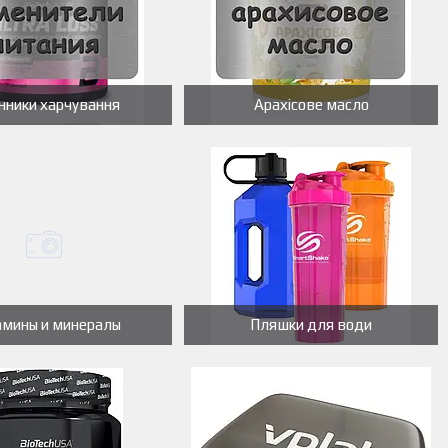
нники харчування
Арахісове масло
амины и минералы
Пляшки для води