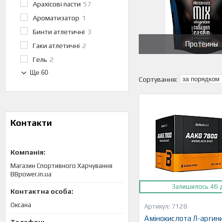
Арахісові пасти
57
Ароматизатор
1
Бинти атлетичні
3
Протеины
Гаки атлетичні
2
Гель
2
Ще 60
Контакти
Магазин Спортивного Харчування
BBpower.in.ua
Залишилось 46 
Оксана
7128
Амінокислота Л-аргин