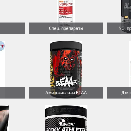
Спец. препараты
NO, п
Аминокислоты BCAA
Для 