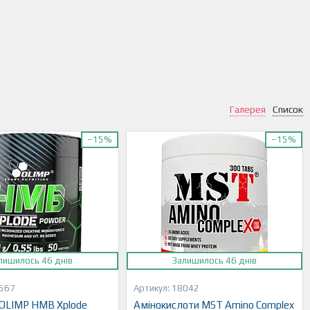
Галерея
Список
–15%
–15%
лишилось 46 днів
Залишилось 46 днів
567
18042
OLIMP HMB Xplode
Амінокислоти MST Amino Complex