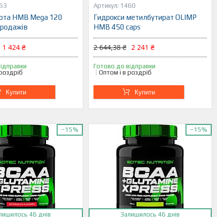
63
1460
ота HMB Mega 120
Гидрокси метилбутират OLIMP
продажів
HMB 450 caps
1 424 ₴
2 644,38 ₴
2 241 ₴
відправки
Готово до відправки
 роздріб
Оптом і в роздріб
Купити
Купити
–15%
–15%
лишилось 46 днів
Залишилось 46 днів