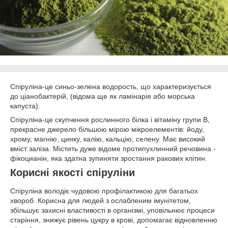
Спіруліна-це синьо-зелена водорость, що характеризується
до ціанобактерій, (відома ще як ламінарія або морська
капуста).
Спіруліна-це скупчення рослинного білка і вітаміну групи В,
прекрасне джерело більшою мірою мікроелементів: йоду,
хрому, магнію, цинку, калію, кальцію, селену. Має високий
вміст заліза. Містить дуже відоме протипухлинний речовина -
фікоцианін, яка здатна зупиняти зростання ракових клітин.
Корисні якості спіруліни
Спіруліна володіє чудовою профілактикою для багатьох
хвороб. Корисна для людей з ослабленим імунітетом,
збільшує захисні властивості в організмі, уповільнює процеси
старіння, знижує рівень цукру в крові, допомагає відновленню