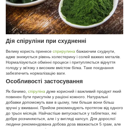
Дія спіруліни при схудненні
Велику користь принесе
сприрулина
бажаючим схуднути,
адже знижується рівень холестерину і солей важких металів.
Нормалізуються обмінні процеси і притупляється відчуття
голоду у зв'язку з високим вмістом білка. Таке поєднання
забезпечить нормалізацію ваги.
Особливості застосування
Як бачимо,
спіруліна
дуже корисний і важливий продукт який
повинен бути присутнім у раціоні кожного. Натуральні
добавки допоможуть вам в цьому, тим більше вони більш
зручні у вживанні. Прийом рекомендують протягом від одного
до трьох місяців. Найчастіше випускається у таблетках, які
добре розчиняються, але і у вигляді капсул. Для дорослої
людини рекомендована добова доза вважається 5 грам, але