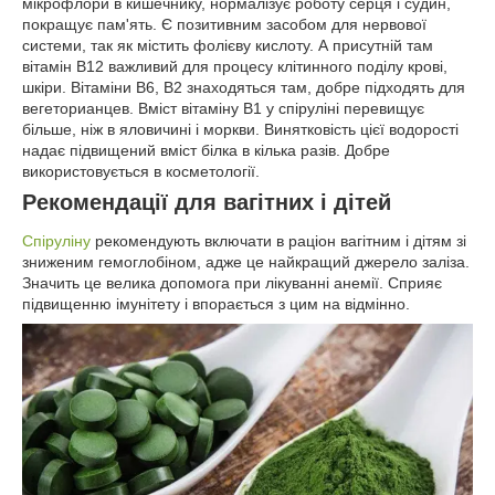
мікрофлори в кишечнику, нормалізує роботу серця і судин,
покращує пам'ять. Є позитивним засобом для нервової
системи, так як містить фолієву кислоту. А присутній там
вітамін В12 важливий для процесу клітинного поділу крові,
шкіри. Вітаміни В6, В2 знаходяться там, добре підходять для
вегеторианцев. Вміст вітаміну В1 у спіруліні перевищує
більше, ніж в яловичині і моркви. Винятковість цієї водорості
надає підвищений вміст білка в кілька разів. Добре
використовується в косметології.
Рекомендації для вагітних і дітей
Спіруліну
рекомендують включати в раціон вагітним і дітям зі
зниженим гемоглобіном, адже це найкращий джерело заліза.
Значить це велика допомога при лікуванні анемії. Сприяє
підвищенню імунітету і впорається з цим на відмінно.