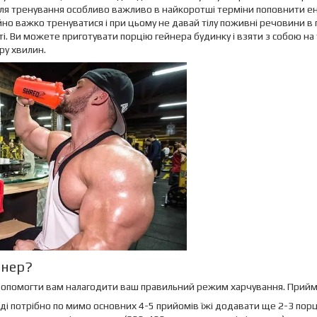
сля тренування особливо важливо в найкоротші терміни поповнити ен
йно важко тренуватися і при цьому не давай тілу поживні речовини в 
і. Ви можете приготувати порцію гейнера будинку і взяти з собою на 
ру хвилин.
йнер?
помогти вам налагодити ваш правильний режим харчування. Приймат
Тоді потрібно по мимо основних 4-5 прийомів їжі додавати ще 2-3 порці