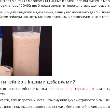
к з водою, так і з молоком (300-400мл в залежності від смаку), з мол
овина порції 50-60г що б трохи звикнути і переконатися, що немає ні
раціон для швидкого відновлення, якщо у вас немає часу для 5-6 прийо
оми гейнери, кількість так само залежить від вашої ваги і цілі, в с
ти гейнер з іншими добавками?
ільш частих комбінацій можна віднести
гейнер
з
креатином
, в така з
ми.
лоти, такі як протеїни, всаа. В такому випадку ви отримуєте більш якісн
 з протеїном якщо у вашому раціоні мало білка і потрібно чимось це к