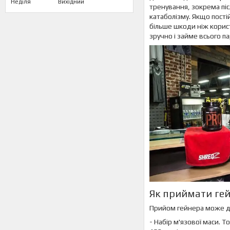
Неділя
Вихідний
тренування, зокрема пі
катаболізму. Якщо пості
більше шкоди ніж корист
зручно і займе всього па
Як приймати ге
Прийом гейнера може до
- Набір м'язової маси. 