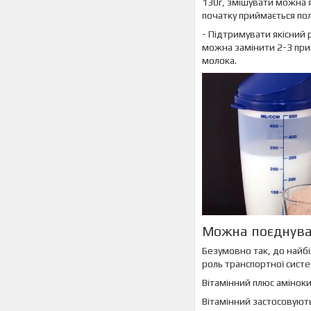
130г, змішувати можна я
початку приймається пол
- Підтримувати якісний 
можна замінити 2-3 прий
молока.
Можна поєднува
Безумовно так, до найб
роль транспортної систе
Вітамінний плюс амінокис
Вітамінний застосовують