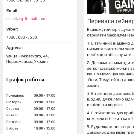
+380 (50) 807-55-39
dieselzipp@gmail.com
Переваги гейне
В цілому гейнер є дуже 
отримати максимум і зак
+380508075539
1. Вітамінний відмінно 
низьким відсотком жиру
необхідно збільшувати з
улица Жуковского, 44,
Первомайськ, Україна
2. Допомагає налагодит
легко і швидко можна за
їжі. По мимо цієї звичай
Графік роботи
з'їсти. Тому гейнер доп
заміна.
3. Вітамінний дозволяє
Понеділок
09:00
17:00
щодня, дуже легко відмі
Вівторок
09:00
17:00
варіювати порцію.
Середа
09:00
17:00
4. Є гейнери як для прий
Четвер
09:00
17:00
комплексні білки з казеї
Пʼятниця
09:00
17:00
5. Будь-яка хороша трен
Субота
10:00
15:00
декількох днів після тре