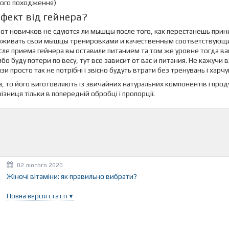
нного походження)
ефект від гейнера?
от новичков не сдуются ли мышцы после того, как перестанешь прини
рживать свои мышцы тренировками и качественным соответствующим
осле приема гейнера вы оставили питанием та том же уровне тогда в
о буду потери по весу, тут все зависит от вас и питания. Не кажучи в
и просто так не потрібні і звісно будуть втрати без тренувань і харчу
, то його виготовляють із звичайних натуральних компонентів і продук
ізниця тільки в попередній обробці і пропорції.
02 лютого 2020
Жіночі вітаміни: як правильно вибрати?
Повна версія статті