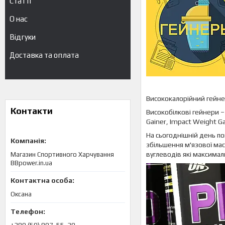
Статті
О нас
Відгуки
Доставка та оплата
Висококалорійний гейнер
Контакти
Високобілкові гейнери – 
Gainer, Impact Weight Ga
На сьогоднішній день по
збільшення м'язової мас
вуглеводів які максимал
Магазин Спортивного Харчування
BBpower.in.ua
Оксана