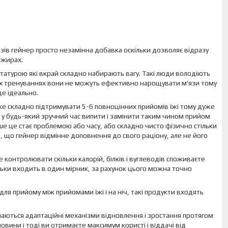
язів гейнер просто незамінна добавка оскільки дозволяє відразу
 жирах.
статурою які вкрай складно набирають вагу. Такі люди володіють
их тренуваннях вони не можуть ефективно нарощувати м'язи тому
де ідеально.
е складно підтримувати 5-6 повноцінних прийомів їжі тому дуже
 у будь-який зручний час випити і замінити таким чином прийом
тіше це стає проблемою або часу, або складно чисто фізично стільки
и, що гейнер відмінне доповнення до свого раціону, але не його
онтролювати скільки калорій, білків і вуглеводів споживаєте
ільки входить в один мірник, за рахунок цього можна точно
 для прийому між прийомами їжі і на ніч, такі продукти входять
чинаються адаптаційні механізми відновлення і зростання протягом
човини і тоді ви отримаєте максимум користі і віддачі від