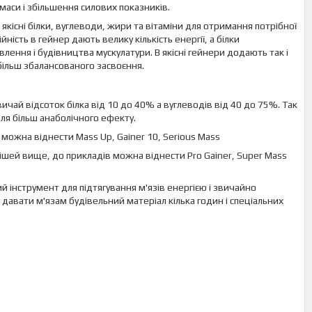
маси і збільшення силових показників.
якісні білки, вуглеводи, жири та вітаміни для отримання потрібної
ність в гейнер дають велику кількість енергії, а білки
ення і будівництва мускулатури. В якісні гейнери додають так і
 більш збалансованого засвоєння.
чай відсоток білка від 10 до 40% а вуглеводів від 40 до 75%. Так
ля більш анаболічного ефекту.
в можна віднести Mass Up, Gainer 10, Serious Mass
сумішей вище, до прикладів можна віднести Pro Gainer, Super Mass
 інструмент для підтягування м'язів енергією і звичайно
 давати м'язам будівельний матеріал кілька годин і спеціальних