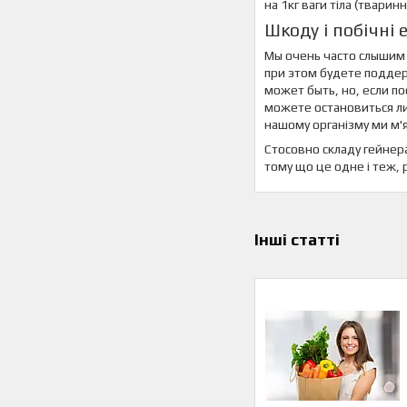
на 1кг ваги тіла (твари
Шкоду і побічні 
Мы очень часто слышим 
при этом будете подде
может быть, но, если п
можете остановиться либ
нашому організму ми м'яз
Стосовно складу гейнера
тому що це одне і теж, р
Інші статті