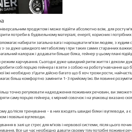
ра
універсальним продуктом і може підійти абсолютно всім, для росту м'
рити потреби в будівельному матеріалі, енергії, корисних і потрібних
допомагає набирати загальна вага і нарощувати м'язи людям, з худим 
 з-за дуже швидкого метаболізму і при таких самих старанних важк
агальний калораж і додавати більше білка, гейнер у цьому плані підій
и режим харчування. Сьогодні дуже швидкий ритм життя і деколи дуж
робити собі порцію гейнера і взяти з собою на роботу/навчання що б
ної їжі необхідно з'їдати дійсно багато що б хоч трохи рости, найчас
омагає більш комфортно замінити 1-3 прийому їжі. Ви повинні розуміт
 більш точно регулювати надходження поживних речовин, ви зможете к
ряти саму порцію гейнера, є мірний совочок і на упаковці вказано ск
ому до/після тренування – в них входять швидкі білки і вуглеводи, а є
ном і повільні вуглеводи.
ування в залі це стрес для м'язів і нервової системи, після цього по
нування. Все це час необхідно давати своєму тілу потрібні поживні ре