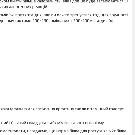
оком вийти більше калорійність, але і довше буде засвоюватися. З
яких алергенних реакцій.
мів їжі протягом дня, але ви важко тренуєтеся тоді для зручності
ередньому так само 100-130г змішаних з 300-400мл води або
в'язка ідеальна для засвоєння креатину так як вітамінний грає тут
ий і багатий склад для своїх м'язів і всього організму.
омпенсувати, нагадаємо, що норма білка для росту м'язів 2г білка