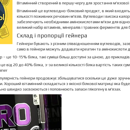
Вітамінний створений в першу чергу для зростання м'язової 
Вітамінний це вуглеводно-білковий продукт, в який входять 
кількості поживних речовин м'язів. Вуглеводи і висока калорій
забезпечують необхідними амінокислотами м'язи для відновл
великий набір вітамінів, мінералів і травних ферментів для
Склад і пропорції гейнера
Гейнери бувають з різним співвідношенням вуглеводів, зазви
само в гейнери можуть додавати креатин та амінокислоти д
 – це 10-15% білка, такі суміші більш доступні за ціною, до прикладі
це від 20 до 40% білка, з-за великої кількості білка вартість таких 
iner
пулярність гейнери продовжує збільшуватися оскільки це дуже зручний
и. Хороший вітамінний складається з якісної білкової матриці яка буде
ьно швидко засвоюються і поповнюють запаси глікогену в м'язах.