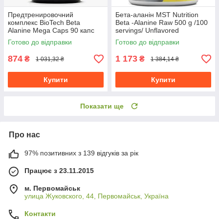
Предтренировочний
Бета-аланін MST Nutrition
комплекс BioTech Beta
Beta -Alanine Raw 500 g /100
Alanine Mega Caps 90 капс
servings/ Unflavored
Готово до відправки
Готово до відправки
874
1 173
₴
₴
1 031,32 ₴
1 384,14 ₴
Купити
Купити
Показати ще
Про нас
97% позитивних з 139 відгуків за рік
Працює з 23.11.2015
м. Первомайськ
улица Жуковского, 44, Первомайськ, Україна
Контакти