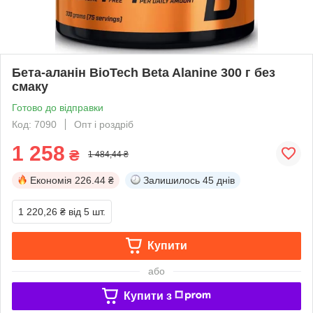
Бета-аланін BioTech Beta Alanine 300 г без
смаку
Готово до відправки
Код: 7090
Опт і роздріб
1 258
₴
1 484,44 ₴
Економія
226.44 ₴
Залишилось
45 днів
1 220,26 ₴
від 5 шт.
Купити
або
Купити з