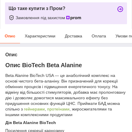
Що таке купити з Пром?
Замовлення під захистом
Опис
Характеристики
Доставка
Оплата
Умови п
Опис
Опис BioTech Beta Alanine
Beta Alanine BioTech USA — це анаболічний комплекс на
основі чистого бета-аланіну. Він призначений для корекції
обмінних процесів і підвищення енергетичного тонусу. На
відміну від більшості стимуляторів, добавка має пролонговану
дію і дозволяє домогтися максимального ефекту без
придушення основних функцій ЦНС. Приймати БАД можна
спільно з
гейнерами
,
протеїнами
, жиросжигателями та
іншими комплексними продуктами
Дія Beta Alanine BioTech
Посилення секреції карнозину