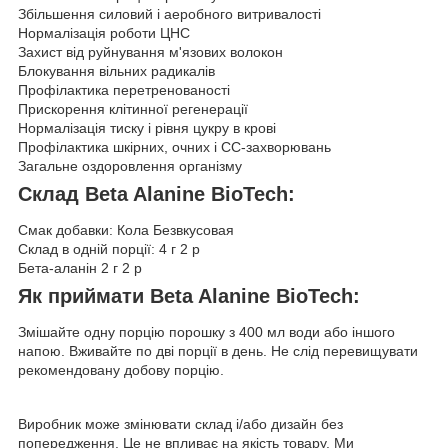
Збільшення силовий і аеробного витривалості
Нормалізація роботи ЦНС
Захист від руйнування м'язових волокон
Блокування вільних радикалів
Профілактика перетренованості
Прискорення клітинної регенерації
Нормалізація тиску і рівня цукру в крові
Профілактика шкірних, очних і СС-захворювань
Загальне оздоровлення організму
Склад Beta Alanine BioTech:
Смак добавки: Кола Безвкусовая
Склад в одній порції: 4 г 2 р
Бета-аланін 2 г 2 р
Як приймати Beta Alanine BioTech:
Змішайте одну порцію порошку з 400 мл води або іншого
напою. Вживайте по дві порції в день. Не слід перевищувати
рекомендовану добову порцію.
Виробник може змінювати склад і/або дизайн без
попередження. Це не впливає на якість товару. Ми