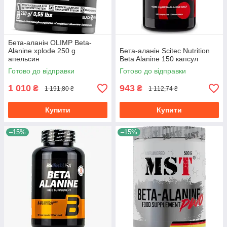
Бета-аланін OLIMP Beta-
Alanine xplode 250 g
Бета-аланін Scitec Nutrition
апельсин
Beta Alanine 150 капсул
Готово до відправки
Готово до відправки
1 010
943
₴
₴
1 191,80 ₴
1 112,74 ₴
Купити
Купити
–15%
–15%