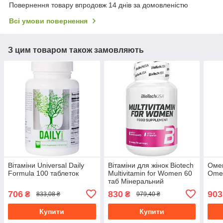
Повернення товару впродовж 14 днів за домовленістю
Всі умови повернення
З цим товаром також замовляють
Вітаміни Universal Daily
Вітаміни для жінок Biotech
Оме
Formula 100 таблеток
Multivitamin for Women 60
Omeg
таб Мінеральний
комплекс
706
830
903
₴
₴
833,08 ₴
979,40 ₴
Купити
Купити