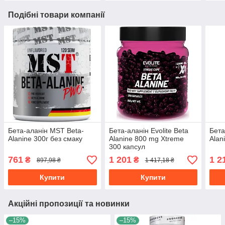
Подібні товари компанії
Бета-аланін MST Beta-
Бета-аланін Evolite Beta
Бета
Alanine 300г без смаку
Alanine 800 mg Xtreme
Alan
300 капсул
761
1 201
1 2
₴
₴
897,98 ₴
1 417,18 ₴
Купити
Купити
Акційні пропозиції та новинки
–15%
–15%