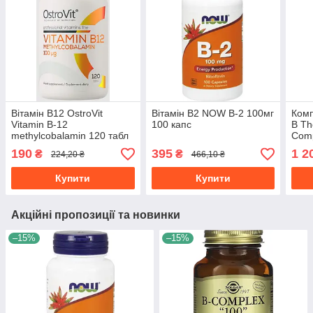
Вітамін В12 OstroVit
Вітамін В2 NOW B-2 100мг
Комп
Vitamin B-12
100 капс
В Th
methylcobalamin 120 табл
Comp
190
395
1 2
₴
₴
224,20 ₴
466,10 ₴
Купити
Купити
Акційні пропозиції та новинки
–15%
–15%