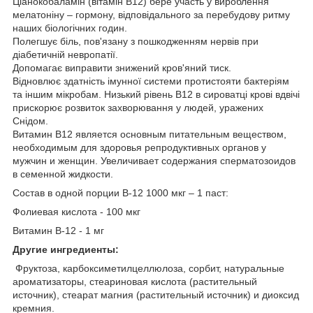
Ціанокобаламін (вітамін B12) бере участь у вироблення
мелатоніну – гормону, відповідального за перебудову ритму
наших біологічних годин.
Полегшує біль, пов'язану з пошкодженням нервів при
діабетичній невропатії.
Допомагає виправити знижений кров'яний тиск.
Відновлює здатність імунної системи протистояти бактеріям
та іншим мікробам. Низький рівень В12 в сироватці крові вдвічі
прискорює розвиток захворювання у людей, уражених
Снідом.
Витамин B12 является основным питательным веществом,
необходимым для здоровья репродуктивных органов у
мужчин и женщин. Увеличивает содержания сперматозоидов
в семенной жидкости.
Состав в одной порции B-12 1000 мкг – 1 паст:
Фолиевая кислота - 100 мкг
Витамин B-12 - 1 мг
Другие ингредиенты:
Фруктоза, карбоксиметилцеллюлоза, сорбит, натуральные
ароматизаторы, стеариновая кислота (растительный
источник), стеарат магния (растительный источник) и диоксид
кремния.