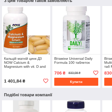
З цим товаром також замовляють
Кальцій магній цинк Д3
Вітаміни Universal Daily
Віта
NOW Calcium &
Formula 100 таблеток
Mult
Magnesium with vit. D and
таб 
Zinc 240 гел капс
комп
706
830
₴
833,08 ₴
1 401,84
₴
Купити
Подібні товари компанії