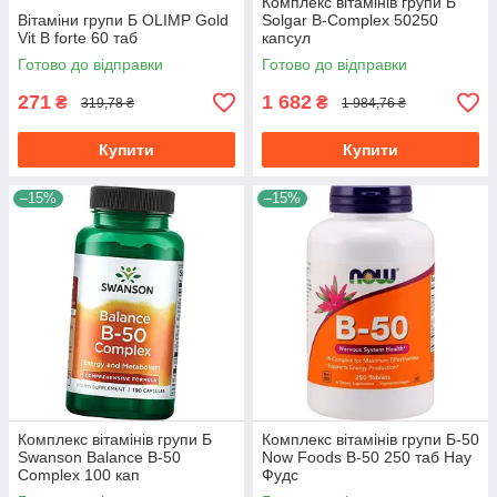
Комплекс вітамінів групи Б
Вітаміни групи Б OLIMP Gold
Solgar B-Complex 50250
Vit B forte 60 таб
капсул
Готово до відправки
Готово до відправки
271
1 682
₴
₴
319,78 ₴
1 984,76 ₴
Купити
Купити
–15%
–15%
Комплекс вітамінів групи Б
Комплекс вітамінів групи Б-50
Swanson Balance B-50
Now Foods B-50 250 таб Нау
Complex 100 кап
Фудс