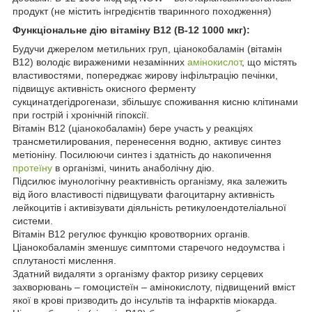
продукт (не містить інгредієнтів тваринного походження)
Функціональне дію вітаміну В12 (B-12 1000 мкг):
Будучи джерелом метильних груп, ціанокобаламін (вітамін
B12) володіє вираженими незамінних
амінокислот
, що містять
властивостями, попереджає жирову інфільтрацію печінки,
підвищує активність окисного ферменту
сукцинатдегідрогенази, збільшує споживання кисню клітинами
при гострій і хронічній гіпоксії.
Вітамін B12 (ціанокобаламін) бере участь у реакціях
трансметилирования, перенесення водню, активує синтез
метіоніну. Посилюючи синтез і здатність до накопичення
протеїну
в організмі, чинить анаболічну дію.
Підсилює імунологічну реактивність організму, яка залежить
від його властивості підвищувати фагоцитарну активність
лейкоцитів і активізувати діяльність ретикулоендотеліальної
системи.
Вітамін В12 регулює функцію кровотворних органів.
Ціанокобаламін зменшує симптоми старечого недоумства і
сплутаності мислення.
Здатний видаляти з організму фактор ризику серцевих
захворювань – гомоцистеїн – амінокислоту, підвищений вміст
якої в крові призводить до інсультів та інфарктів міокарда.