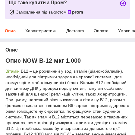
Що таке купити з Пром?
Замовлення під захистом
Опис
Характеристики
Доставка
Оплата
Умови п
Опис
Опис NOW B-12 мкг 1.000
Вітамін
В12 – це розчинний у воді вітамін (ціанокобаламін),
необхідний для підтримки здоров'я нервової системи і для
стимуляції метаболізму жирів і білків. Вітамін В12 необхідний
для синтезу ДНК у процесі поділу клітин, тому він особливо
важливий для швидкої реплікації клітин, таких як еритроцити.
При цьому, належний рівень вживання вітаміну В12, разом з
фолієвою кислотою і вітаміном В6 сприяє підтримці здорового
рівня гомоцистеїну сироватки, покращуючи стан судинної
системи. Так як вітамін В12 міститься переважно в тваринних
продуктах, вегетаріанці ризикують отримати дефіцит вітаміну
В12. Ця проблема може бути вирішена за допомогою цієї
добавки. B-12 1000 мсд від NOW – вегетаріанський/веганські