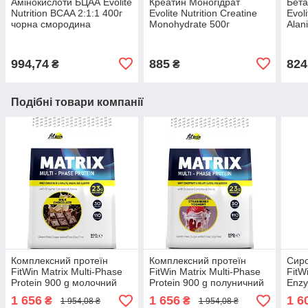
Амінокислоти БЦАА Evolite
Креатин Моногідрат
Бета
Nutrition BCAA 2:1:1 400г
Evolite Nutrition Creatine
Evoli
чорна смородина
Monohydrate 500г
Alan
апельсин
994,74
885
824
₴
₴
Подібні товари компанії
Комплексний протеїн
Комплексний протеїн
Сиро
FitWin Matrix Multi-Phase
FitWin Matrix Multi-Phase
FitW
Protein 900 g молочний
Protein 900 g полуничний
Enzy
шоколад
йогурт
печи
1 656
1 656
1 6
₴
₴
1 954,08 ₴
1 954,08 ₴