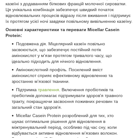
казеїні з додаванням білкових фракцій молочної сироватки.
Ця унікальна комбінація забезпечує швидкий початок
відновлювальних процесів відразу після вживання і підтримує
їх протягом усієї ночі завдяки повільному вивільненню казеїну.
Основні характеристики та переваги Micellar Casein
Protein:
Подовжена дія. Міцелярний казеїн повільно
засвоюється, що забезпечує постійний потік
амінокислот у м'язи протягом тривалого часу, що
ідеально підходить для нічного відновлення.
Амінокислотний профіль. Посилений вміст
амінокислот сприяє ефективному відновленню та
зростанню м'язової тканини.
Підтримка
травлення
. Включення пробіотиків та
пребіотиків допомагає підтримувати здоров'я травного
тракту, покращуючи засвоєння поживних речовин та
загальний стан здоров'я.
Micellar Casein Protein розроблений для тих, хто
шукає оптимальне рішення для відновлення в
міжтренувальний період, особливо під час сну, коли
відбувається активне відновлення м'язових волокон.