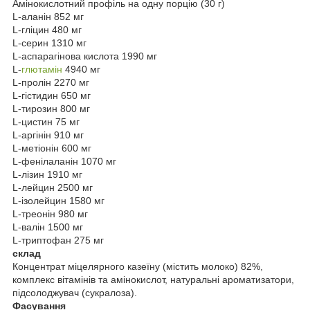
Амінокислотний профіль на одну порцію (30 г)
L-аланін 852 мг
L-гліцин 480 мг
L-серин 1310 мг
L-аспарагінова кислота 1990 мг
L-
глютамін
4940 мг
L-пролін 2270 мг
L-гістидин 650 мг
L-тирозин 800 мг
L-цистин 75 мг
L-аргінін 910 мг
L-метіонін 600 мг
L-фенілаланін 1070 мг
L-лізин 1910 мг
L-лейцин 2500 мг
L-ізолейцин 1580 мг
L-треонін 980 мг
L-валін 1500 мг
L-триптофан 275 мг
склад
Концентрат міцелярного казеїну (містить молоко) 82%,
комплекс вітамінів та амінокислот, натуральні ароматизатори,
підсолоджувач (сукралоза).
Фасування