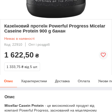
Казеїновий протеїн Powerful Progress Micelar
Caseine Protein 900 g банан
Немає в наявності
Код: 22910
Опт і роздріб
1 622,50
₴
1 333,75 ₴
від 5 шт.
Опис
Характеристики
Доставка
Оплата
Умови п
Опис
Micellar Casein Protein
- це високоякісний продукт від
компанії Powerful Progress, заснований на міцелярному