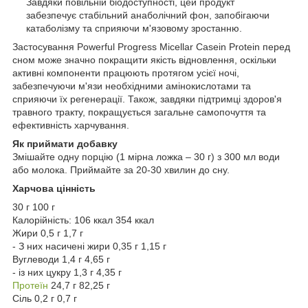
Завдяки повільній біодоступності, цей продукт
забезпечує стабільний анаболічний фон, запобігаючи
катаболізму та сприяючи м'язовому зростанню.
Застосування Powerful Progress Micellar Casein Protein перед
сном може значно покращити якість відновлення, оскільки
активні компоненти працюють протягом усієї ночі,
забезпечуючи м'язи необхідними амінокислотами та
сприяючи їх регенерації. Також, завдяки підтримці здоров'я
травного тракту, покращується загальне самопочуття та
ефективність харчування.
Як приймати добавку
Змішайте одну порцію (1 мірна ложка – 30 г) з 300 мл води
або молока. Приймайте за 20-30 хвилин до сну.
Харчова цінність
30 г 100 г
Калорійність: 106 ккал 354 ккал
Жири 0,5 г 1,7 г
- З них насичені жири 0,35 г 1,15 г
Вуглеводи 1,4 г 4,65 г
- із них цукру 1,3 г 4,35 г
Протеїн
24,7 г 82,25 г
Сіль 0,2 г 0,7 г