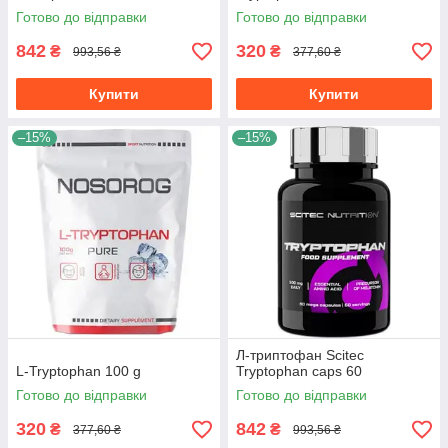
Готово до відправки
Готово до відправки
842
320
₴
₴
993,56 ₴
377,60 ₴
Купити
Купити
–15%
–15%
Л-триптофан Scitec
L-Tryptophan 100 g
Tryptophan caps 60
Готово до відправки
Готово до відправки
320
842
₴
₴
377,60 ₴
993,56 ₴