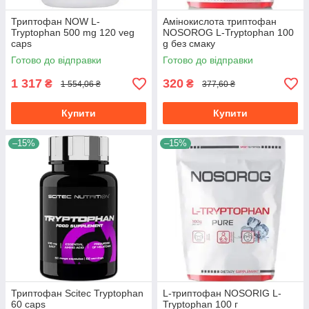
Триптофан NOW L-
Амінокислота триптофан
Tryptophan 500 mg 120 veg
NOSOROG L-Tryptophan 100
caps
g без смаку
Готово до відправки
Готово до відправки
1 317
320
₴
₴
1 554,06 ₴
377,60 ₴
Купити
Купити
–15%
–15%
Триптофан Scitec Tryptophan
L-триптофан NOSORIG L-
60 caps
Tryptophan 100 г