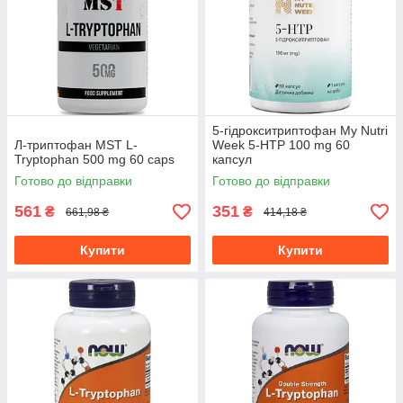
5-гідрокситриптофан My Nutri
Л-триптофан MST L-
Week 5-HTP 100 mg 60
Tryptophan 500 mg 60 caps
капсул
Готово до відправки
Готово до відправки
561
351
₴
₴
661,98 ₴
414,18 ₴
Купити
Купити