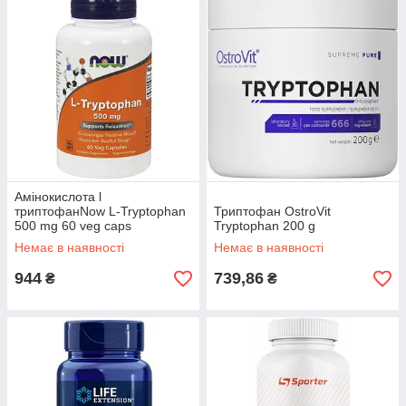
Амінокислота l
триптофанNow L-Tryptophan
Триптофан OstroVit
500 mg 60 veg caps
Tryptophan 200 g
Немає в наявності
Немає в наявності
944
739,86
₴
₴