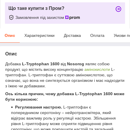
Що таке купити з Пром?
Замовлення під захистом
Опис
Характеристики
Доставка
Оплата
Умови п
Опис
Добавка
L-Tryptophan 1600
від
Nosorog
являє собою
продукт, що містить високу концентрацію
амінокислоти
L-
триптофан. L-триптофан є суттєвою амінокислотою, що
означає, що вона не синтезується організмом і має надходити
з їжею чи добавками.
Ось кілька причин, чому добавка L-Tryptophan 1600 може
бути корисною:
Регулювання настрою.
L-триптофан є
попередником серотоніну – нейротрансмітера, який
відіграє важливу роль у регуляції настрою. Збільшення
рівня L-триптофану може сприяти підвищенню рівня
серотоніну, що може покращити настрій та загальний