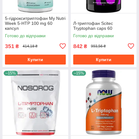
5-гідрокситриптофан My Nutri
Week 5-HTP 100 mg 60
Л-триптофан Scitec
капсул
Tryptophan caps 60
Готово до відправки
Готово до відправки
351
842
₴
₴
414,18 ₴
993,56 ₴
Купити
Купити
–15%
–15%