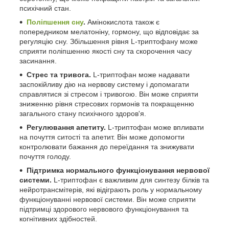
психічний стан.
Поліпшення сну
.
Амінокислота також є
попередником мелатоніну, гормону, що відповідає за
регуляцію сну. Збільшення рівня L-триптофану може
сприяти поліпшенню якості сну та скорочення часу
засинання.
Стрес та тривога.
L-триптофан може надавати
заспокійливу дію на нервову систему і допомагати
справлятися зі стресом і тривогою. Він може сприяти
зниженню рівня стресових гормонів та покращенню
загального стану психічного здоров'я.
Регулювання апетиту.
L-триптофан може впливати
на почуття ситості та апетит. Він може допомогти
контролювати бажання до переїдання та знижувати
почуття голоду.
Підтримка нормального функціонування нервової
системи.
L-триптофан є важливим для синтезу білків та
нейротрансмітерів, які відіграють роль у нормальному
функціонуванні нервової системи. Він може сприяти
підтримці здорового нервового функціонування та
когнітивних здібностей.