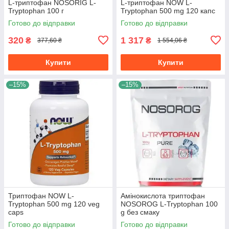
L-триптофан NOSORIG L-
L-триптофан NOW L-
Tryptophan 100 г
Tryptophan 500 mg 120 капс
Готово до відправки
Готово до відправки
320
1 317
₴
₴
377,60 ₴
1 554,06 ₴
Купити
Купити
–15%
–15%
Триптофан NOW L-
Амінокислота триптофан
Tryptophan 500 mg 120 veg
NOSOROG L-Tryptophan 100
caps
g без смаку
Готово до відправки
Готово до відправки