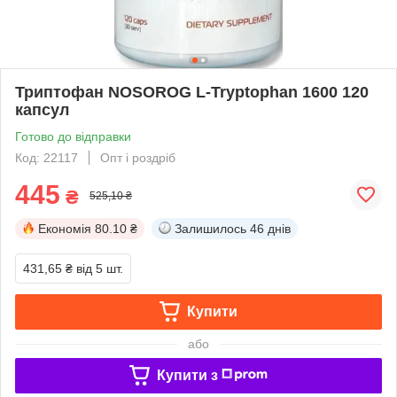
Триптофан NOSOROG L-Tryptophan 1600 120
капсул
Готово до відправки
Код: 22117
Опт і роздріб
445
₴
525,10 ₴
Економія
80.10 ₴
Залишилось
46 днів
431,65 ₴
від 5 шт.
Купити
або
Купити з