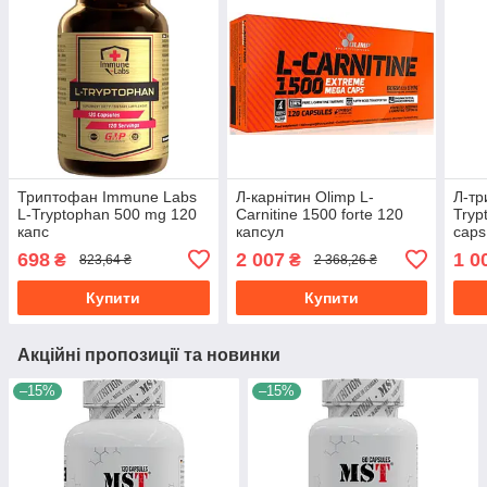
Триптофан Immune Labs
Л-карнітин Olimp L-
Л-тр
L-Tryptophan 500 mg 120
Carnitine 1500 forte 120
Tryp
капс
капсул
caps
698
2 007
1 0
₴
₴
823,64 ₴
2 368,26 ₴
Купити
Купити
Акційні пропозиції та новинки
–15%
–15%