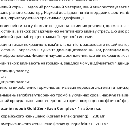
вий корінь – відомий рослинний матеріал, який використовувався л
ань різного характеру. Наукові дослідження підтвердили ефективні
ня, сприяє усуненню еректильної дисфункції.
рослині міститься унікальне поєднання активних речовин, що мають п
х станів, а також згладжуванню негативного впливу стресу. Цю дію р
віший трансмітер центральної нервової системи.
овини також покращують пам'ять і здатність засвоювати новий мате
х станів – виразкам шлунка та дванадцятипалої кишки, розладам шл
 афродизіаком. Численні наукові дослідження, що він покращує якіст
иди також впливають на гормони, завдяки чому відбувається підвищ
товидну залозу;
офіз;
ниркові залози;
ияючи виробленню гормонів, активізації нервової системи та приск
ньшень запобігає утворенню тромбів у судинах крові, насичує та вив
аний продукт наповнює енергією та сприяє покращенню фізичної фо
 одній порції Gold Zen-Szen Complex - 1 таблетка:
 корейського женьшеню (Korean Panax ginseng) – 200 мг
 американського женьшеню (Panax quinquefolius) – 200 мг.