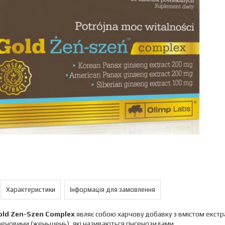
Характеристики
Інформація для замовлення
old Zen-Szen Complex
являє собою харчову добавку з вмістом екстра
речовини (женьшень), які називаються гінсенозидами.