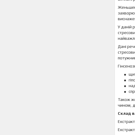
Женьшене
захворюв
виснажен
У даній 
стресови
найважли
Дані реч
стресови
потужним
Гінсеноз
щи
гіп
над
спр
Також же
чином, д
Склад в
Екстракт
Екстракт