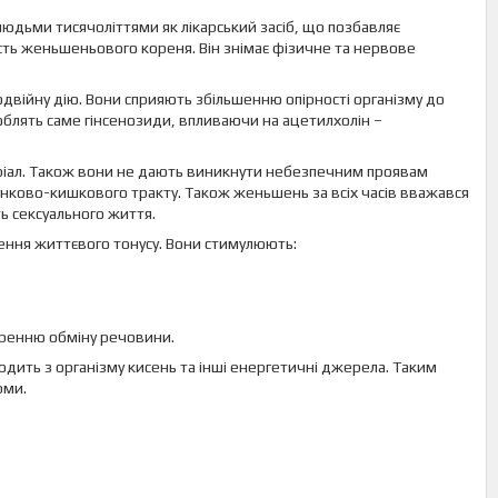
юдьми тисячоліттями як лікарський засіб, що позбавляє
сть женьшеньового кореня. Він знімає фізичне та нервове
одвійну дію. Вони сприяють збільшенню опірності організму до
облять саме гінсенозиди, впливаючи на ацетилхолін –
ріал. Також вони не дають виникнути небезпечним проявам
унково-кишкового тракту. Також женьшень за всіх часів вважався
ь сексуального життя.
ення життєвого тонусу. Вони стимулюють:
оренню обміну речовини.
одить з організму кисень та інші енергетичні джерела. Таким
рми.