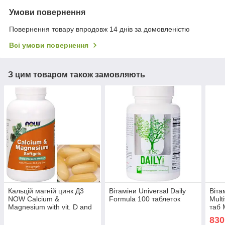
Умови повернення
Повернення товару впродовж 14 днів за домовленістю
Всі умови повернення
З цим товаром також замовляють
Кальцій магній цинк Д3
Вітаміни Universal Daily
Віта
NOW Calcium &
Formula 100 таблеток
Mult
Magnesium with vit. D and
таб 
Zinc 240 гел капс
комп
830