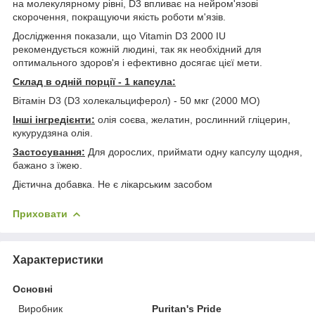
на молекулярному рівні, D3 впливає на нейром'язові
скорочення, покращуючи якість роботи м'язів.
Дослідження показали, що Vitamin D3 2000 IU
рекомендується кожній людині, так як необхідний для
оптимального здоров'я і ефективно досягає цієї мети.
Склад в одній порції - 1 капсула:
Вітамін D3 (D3 холекальциферол) - 50 мкг (2000 МО)
Інші інгредієнти:
олія соєва, желатин, рослинний гліцерин,
кукурудзяна олія.
Застосування:
Для дорослих, приймати одну капсулу щодня,
бажано з їжею.
Дієтична добавка. Не є лікарським засобом
Приховати
Характеристики
Основні
Виробник
Puritan's Pride