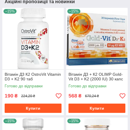
Акційні пропозиції та новинки
–15%
–15%
Вітамін Д3 К2 OstroVit Vitamin
Вітамін Д3 + К2 OLIMP Gold-
D3 + K2 90 таб
Vit D3 + K2 (2000 IU) 30 капс
Готово до відправки
Готово до відправки
190
568
₴
₴
224,20 ₴
670,24 ₴
Купити
Купити
–15%
–15%