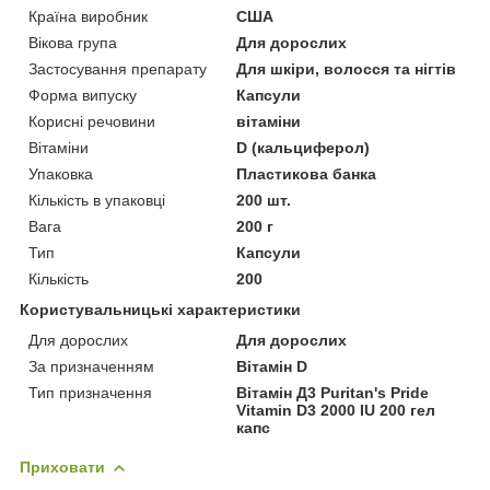
Країна виробник
США
Вікова група
Для дорослих
Застосування препарату
Для шкіри, волосся та нігтів
Форма випуску
Капсули
Корисні речовини
вітаміни
Вітаміни
D (кальциферол)
Упаковка
Пластикова банка
Кількість в упаковці
200 шт.
Вага
200 г
Тип
Капсули
Кількість
200
Користувальницькі характеристики
Для дорослих
Для дорослих
За призначенням
Вітамін D
Тип призначення
Вітамін Д3 Puritan's Pride
Vitamin D3 2000 IU 200 гел
капс
Приховати