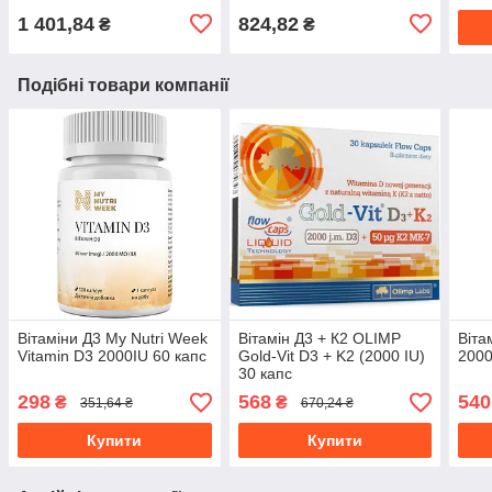
1 401,84
824,82
₴
₴
Подібні товари компанії
Вітаміни Д3 My Nutri Week
Вітамін Д3 + К2 OLIMP
Віта
Vitamin D3 2000IU 60 капс
Gold-Vit D3 + K2 (2000 IU)
2000
30 капс
298
568
540
₴
₴
351,64 ₴
670,24 ₴
Купити
Купити