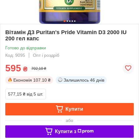
Вітамін Д3 Puritan's Pride Vitamin D3 2000 IU
200 гел капс
Готово до відправки
Код: 9095
Опт і роздріб
595
₴
702,10 ₴
Економія
107.10 ₴
Залишилось
46 днів
577,15 ₴
від 5 шт.
Купити
або
Купити з