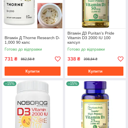
Вітамін Д3 Puritan's Pride
Вітамін Д Thorne Research D-
Vitamin D3 2000 IU 100
1,000 90 капс
капсул
Готово до відправки
Готово до відправки
731
338
₴
₴
862,58 ₴
398,84 ₴
Купити
Купити
–15%
–15%