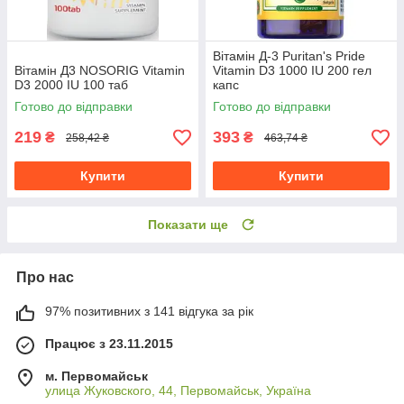
Вітамін Д-3 Puritan's Pride
Вітамін Д3 NOSORIG Vitamin
Vitamin D3 1000 IU 200 гел
D3 2000 IU 100 таб
капс
Готово до відправки
Готово до відправки
219
393
₴
₴
258,42 ₴
463,74 ₴
Купити
Купити
Показати ще
Про нас
97% позитивних з 141 відгука за рік
Працює з 23.11.2015
м. Первомайськ
улица Жуковского, 44, Первомайськ, Україна