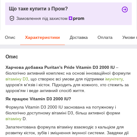
Що таке купити з Пром?
Замовлення під захистом
Опис
Характеристики
Доставка
Оплата
Умови 
Опис
Харчова добавка Puritan's Pride Vitamin D3 2000 IU
–
біологічно активний комплекс на основі інноваційної формули
вітаміну D3
, що створює всі умови для підтримки
імунітету
,
здоров'я м'язів і кісток. Підходить для кожного, хто стежить за
здоров'ям і веде активний спосіб життя.
Як працює Vitamin D3 2000 IU?
Формула Vitamin D3 2000 IU заснована на потужному і
біологічно доступному вітаміні D3, більш активної форми
вітаміну
D.
Запатентована формула вітаміну взаємодіє з кальцієм для
розвитку кісток, зубів і зміцнення імунної системи. Завдяки дії