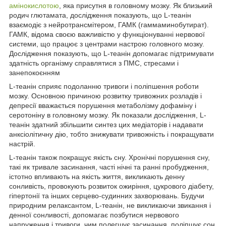
амінокислотою
, яка присутня в головному мозку. Як близький
родич глютамата, дослідження показують, що L-теанін
взаємодіє з нейротрансмітером, ГАМК (гаммаминобутират).
ГАМК, відома своєю важливістю у функціонуванні нервової
системи, що працює з центрами настрою головного мозку.
Дослідження показують, що L-теанін допомагає підтримувати
здатність організму справлятися з ПМС, стресами і
занепокоєнням
L-теанін сприяє подоланню тривоги і поліпшення роботи
мозку. Основною причиною розвитку тривожних розладів і
депресії вважається порушення метаболізму дофаміну і
серотоніну в головному мозку. Як показали дослідження, L-
теанін здатний збільшити синтез цих медіаторів і надавати
анксіолітичну дію, тобто знижувати тривожність і покращувати
настрій.
L-теанін також покращує якість сну. Хронічні порушення сну,
такі як тривале засинання, часті нічні та ранні пробудження,
істотно впливають на якість життя, викликають денну
сонливість, провокують розвиток ожиріння, цукрового діабету,
гіпертонії та інших серцево-судинних захворювань. Будучи
природним релаксантом, L-теанін, не викликаючи звикання і
денної сонливості, допомагає позбутися нервового
напруження і тривоги, чим полегшує засинання, поліпшує сон