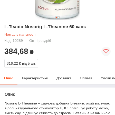
L-Теанін Nosorig L-Theanine 60 капс
Немає в наявності
Код: 10289
Опт і роздріб
384,68
₴
316,22 ₴
від 5 шт.
Опис
Характеристики
Доставка
Оплата
Умови п
Опис
Nosorig L-Theanine – харчова добавка L-теанін, який виступає
в ролі натурального стимулятор ЦНС, поліпшує роботу мозку,
якість сну, підвищує стійкість до стресів. L-теанін є незамінною