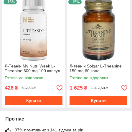
–15%
–15%
Л-Теанін My Nutri Week L-
Л-теанін Solgar L-Theanine
Theanine 600 mg 100 капсул
150 mg 60 капс
Готово до відправки
Готово до відправки
426
1 625
₴
₴
502,68 ₴
1 917,50 ₴
Купити
Купити
Про нас
97% позитивних з 141 відгука за рік