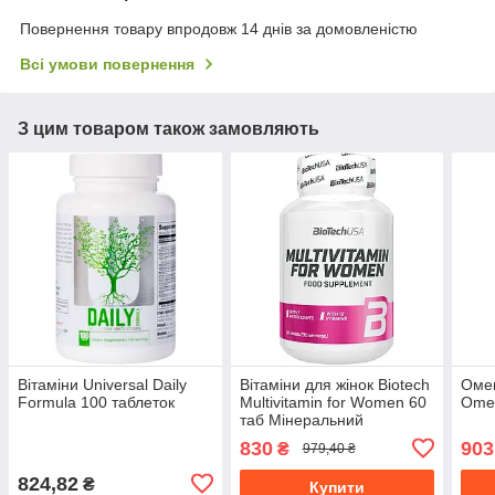
Повернення товару впродовж 14 днів за домовленістю
Всі умови повернення
З цим товаром також замовляють
Вітаміни Universal Daily
Вітаміни для жінок Biotech
Оме
Formula 100 таблеток
Multivitamin for Women 60
Omeg
таб Мінеральний
комплекс
830
903
₴
979,40 ₴
824,82
₴
Купити