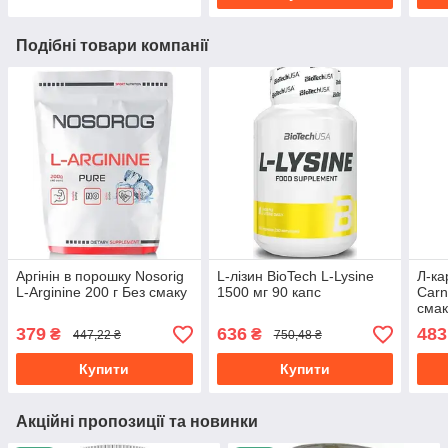
Подібні товари компанії
Аргінін в порошку Nosorig
L-лізин BioTech L-Lysine
Л-ка
L-Arginine 200 г Без смаку
1500 мг 90 капс
Carn
смак
379
636
483
₴
₴
447,22 ₴
750,48 ₴
Купити
Купити
Акційні пропозиції та новинки