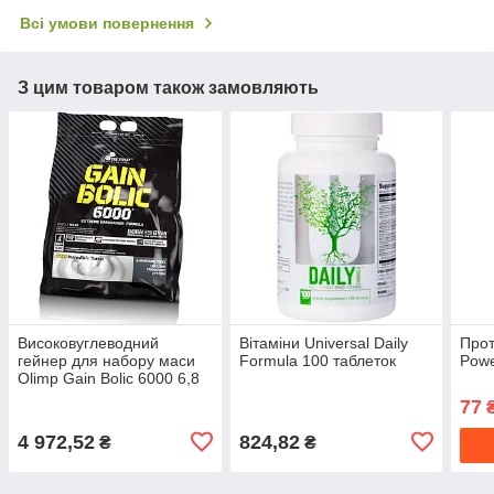
Всі умови повернення
З цим товаром також замовляють
Високовуглеводний
Вітаміни Universal Daily
Прот
гейнер для набору маси
Formula 100 таблеток
Powe
Olimp Gain Bolic 6000 6,8
кг
77
4 972,52
824,82
₴
₴