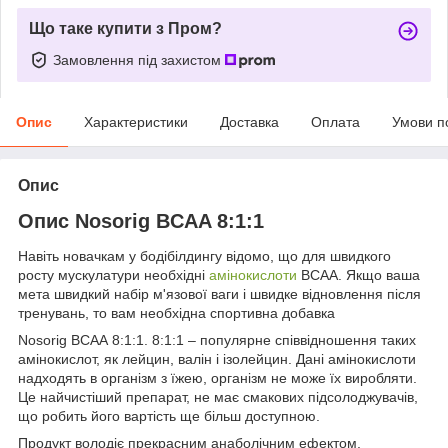
Що таке купити з Пром?
Замовлення під захистом
Опис
Характеристики
Доставка
Оплата
Умови п
Опис
Опис Nosorig BCAA 8:1:1
Навіть новачкам у бодібілдингу відомо, що для швидкого
росту мускулатури необхідні
амінокислоти
ВСАА. Якщо ваша
мета швидкий набір м'язової ваги і швидке відновлення після
тренувань, то вам необхідна спортивна добавка
Nosorig ВСАА 8:1:1. 8:1:1 – популярне співвідношення таких
амінокислот, як лейцин, валін і ізолейцин. Дані амінокислоти
надходять в організм з їжею, організм не може їх виробляти.
Це найчистіший препарат, не має смакових підсолоджувачів,
що робить його вартість ще більш доступною.
Продукт володіє прекрасним анаболічним ефектом,