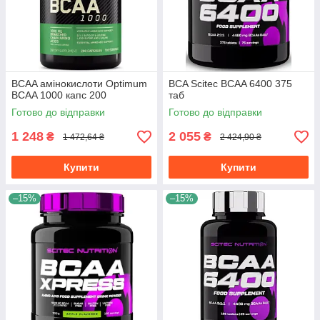
BCAA амінокислоти Optimum
BCA Scitec BCAA 6400 375
BCAA 1000 капс 200
таб
Готово до відправки
Готово до відправки
1 248
2 055
₴
₴
1 472,64 ₴
2 424,90 ₴
Купити
Купити
–15%
–15%