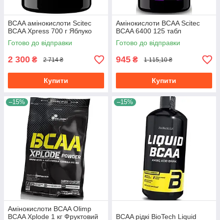
BCAA амінокислоти Scitec
Амінокислоти BCAA Scitec
BCAA Xpress 700 г Яблуко
BCAA 6400 125 табл
Готово до відправки
Готово до відправки
2 300
945
₴
₴
2 714 ₴
1 115,10 ₴
Купити
Купити
–15%
–15%
Амінокислоти BCAA Olimp
BCAA Xplode 1 кг Фруктовий
BCAA рідкі BioTech Liquid