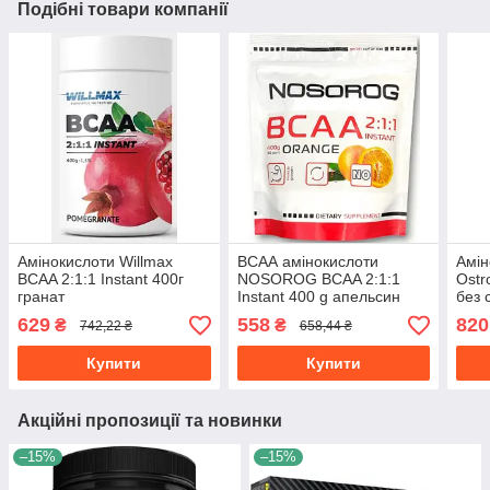
Подібні товари компанії
Амінокислоти Willmax
ВСАА амінокислоти
Амін
BCAA 2:1:1 Instant 400г
NOSOROG BCAA 2:1:1
Ostr
гранат
Instant 400 g апельсин
без 
629
558
820
₴
₴
742,22 ₴
658,44 ₴
Купити
Купити
Акційні пропозиції та новинки
–15%
–15%