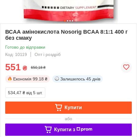
ВСАА амінокислота Nosorig BCAA 8:1:1 400 г
без смаку
Готово до відправки
Код: 10119
Опт і роздріб
551
₴
650,18 ₴
Економія
99.18 ₴
Залишилось
45 днів
534,47 ₴
від 5 шт.
Купити
або
Купити з