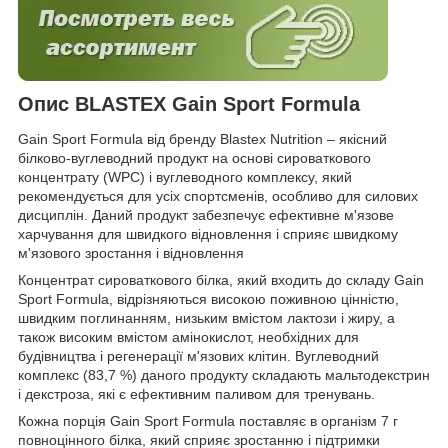
Опис BLASTEX Gain Sport Formula
Gain Sport Formula від бренду Blastex Nutrition – якісний
білково-вуглеводний продукт на основі сироваткового
концентрату (WPC) і вуглеводного комплексу, який
рекомендується для усіх спортсменів, особливо для силових
дисциплін. Даний продукт забезпечує ефективне м'язове
харчування для швидкого відновлення і сприяє швидкому
м'язового зростання і відновлення
Концентрат сироваткового білка, який входить до складу Gain
Sport Formula, відрізняються високою поживною цінністю,
швидким поглинанням, низьким вмістом лактози і жиру, а
також високим вмістом амінокислот, необхідних для
будівництва і регенерації м'язових клітин. Вуглеводний
комплекс (83,7 %) даного продукту складають мальтодекстрин
і декстроза, які є ефективним паливом для тренувань.
Кожна порція Gain Sport Formula поставляє в організм 7 г
повноцінного білка, який сприяє зростанню і підтримки