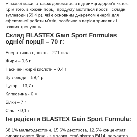
м'язової маси, а також допомагає в підтримці здоров'я кісток.
Крім того, в кожній порції продукту міститься прості і складні
вуглеводи (59,4 р), які є основним джерелом енергії для
ефективної роботи м'язів, особливо в період тривалих і
важких тренувань.
Склад BLASTEX Gain Sport Formulaв
однієї порції – 70 г:
Енергетична цінність – 271 ккал
Жири – 0,6 г
Насичені жирні кислоти – 0,4 г
Вуглеводи – 59,4 р
Цукор – 13,7 г
Клітковина - 0 м
Білки – 7 г
Сіль - <0,1 г
Інгредієнти BLASTEX Gain Sport Formula:
68,1% мальтодекстрин, 15,6% декстроза, 12,5% концентрат
сироваткового білка - з молока, стабілізатор Е414, регулятор