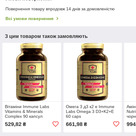
Повернення товару впродовж 14 днів за домовленістю
Всі умови повернення
З цим товаром також замовляють
Вітаміни Immune Labs
Омега 3 д3 к2 е Immune
Амін
Vitamins & Minerals
Labs Omega 3 D3+K2+E
Nutr
Complex 90 капсул
60 caps
чор
529,82
661,98
994
₴
₴