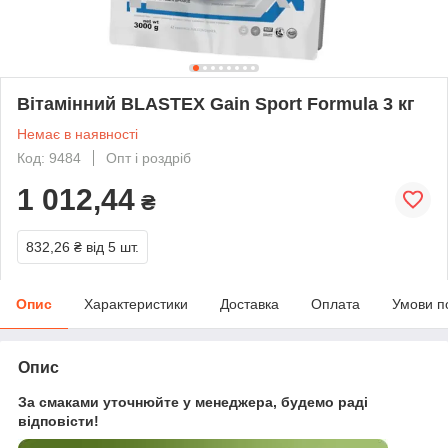
Вітамінний BLASTEX Gain Sport Formula 3 кг
Немає в наявності
Код: 9484
Опт і роздріб
1 012,44
₴
832,26 ₴
від 5 шт.
Опис
Характеристики
Доставка
Оплата
Умови п
Опис
За смаками уточнюйте у менеджера, будемо раді
відповісти!