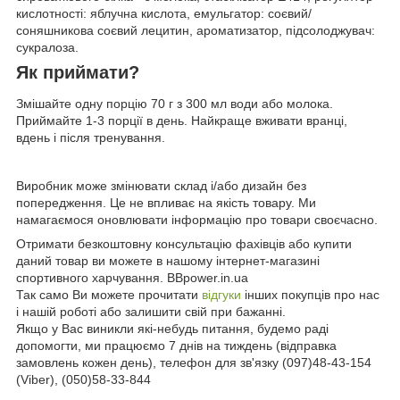
кислотності: яблучна кислота, емульгатор: соєвий/
соняшникова соєвий лецитин, ароматизатор, підсолоджувач:
сукралоза.
Як приймати?
Змішайте одну порцію 70 г з 300 мл води або молока.
Приймайте 1-3 порції в день. Найкраще вживати вранці,
вдень і після тренування.
Виробник може змінювати склад і/або дизайн без
попередження. Це не впливає на якість товару. Ми
намагаємося оновлювати інформацію про товари своєчасно.
Отримати безкоштовну консультацію фахівців або купити
даний товар ви можете в нашому інтернет-магазині
спортивного харчування. BBpower.in.ua
Так само Ви можете прочитати
відгуки
інших покупців про нас
і нашій роботі або залишити свій при бажанні.
Якщо у Вас виникли які-небудь питання, будемо раді
допомогти, ми працюємо 7 днів на тиждень (відправка
замовлень кожен день), телефон для зв'язку (097)48-43-154
(Viber), (050)58-33-844