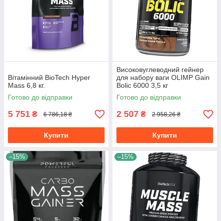
Високовуглеводний гейнер
Вітамінний BioTech Hyper
для набору ваги OLIMP Gain
Mass 6,8 кг.
Bolic 6000 3,5 кг
Готово до відправки
Готово до відправки
5 751
2 507
₴
₴
6 786,18 ₴
2 958,26 ₴
Купити
Купити
–15%
–15%