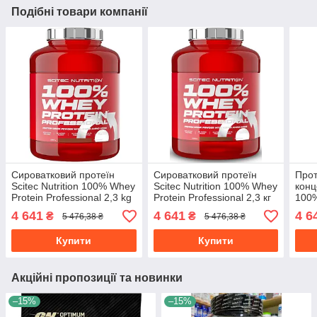
Подібні товари компанії
Сироватковий протеїн
Сироватковий протеїн
Прот
Scitec Nutrition 100% Whey
Scitec Nutrition 100% Whey
конц
Protein Professional 2,3 kg
Protein Professional 2,3 кг
100%
ківі банан
кокос
Prof
4 641
4 641
4 6
₴
₴
5 476,38 ₴
5 476,38 ₴
Купити
Купити
Акційні пропозиції та новинки
–15%
–15%