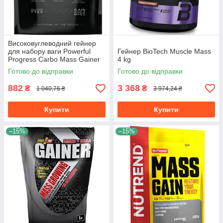
Високовуглеводний гейнер
для набору ваги Powerful
Гейнер BioTech Muscle Mass
Progress Carbo Mass Gainer
4 kg
2 кг банан
Готово до відправки
Готово до відправки
882
3 368
₴
₴
1 040,76 ₴
3 974,24 ₴
Купити
Купити
–15%
–15%