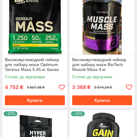
Високовуглеводний гейнер
Високовуглеводний гейнер
для набору маси Optimum
для набору маси BioTech
Serious Mass 5,45 кг банан
Muscle Mass 4 кг
Готово до відправки
Готово до відправки
4 752
3 368
₴
₴
5 607,36 ₴
3 974,24 ₴
Купити
Купити
–15%
–15%