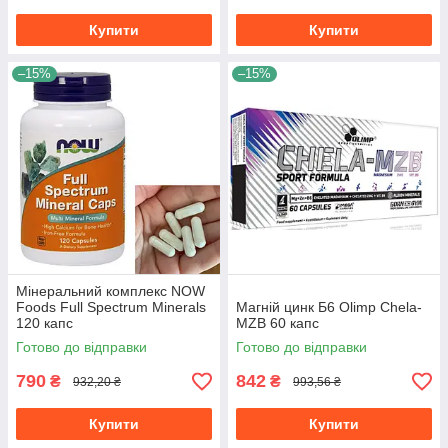
Купити
Купити
–15%
–15%
Мінеральний комплекс NOW
Foods Full Spectrum Minerals
Магній цинк Б6 Olimp Chela-
120 капс
MZB 60 капс
Готово до відправки
Готово до відправки
790
842
₴
₴
932,20 ₴
993,56 ₴
Купити
Купити