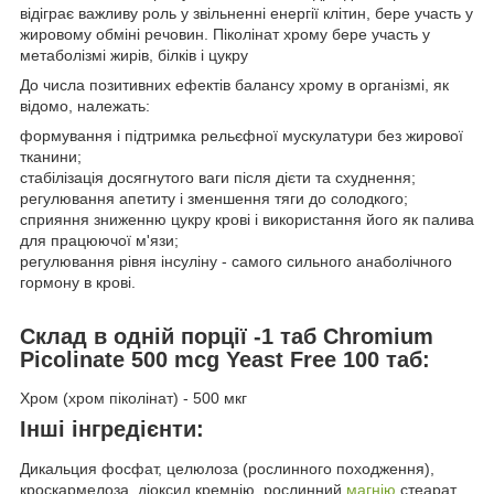
відіграє важливу роль у звільненні енергії клітин, бере участь у
жировому обміні речовин. Піколінат хрому бере участь у
метаболізмі жирів, білків і цукру
До числа позитивних ефектів балансу хрому в організмі, як
відомо, належать:
формування і підтримка рельєфної мускулатури без жирової
тканини;
стабілізація досягнутого ваги після дієти та схуднення;
регулювання апетиту і зменшення тяги до солодкого;
сприяння зниженню цукру крові і використання його як палива
для працюючої м'язи;
регулювання рівня інсуліну - самого сильного анаболічного
гормону в крові.
Склад в одній порції -1 таб Chromium
Picolinate 500 mcg Yeast Free 100 таб:
Хром (хром піколінат) - 500 мкг
Інші інгредієнти:
Дикальция фосфат, целюлоза (рослинного походження),
кроскармелоза, діоксид кремнію, рослинний
магнію
стеарат.