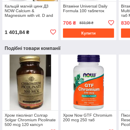
Кальцій магній цинк Д3
Вітаміни Universal Daily
Віта
NOW Calcium &
Formula 100 таблеток
Mult
Magnesium with vit. D and
таб 
Zinc 240 гел капс
комп
706
830
₴
833,08 ₴
1 401,84
₴
Купити
Подібні товари компанії
Хром піколінат Солгар
Хром Now GTF Chromium
Піко
Solgar Chromium Picolinate
200 mcg 250 таб
Res
500 mcg 120 капсул
Pico