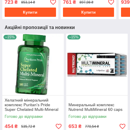
723
761
939
₴
₴
853,14 ₴
897,98 ₴
Купити
Купити
Акційні пропозиції та новинки
–15%
–15%
Хелатний мінеральний
комплекс Puritan's Pride
Минеральный комплекс
Super Chelated Multi-Mineral
Nutrend MultiMineral 60 caps
100 таб
Готово до відправки
Готово до відправки
454
653
₴
₴
535,72 ₴
770,54 ₴