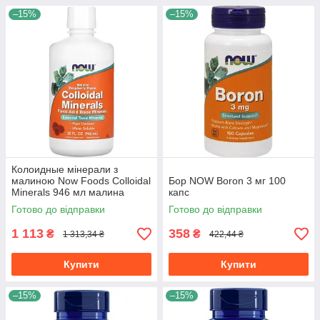
–15%
–15%
Колоидные мінерали з
малиною Now Foods Colloidal
Бор NOW Boron 3 мг 100
Minerals 946 мл малина
капс
Готово до відправки
Готово до відправки
1 113
358
₴
₴
1 313,34 ₴
422,44 ₴
Купити
Купити
–15%
–15%