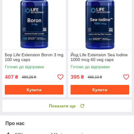
Бор Life Extension Boron 3 mg
Йод Life Extension Sea Iodine
100 veg caps
1000 mcg 60 veg caps
Готово до відправки
Готово до відправки
407
395
₴
₴
480,26 ₴
466,10 ₴
Купити
Купити
Показати ще
Про нас