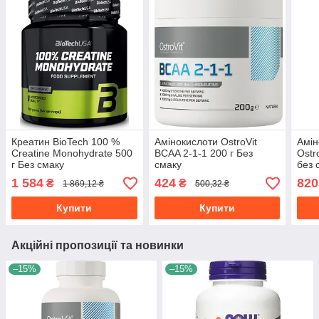
Креатин BioTech 100 %
Амінокислоти OstroVit
Амін
Creatine Monohydrate 500
BCAA 2-1-1 200 г Без
Ostr
г Без смаку
смаку
без 
1 584
424
820
₴
₴
1 869,12 ₴
500,32 ₴
Купити
Купити
Акційні пропозиції та новинки
–15%
–15%