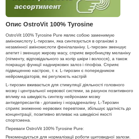
Опис OstroVit 100% Tyrosine
OstroVit 100% Tyrosine Pure являє собою заменимую
амінокислоту L-тирозин, яка синтезується в організмі з
незамінної амінокислоти фенілаланіну. L-тирозин зменшує
апетит і зменшує жирову масу, сприяє виробництву меланіну
(пігменту, відповідального за колір шкіри і волосся), а також
покращує функції надниркових залоз і гіпофіза. Сприяє
підвищенню настрою, т. к. L-тирозин є попередником
нейромедіаторів, які регулюють настрій
L-тирозин вживається для стимуляції діяльності головного
мозку і центральної нервової системи, за рахунок позитивного
впливу на швидкість синтезу нейронами мозку
антидепресантів - допаміну і норадреналіну. L-Тирозин
сприяє зниженню нервових перевтоми, збільшує здатність до
концентрації, позитивно впливає на швидкісні якості
спортсмена.
Переваги OstroVit 100% Tyrosine Pure:
Рекомендується для нормалізації роботи щитовидної залози.