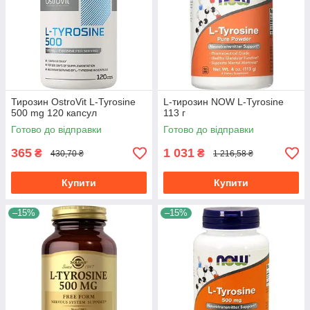
Тирозин OstroVit L-Tyrosine
L-тирозин NOW L-Tyrosine
500 mg 120 капсул
113 г
Готово до відправки
Готово до відправки
365
1 031
₴
₴
430,70 ₴
1 216,58 ₴
Купити
Купити
–15%
–15%