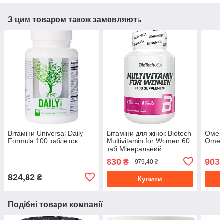
З цим товаром також замовляють
Вітаміни Universal Daily
Вітаміни для жінок Biotech
Оме
Formula 100 таблеток
Multivitamin for Women 60
Omeg
таб Мінеральний
комплекс
830
903
₴
979,40 ₴
824,82
₴
Купити
Подібні товари компанії