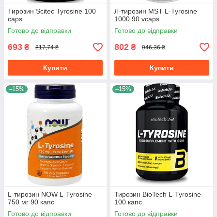
Тирозин Scitec Tyrosine 100
Л-тирозин MST L-Tyrosine
caps
1000 90 vcaps
Готово до відправки
Готово до відправки
693
802
₴
₴
817,74 ₴
946,36 ₴
Купити
Купити
–15%
–15%
L-тирозин NOW L-Tyrosine
Тирозин BioTech L-Tyrosine
750 мг 90 капс
100 капс
Готово до відправки
Готово до відправки