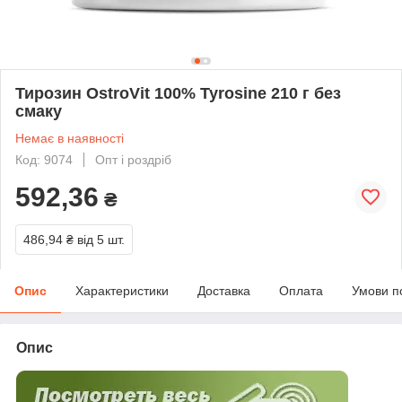
Тирозин OstroVit 100% Tyrosine 210 г без
смаку
Немає в наявності
Код: 9074
Опт і роздріб
592,36
₴
486,94 ₴
від 5 шт.
Опис
Характеристики
Доставка
Оплата
Умови п
Опис