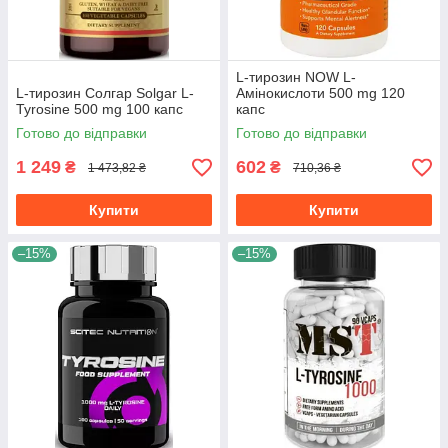
L-тирозин NOW L-
L-тирозин Солгар Solgar L-
Амінокислоти 500 mg 120
Tyrosine 500 mg 100 капс
капс
Готово до відправки
Готово до відправки
1 249
602
₴
₴
1 473,82 ₴
710,36 ₴
Купити
Купити
–15%
–15%