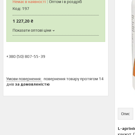
Немає в наявності
Оптом і в роздріб
Код:
197
1 227,20 ₴
Показати оптові ціни
+380 (50) 807-55-39
повернення товару протягом 14
днів
за домовленістю
Опис
L-аргіні
кунжут. 