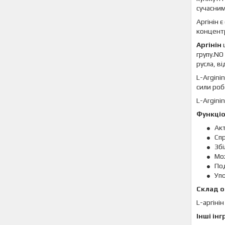
сучасним
Аргінін 
концентр
Аргінін
ц
групу.NO
русла, в
L-Argini
сили роб
L-Argini
Функціо
Акт
Сп
Збі
Мож
Под
Упо
Склад од
L-аргіні
Інші ін