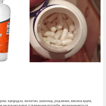
ріхи, кукурудза, желатин, шоколад, родзинки, вівсяна крупа,
ne не відшкодовує ті підвищені потреби, які визначаються