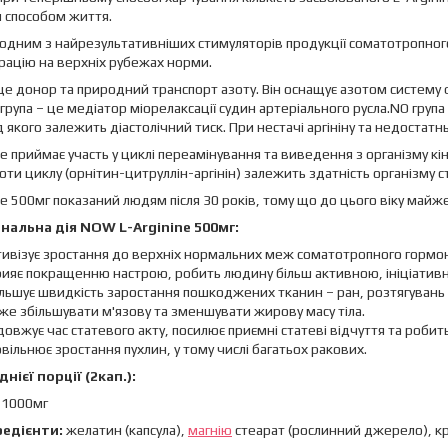
 способом життя.
є одним з найрезультативніших стимуляторів продукції соматотропного
ацію на верхніх рубежах норми.
е донор та природний транспорт азоту. Він оснащує азотом систему
 група – це медіатор міорелаксації судин артеріального русла.NO гру
ід якого залежить діастолічний тиск. При нестачі аргініну та недостатн
ne приймає участь у циклі переамінування та виведення з організму кі
оти циклу (орнітин-цитруллін-аргінін) залежить здатність організму 
ne 500мг показаний людям після 30 років, тому що до цього віку майже
нальна дія NOW L-Arginine 500мг:
ивізує зростання до верхніх нормальних меж соматотропного гормон
рияє покращенню настрою, робить людину більш активною, ініціатив
льшує швидкість заростання пошкоджених тканин – ран, розтягувань 
е збільшувати м'язову та зменшувати жирову масу тіла.
овжує час статевого акту, посилює приємні статеві відчуття та робит
вільнює зростання пухлин, у тому числі багатьох ракових.
нієї порції (2кап.):
н 1000мг
гредієнти:
желатин (капсула),
магнію
стеарат (рослинний джерело), ​​