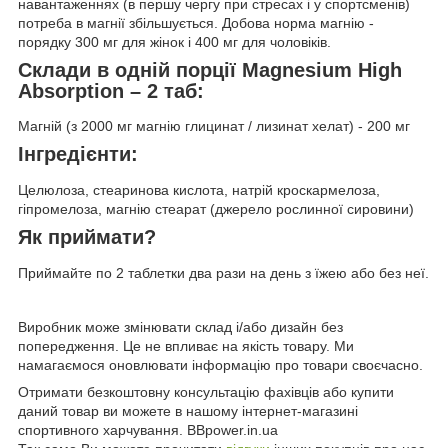
навантаженнях (в першу чергу при стресах і у спортсменів)
потреба в магнії збільшується. Добова норма магнію -
порядку 300 мг для жінок і 400 мг для чоловіків.
Склади в одній порції Magnesium High
Absorption – 2 таб:
Магній (з 2000 мг магнію глицинат / лизинат хелат) - 200 мг
Інгредієнти:
Целюлоза, стеаринова кислота, натрій кроскармелоза,
гіпромелоза, магнію стеарат (джерело рослинної сировини)
Як приймати?
Приймайте по 2 таблетки два рази на день з їжею або без неї.
Виробник може змінювати склад і/або дизайн без
попередження. Це не впливає на якість товару. Ми
намагаємося оновлювати інформацію про товари своєчасно.
Отримати безкоштовну консультацію фахівців або купити
даний товар ви можете в нашому інтернет-магазині
спортивного харчування. BBpower.in.ua