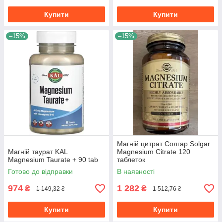
Купити
Купити
–15%
–15%
Магній цитрат Солгар Solgar
Магній таурат KAL
Magnesium Citrate 120
Magnesium Taurate + 90 tab
таблеток
Готово до відправки
В наявності
974
1 282
₴
₴
1 149,32 ₴
1 512,76 ₴
Купити
Купити