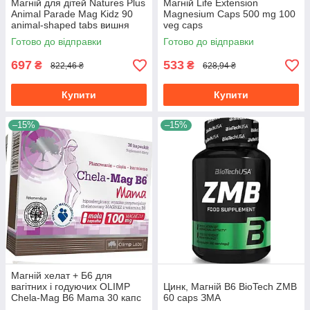
Магній для дітей Natures Plus
Магній Life Extension
Animal Parade Mag Kidz 90
Magnesium Caps 500 mg 100
animal-shaped tabs вишня
veg caps
Готово до відправки
Готово до відправки
697
533
₴
₴
822,46 ₴
628,94 ₴
Купити
Купити
–15%
–15%
Магній хелат + Б6 для
вагітних і годуючих OLIMP
Цинк, Магній В6 BioTech ZMB
Chela-Mag B6 Mama 30 капс
60 caps ЗМА