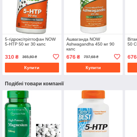
5-гідроксітріптофан NOW
Ашваганда NOW
Віта
5-HTP 50 мг 30 капс
Ashwagandha 450 мг 90
50 C
капс
310
676
676
₴
₴
365,80 ₴
797,68 ₴
Купити
Купити
Подібні товари компанії