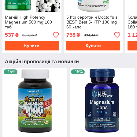
Магній High Potency
5 htp серотонін Doctor's s
Кола
Magnesium 500 mg 100
BEST Best 5-HTP 100 mg
Coll
таб
60 капс
180 
537
758
1 1
₴
₴
633,66 ₴
894,44 ₴
Купити
Купити
Акційні пропозиції та новинки
–15%
–15%