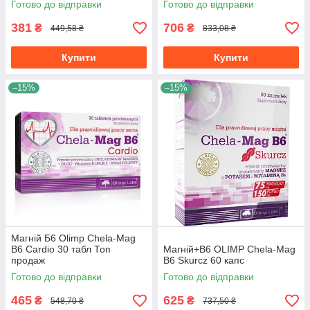
Готово до відправки
Готово до відправки
381
706
₴
₴
449,58 ₴
833,08 ₴
Купити
Купити
–15%
–15%
Магній Б6 Olimp Chela-Mag
B6 Cardio 30 табл Топ
Магній+В6 OLIMP Chela-Mag
продаж
B6 Skurcz 60 капс
Готово до відправки
Готово до відправки
465
625
₴
₴
548,70 ₴
737,50 ₴