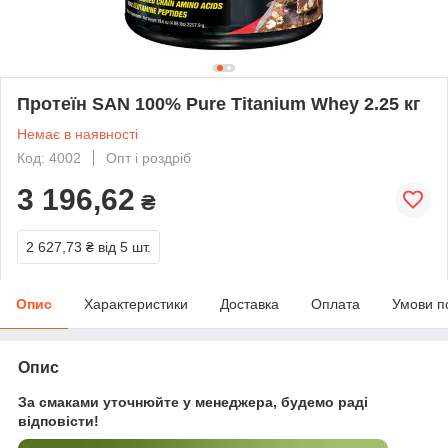
Протеїн SAN 100% Pure Titanium Whey 2.25 кг
Немає в наявності
Код: 4002
Опт і роздріб
3 196,62
₴
2 627,73 ₴
від 5 шт.
Опис
Характеристики
Доставка
Оплата
Умови п
Опис
За смаками уточнюйте у менеджера, будемо раді
відповісти!