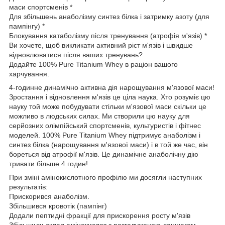
маси спортсменів *
Для збільшень анаболізму синтез білка і затримку азоту (для
пампінгу) *
Блокування катаболізму після тренування (атрофія м'язів) *
Ви хочете, щоб викликати активний ріст м'язів і швидше
відновлюватися після ваших тренувань?
Додайте 100% Pure Titanium Whey в раціон вашого
харчування.
4-годинне динамічно активна дія нарощування м'язової маси!
Зростання і відновлення м'язів це ціла наука. Хто розуміє цю
науку той може побудувати стільки м'язової маси скільки це
можливо в людських силах. Ми створили цю науку для
серйозних олімпійський спортсменів, культуристів і фітнес
моделей. 100% Pure Titanium Whey підтримує анаболізм і
синтез білка (нарощування м'язової маси) і в той же час, він
бореться від атрофії м'язів. Це динамічне анаболічну дію
тривати більше 4 годин!
При зміні амінокислотного профілю ми досягли наступних
результатів:
Прискорився анаболізм.
Збільшився кровотік (пампінг)
Додали пептидні фракції для прискорення росту м'язів