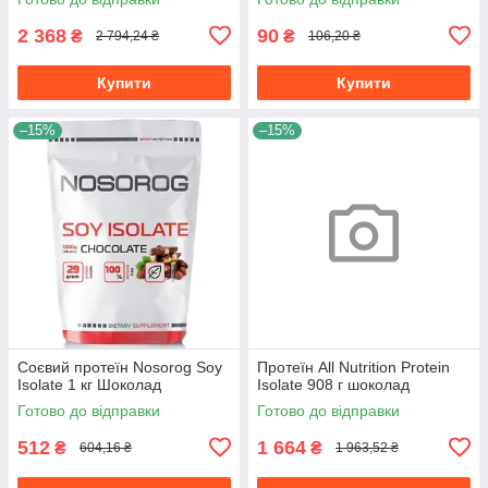
2 368
90
₴
₴
2 794,24 ₴
106,20 ₴
Купити
Купити
–15%
–15%
Соєвий протеїн Nosorоg Soy
Протеїн All Nutrition Protein
Isolate 1 кг Шоколад
Isolate 908 г шоколад
Готово до відправки
Готово до відправки
512
1 664
₴
₴
604,16 ₴
1 963,52 ₴