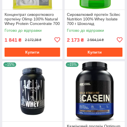
Концентрат сивороткового
Сироватковий протеїн Scitec
протеїну Olimp 100% Natural
Nutrition 100% Whey Isolate
Whey Protein Concentrate 700
700 г Шоколад
г без смаку
Готово до відправки
Готово до відправки
1 841
2 173
₴
₴
2 172,38 ₴
2 564,14 ₴
Купити
Купити
–15%
–15%
Казеїновий протеїн Optimum