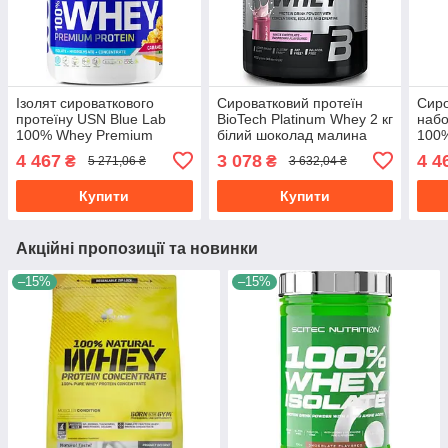
Ізолят сироваткового
Сироватковий протеїн
Сиро
протеїну USN Blue Lab
BioTech Platinum Whey 2 кг
набо
100% Whey Premium
білий шоколад малина
100
Protein 2кг попкорн з
Prot
4 467
3 078
4 4
₴
₴
5 271,06 ₴
3 632,04 ₴
карамеллю
Купити
Купити
Акційні пропозиції та новинки
–15%
–15%