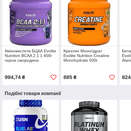
Амінокислоти БЦАА Evolite
Креатин Моногідрат
Бета
Nutrition BCAA 2:1:1 400г
Evolite Nutrition Creatine
Evoli
чорна смородина
Monohydrate 500г
Alan
апельсин
994,74
885
824
₴
₴
Подібні товари компанії