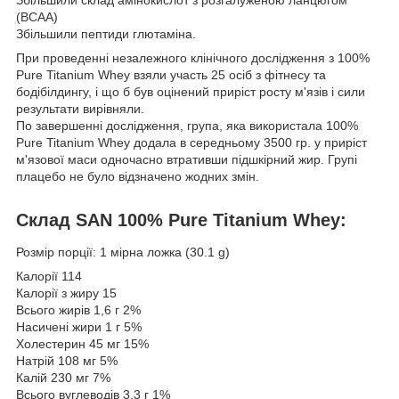
Збільшили склад амінокислот з розгалуженою ланцюгом
(BCAA)
Збільшили пептиди глютаміна.
При проведенні незалежного клінічного дослідження з 100%
Pure Titanium Whey взяли участь 25 осіб з фітнесу та
бодібілдингу, і що б був оцінений приріст росту м'язів і сили
результати вирівняли.
По завершенні дослідження, група, яка використала 100%
Pure Titanium Whey додала в середньому 3500 гр. у приріст
м'язової маси одночасно втративши підшкірний жир. Групі
плацебо не було відзначено жодних змін.
Склад SAN 100% Pure Titanium Whey:
Розмір порції: 1 мірна ложка (30.1 g)
Калорії 114
Калорії з жиру 15
Всього жирів 1,6 г 2%
Насичені жири 1 г 5%
Холестерин 45 мг 15%
Натрій 108 мг 5%
Калій 230 мг 7%
Всього вуглеводів 3,3 г 1%