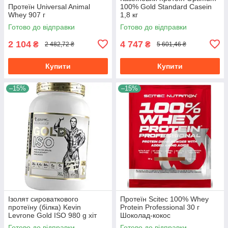
Протеїн Universal Animal
100% Gold Standard Casein
Whey 907 г
1,8 кг
Готово до відправки
Готово до відправки
2 104
4 747
₴
₴
2 482,72 ₴
5 601,46 ₴
Купити
Купити
–15%
–15%
Ізолят сироваткового
Протеїн Scitec 100% Whey
протеїну (білка) Kevin
Protein Professional 30 г
Levrone Gold ISO 980 g хіт
Шоколад-кокос
продажів
Готово до відправки
Готово до відправки