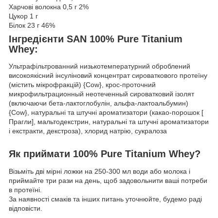
Харчові волокна 0,5 г 2%
Цукор 1 г
Білок 23 г 46%
Інгредієнти SAN 100% Pure Titanium
Whey:
Ультрафільтрованний низькотемпературний оброблений
високоякісний інсуліновий концентрат сироваткового протеїну
(містить мікрофракцій) {Cow}, крос-проточний
микрофильтрационный неотеченный сироватковий ізолят
(включаючи бета-лактоглобулін, альфа-лактоальбумин)
{Cow}, натуральні та штучні ароматизатори (какао-порошок [
Прагли], мальтодекстрин, натуральні та штучні ароматизатори
і екстракти, декстроза), хлорид натрію, сукралоза
Як приймати 100% Pure Titanium Whey?
Візьміть дві мірні ложки на 250-300 мл води або молока і
приймайте три рази на день, щоб задовольнити ваші потреби
в протеїні.
За наявності смаків та інших питань уточнюйте, будемо раді
відповісти.