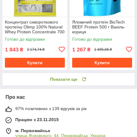
Концентрат сивороткового
Яловичий протеїн BioTech
протеїну Olimp 100% Natural
BEEF Protein 500 г Ваніль-
Whey Protein Concentrate 700
кориця
г без смаку
Готово до відправки
Готово до відправки
1 843
1 267
₴
₴
2 174,74 ₴
1 495,06 ₴
Купити
Купити
Показати ще
Про нас
97% позитивних з 139 відгуків за рік
Працює з 23.11.2015
м. Первомайськ
улица Жуковского, 44, Первомайськ, Україна