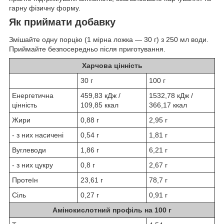
гарну фізичну форму.
Як приймати добавку
Змішайте одну порцію (1 мірна ложка — 30 г) з 250 мл води.
Приймайте безпосередньо після приготування.
Харчова цінність
30 г
100 г
Енергетична
459,83 кДж /
1532,78 кДж /
цінність
109,85 ккал
366,17 ккал
Жири
0,88 г
2,95 г
- з них насичені
0,54 г
1,81 г
Вуглеводи
1,86 г
6,21 г
- з них цукру
0,8 г
2,67 г
Протеїн
23,61 г
78,7 г
Сіль
0,27 г
0,91 г
Амінокислотний профіль на 100 г