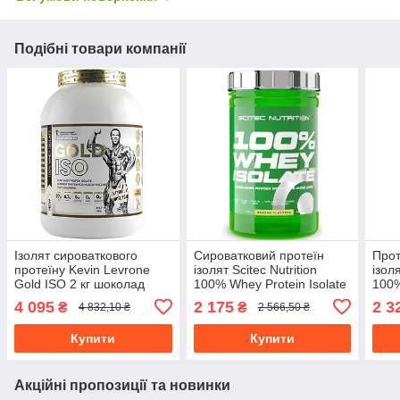
Подібні товари компанії
Ізолят сироваткового
Сироватковий протеїн
Прот
протеїну Kevin Levrone
ізолят Scitec Nutrition
ізоля
Gold ISO 2 кг шоколад
100% Whey Protein Isolate
100%
700 г банан
шок
4 095
2 175
2 3
₴
₴
4 832,10 ₴
2 566,50 ₴
Купити
Купити
Акційні пропозиції та новинки