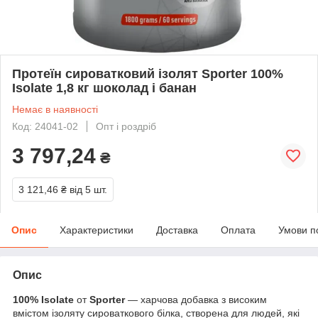
Протеїн сироватковий ізолят Sporter 100%
Isolate 1,8 кг шоколад і банан
Немає в наявності
Код: 24041-02
Опт і роздріб
3 797,24
₴
3 121,46 ₴
від 5 шт.
Опис
Характеристики
Доставка
Оплата
Умови п
Опис
100% Isolate
от
Sporter
— харчова добавка з високим
вмістом ізоляту сироваткового білка, створена для людей, які