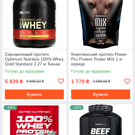
Сироватковий протеїн
Комплексний протеїн Power
Optimum Nutrition 100% Whey
Pro Protein Power MIX 1 кг
Gold Standard 2.27 кг Банан
кориця
Готово до відправки
Готово до відправки
5 839
1 770
₴
₴
6 890,02 ₴
2 088,60 ₴
Купити
Купити
–15%
–15%