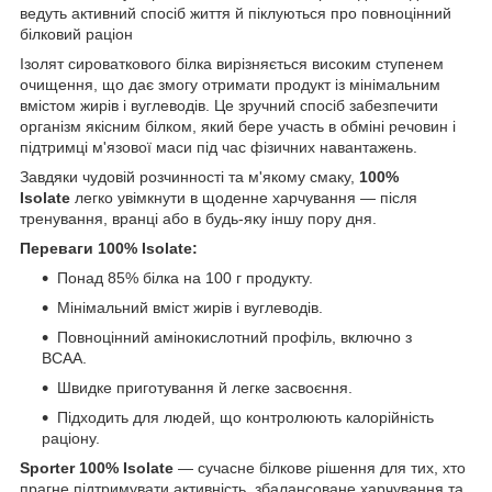
ведуть активний спосіб життя й піклуються про повноцінний
білковий раціон
Ізолят сироваткового білка вирізняється високим ступенем
очищення, що дає змогу отримати продукт із мінімальним
вмістом жирів і вуглеводів. Це зручний спосіб забезпечити
організм якісним білком, який бере участь в обміні речовин і
підтримці м'язової маси під час фізичних навантажень.
Завдяки чудовій розчинності та м'якому смаку,
100%
Isolate
легко увімкнути в щоденне харчування — після
тренування, вранці або в будь-яку іншу пору дня.
Переваги 100% Isolate:
Понад 85% білка на 100 г продукту.
Мінімальний вміст жирів і вуглеводів.
Повноцінний амінокислотний профіль, включно з
BCAA.
Швидке приготування й легке засвоєння.
Підходить для людей, що контролюють калорійність
раціону.
Sporter 100% Isolate
— сучасне білкове рішення для тих, хто
прагне підтримувати активність, збалансоване харчування та