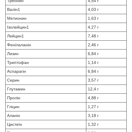
Треонин
4,54 г
Валін
1
4,03 г
Метионин
1,63 г
Ізолейцин
1
4,27 г
Лейцин
1
7,48 г
Фенілаланін
2,46 г
Лизин
6,84 г
Триптофан
1,14 г
Аспарагін
6,84 г
Серин
3,57 г
Глутамин
12,4 г
Пролін
4,88 г
Гліцин
1,27 г
Аланін
3,18 г
Цистеїн
1,32 г