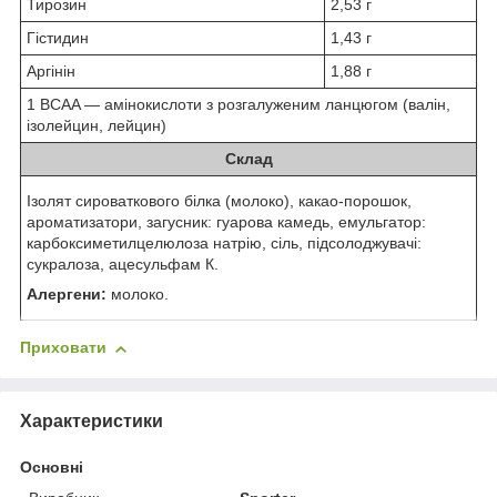
Тирозин
2,53 г
Гістидин
1,43 г
Аргінін
1,88 г
1
BCAA — амінокислоти з розгалуженим ланцюгом (валін,
ізолейцин, лейцин)
Склад
Ізолят сироваткового білка (молоко), какао-порошок,
ароматизатори, загусник: гуарова камедь, емульгатор:
карбоксиметилцелюлоза натрію, сіль, підсолоджувачі:
сукралоза, ацесульфам К.
Алергени:
молоко.
Приховати
Характеристики
Основні