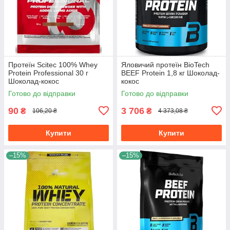
Протеїн Scitec 100% Whey
Яловичий протеїн BioTech
Protein Professional 30 г
BEEF Protein 1,8 кг Шоколад-
Шоколад-кокос
кокос
Готово до відправки
Готово до відправки
90
3 706
₴
₴
106,20 ₴
4 373,08 ₴
Купити
Купити
–15%
–15%