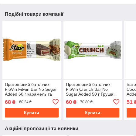
Подібні товари компанії
Протеїновий батончик
Протеїновий батончик
Бато
FitWin Fitwin Bar No Sugar
FitWin Crunch Bar No
Coco
Added 60 г карамель та
Sugar Added 50 г Груша і
Adde
арахіс
карамель
68
60
51
₴
₴
80,24 ₴
70,80 ₴
Купити
Купити
Акційні пропозиції та новинки