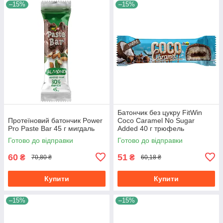
–15%
–15%
Батончик без цукру FitWin
Протеїновий батончик Power
Coco Caramel No Sugar
Pro Paste Bar 45 г мигдаль
Added 40 г трюфель
Готово до відправки
Готово до відправки
60
51
₴
₴
70,80 ₴
60,18 ₴
Купити
Купити
–15%
–15%