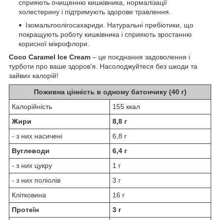
сприяють очищенню кишківника, нормалізації
холестерину і підтримують здорове травлення.
Ізомальтоолігосахариди. Натуральні пребіотики, що
покращують роботу кишківника і сприяють зростанню
корисної мікрофлори.
Coco Caramel Ice Cream
– це поєднання задоволення і
турботи про ваше здоров'я. Насолоджуйтеся без шкоди та
зайвих калорій!
Поживна цінність в одному батончику (40 г)
Калорійність
155 ккал
Жири
8,8 г
- з них насичені
6,8 г
Вуглеводи
6,4 г
- з них цукру
1 г
- з них поліолів
3 г
Клітковина
16 г
Протеїн
3 г