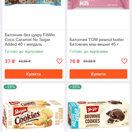
Батончик без цукру FitWin
Coco Caramel No Sugar
Батончик TOM peanut butter
Added 40 г мигдаль
Батомчик мак-вишня 45 г
Готово до відправки
Готово до відправки
37
76
₴
₴
43,66 ₴
89,68 ₴
Купити
Купити
–15%
–15%