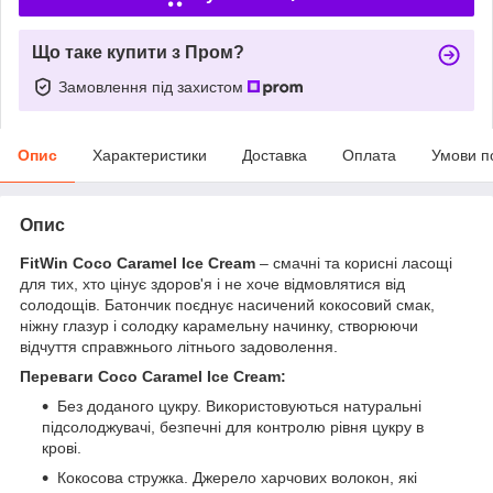
Що таке купити з Пром?
Замовлення під захистом
Опис
Характеристики
Доставка
Оплата
Умови п
Опис
FitWin Coco Caramel Ice Cream
– смачні та корисні ласощі
для тих, хто цінує здоров'я і не хоче відмовлятися від
солодощів. Батончик поєднує насичений кокосовий смак,
ніжну глазур і солодку карамельну начинку, створюючи
відчуття справжнього літнього задоволення.
Переваги Coco Caramel Ice Cream:
Без доданого цукру. Використовуються натуральні
підсолоджувачі, безпечні для контролю рівня цукру в
крові.
Кокосова стружка. Джерело харчових волокон, які