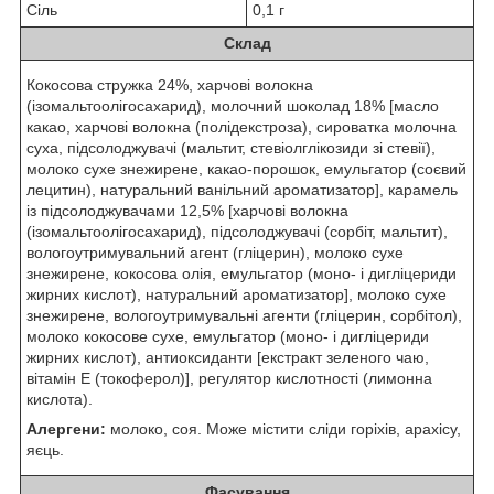
Сіль
0,1 г
Склад
Кокосова стружка 24%, харчові волокна
(ізомальтоолігосахарид), молочний шоколад 18% [масло
какао, харчові волокна (полідекстроза), сироватка молочна
суха, підсолоджувачі (мальтит, стевіолглікозиди зі стевії),
молоко сухе знежирене, какао-порошок, емульгатор (соєвий
лецитин), натуральний ванільний ароматизатор], карамель
із підсолоджувачами 12,5% [харчові волокна
(ізомальтоолігосахарид), підсолоджувачі (сорбіт, мальтит),
вологоутримувальний агент (гліцерин), молоко сухе
знежирене, кокосова олія, емульгатор (моно- і дигліцериди
жирних кислот), натуральний ароматизатор], молоко сухе
знежирене, вологоутримувальні агенти (гліцерин, сорбітол),
молоко кокосове сухе, емульгатор (моно- і дигліцериди
жирних кислот), антиоксиданти [екстракт зеленого чаю,
вітамін E (токоферол)], регулятор кислотності (лимонна
кислота).
Алергени:
молоко, соя. Може містити сліди горіхів, арахісу,
яєць.
Фасування