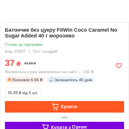
Батончик без цукру FitWin Coco Caramel No
Sugar Added 40 г морозиво
Готово до відправки
Код: 23307
Опт і роздріб
37
₴
43,66 ₴
Мінімальна сума замовлення на сайті — 100 ₴
Економія
6.66 ₴
Залишилось
46 днів
35,89 ₴
від 5 шт.
Купити
або
Купити з