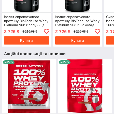
Ізолят сироваткового
Ізолят сироваткового
Сиро
протеїну BioTech Iso Whey
протеїну BioTech Iso Whey
ізоля
Platinum 908 г полуниця
Platinum 908 г шоколад
100%
700 
2 726
2 726
2 1
₴
₴
3 216,68 ₴
3 216,68 ₴
Купити
Купити
Акційні пропозиції та новинки
–15%
–15%