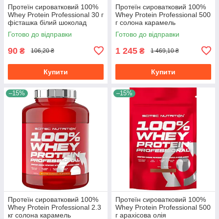
Протеїн сироватковий 100%
Протеїн сироватковий 100%
Whey Protein Professional 30 г
Whey Protein Professional 500
фісташка білий шоколад
г солона карамель
Готово до відправки
Готово до відправки
90
1 245
₴
₴
106,20 ₴
1 469,10 ₴
Купити
Купити
–15%
–15%
Протеїн сироватковий 100%
Протеїн сироватковий 100%
Whey Protein Professional 2.3
Whey Protein Professional 500
кг солона карамель
г арахісова олія