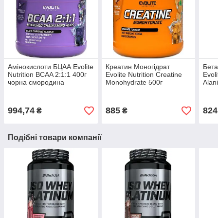
Амінокислоти БЦАА Evolite
Креатин Моногідрат
Бета
Nutrition BCAA 2:1:1 400г
Evolite Nutrition Creatine
Evoli
чорна смородина
Monohydrate 500г
Alan
апельсин
994,74
885
824
₴
₴
Подібні товари компанії