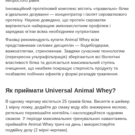
непростого рівня.
Інноваційний протеїновий комплекс містить «правильні» білки
в ідеальних дозуванні — концентратор і ізолят сироваткового
протеїну. Наукою доведено, що протеїн сироватки
вирізняється найкращим амінокислотним профілем і
заряджає м'язи всіма необхідними нутрієнтами.
Фахівці рекомендують купити Animal Whey всім
представникам силових дисциплін — бодибілдерам,
важкоатлетам, стренгменам. Завдяки сучасним технологіям
(перехресна ультрафільтрація) зберігаються всі біологічні
властивості білка та досягається максимальний ступінь
очищення, що неабияк покращує стерпність продукту та
позбавляє побічних ефектів у формі розладів травлення.
Як приймати Universal Animal Whey?
В одному черпаку міститься 25 грамів білка. Висипте в шейкер
1 мірну ложку, додайте до смаку воду або знежирене молоко,
ретельно перемішайте коктейль і насолоджуйтеся чудовим
смаком. У періоди максимальних тренувальних навантажень
приймайте Animal Whey тричі на день і використовуйте
подвійну дозу (2 мірні черпаки).