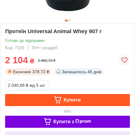
Протеїн Universal Animal Whey 907 г
Готово до відправки
Код: 7105
Опт і роздріб
2 104
₴
2 482,72 ₴
Економія
378.72 ₴
Залишилось
46 днів
2 040,88 ₴
від 5 шт.
Купити
або
Купити з