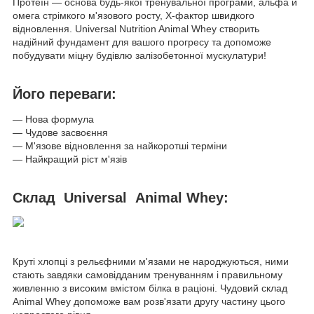
Протеїн — основа будь-якої тренувальної програми, альфа й
омега стрімкого м'язового росту, Х-фактор швидкого
відновлення. Universal Nutrition Animal Whey створить
надійний фундамент для вашого прогресу та допоможе
побудувати міцну будівлю залізобетонної мускулатури!
Його переваги:
— Нова формула
— Чудове засвоєння
— М'язове відновлення за найкоротші терміни
— Найкращий ріст м'язів
Склад Universal Animal Whey:
Круті хлопці з рельєфними м'язами не народжуються, ними
стають завдяки самовідданим тренуванням і правильному
живленню з високим вмістом білка в раціоні. Чудовий склад
Animal Whey допоможе вам розв'язати другу частину цього