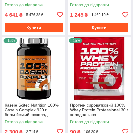
Готово до відправки
Готово до відправки
4 641
1 245
₴
₴
5 476,38 ₴
1 469,10 ₴
Купити
Купити
–15%
–15%
Казеїн Scitec Nutrition 100%
Протеїн сироватковий 100%
Casein Complex 920 г
Whey Protein Professional 30 г
бельгійський шоколад
холодна кава
Готово до відправки
Готово до відправки
2 300
90
₴
₴
2 714 ₴
106,20 ₴