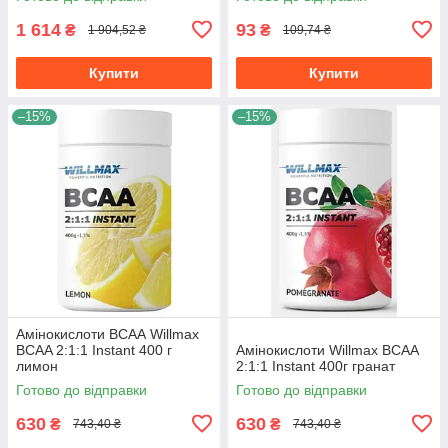
1 614
93
₴
₴
1 904,52 ₴
109,74 ₴
Купити
Купити
–15%
–15%
Амінокислоти ВСАА Willmax
BCAA 2:1:1 Instant 400 г
Амінокислоти Willmax BCAA
лимон
2:1:1 Instant 400г гранат
Готово до відправки
Готово до відправки
630
630
₴
₴
743,40 ₴
743,40 ₴