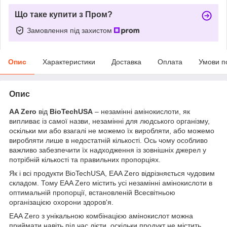
Що таке купити з Пром?
Замовлення під захистом
Опис
Характеристики
Доставка
Оплата
Умови п
Опис
AA Zero
від
BioTechUSA
– незамінні амінокислоти, як
випливає із самої назви, незамінні для людського організму,
оскільки ми або взагалі не можемо їх виробляти, або можемо
виробляти лише в недостатній кількості. Ось чому особливо
важливо забезпечити їх надходження із зовнішніх джерел у
потрібній кількості та правильних пропорціях.
Як і всі продукти BioTechUSA, EAA Zero відрізняється чудовим
складом. Тому EAA Zero містить усі незамінні амінокислоти в
оптимальній пропорції, встановленій Всесвітньою
організацією охорони здоров'я.
EAA Zero з унікальною комбінацією амінокислот можна
приймати навіть під час дієти, оскільки продукт не містить