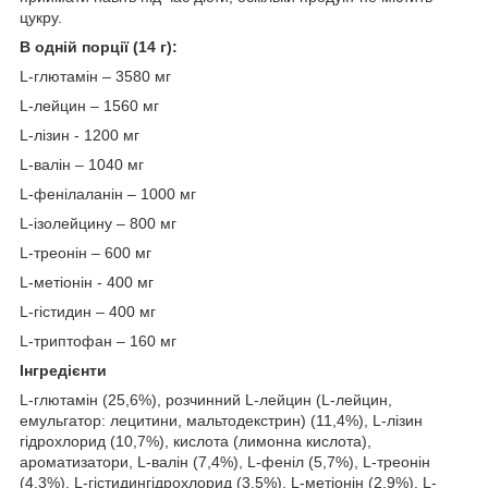
цукру.
В одній порції (14 г):
L-глютамін – 3580 мг
L-лейцин – 1560 мг
L-лізин - 1200 мг
L-валін – 1040 мг
L-фенілаланін – 1000 мг
L-ізолейцину – 800 мг
L-треонін – 600 мг
L-метіонін - 400 мг
L-гістидин – 400 мг
L-триптофан – 160 мг
Інгредієнти
L-глютамін (25,6%), розчинний L-лейцин (L-лейцин,
емульгатор: лецитини, мальтодекстрин) (11,4%), L-лізин
гідрохлорид (10,7%), кислота (лимонна кислота),
ароматизатори, L-валін (7,4%), L-феніл (5,7%), L-треонін
(4,3%), L-гістидингідрохлорид (3,5%), L-метіонін (2,9%), L-