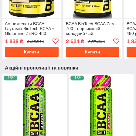
Амінокислоти BCAA
BCAA BioTech BCAA Zero
BCAA
Глутамін BioTech BCAA +
700 г персиковий
BCAA
Glutamine ZERO 480 г
холодний чай
480 
лімон
льо
1 838
2 624
1 8
₴
₴
2 168,84 ₴
3 096,32 ₴
Купити
Купити
Акційні пропозиції та новинки
–15%
–15%