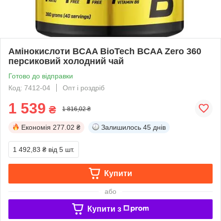
Амінокислоти BCAA BioTech BCAA Zero 360
персиковий холодний чай
Готово до відправки
Код: 7412-04
Опт і роздріб
1 539
₴
1 816,02 ₴
Економія
277.02 ₴
Залишилось
45 днів
1 492,83 ₴
від 5 шт.
Купити
або
Купити з