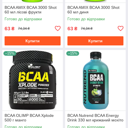
BCAA AMIX BCAA 3000 Shot
BCAA AMIX BCAA 3000 Shot
60 мл лісові фрукти
60 мл диня
Готово до відправки
Готово до відправки
63
63
₴
₴
74,34 ₴
74,34 ₴
Купити
Купити
–15%
–15%
BCAA OLIMP BCAA Xplode
BCAA Nutrend BCAA Energy
500 г манго
Drink 330 мл крижаний мохіто
Готово до відправки
Готово до відправки