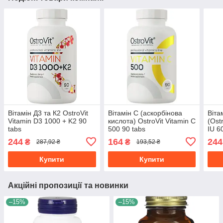
Вітамін Д3 та К2 OstroVit
Вітамін C (аскорбінова
Віта
Vitamin D3 1000 + K2 90
кислота) OstroVit Vitamin C
(Ost
tabs
500 90 tabs
IU 6
244
164
244
₴
₴
287,92 ₴
193,52 ₴
Купити
Купити
Акційні пропозиції та новинки
–15%
–15%