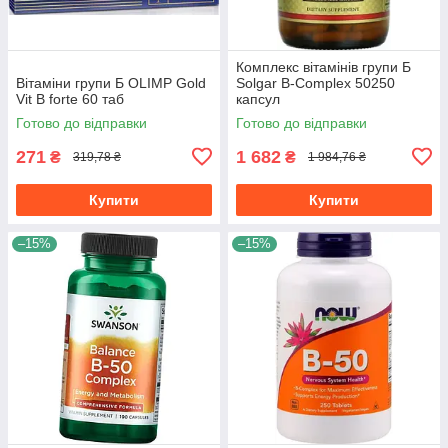
Комплекс вітамінів групи Б
Вітаміни групи Б OLIMP Gold
Solgar B-Complex 50250
Vit B forte 60 таб
капсул
Готово до відправки
Готово до відправки
271
1 682
₴
₴
319,78 ₴
1 984,76 ₴
Купити
Купити
–15%
–15%