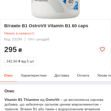
Вітамін В1 OstroVit Vitamin B1 60 caps
Немає в наявності
Код: 23194
Опт і роздріб
295
₴
242,50 ₴
від 5 шт.
Опис
Характеристики
Доставка
Оплата
Умови п
Опис
Vitamin B1 Thiamine
від
OstroVit
– це високоякісна харчова
добавка, що забезпечує організм цінним мікроелементом –
тіаміном. Вітамін B1 або тіамін є водорозчинним вітаміном