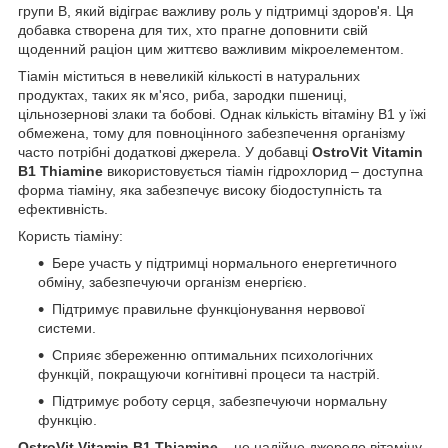
групи B, який відіграє важливу роль у підтримці здоров'я. Ця
добавка створена для тих, хто прагне доповнити свій
щоденний раціон цим життєво важливим мікроелементом.
Тіамін міститься в невеликій кількості в натуральних
продуктах, таких як м'ясо, риба, зародки пшениці,
цільнозернові злаки та бобові. Однак кількість вітаміну B1 у їжі
обмежена, тому для повноцінного забезпечення організму
часто потрібні додаткові джерела. У добавці
OstroVit Vitamin
B1 Thiamine
використовується тіамін гідрохлорид – доступна
форма тіаміну, яка забезпечує високу біодоступність та
ефективність.
Користь тіаміну:
Бере участь у підтримці нормального енергетичного
обміну, забезпечуючи організм енергією.
Підтримує правильне функціонування нервової
системи.
Сприяє збереженню оптимальних психологічних
функцій, покращуючи когнітивні процеси та настрій.
Підтримує роботу серця, забезпечуючи нормальну
функцію.
OstroVit Vitamin B1 Thiamine
– це надійне джерело вітаміну