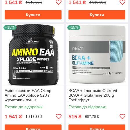
1 541
1 541
₴
₴
1 818,38 ₴
1 818,38 ₴
Купити
Купити
–15%
–15%
Амінокислоти ЕАА Olimp
BCAA + Глютамін OstroVit
Amino EAA Xplode 520 г
BCAA + Glutamine 200 g
Фруктовий пунш
Грейпфрут
Готово до відправки
Готово до відправки
1 541
515
₴
₴
1 818,38 ₴
607,70 ₴
Купити
Купити