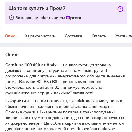
Що таке купити з Пром?
Замовлення під захистом
Опис
Характеристики
Доставка
Оплата
Умови п
Опис
Carnitine 100 000
от
Amix
— це висококонцентрована
домішка L-карнітину з таурином і вітамінами групи B,
розроблена для підтримки енергетичного обміну та зниження
втоми. Вітаміни B2, B5 і B6 сприяють зменшенню
стомлюваності, а вітамін B1 підтримує нормальне
функціонування серця й психічної активності
L-карнитин
— це амінокислота, яка відіграє ключову роль в
обміні речовин, особливо в процесі спалювання жирів.
Основна функція L-карнітину полягає в транспортуванні
жирних кислот у мітохондрії клітин, де вони використовуються
як джерело енергії. Це робить карнітин важливим елементом
для підвищення витривалості й енергії, особливо під час