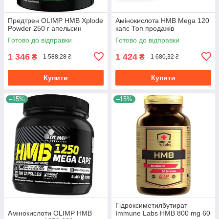
Предтрен OLIMP HMB Xplode
Амінокислота HMB Mega 120
Powder 250 г апельсин
капс Топ продажів
Готово до відправки
Готово до відправки
1 346
1 424
₴
₴
1 588,28 ₴
1 680,32 ₴
Купити
Купити
–15%
–15%
Гідроксиметилбутират
Амінокислоти OLIMP HMB
Immune Labs HMB 800 mg 60