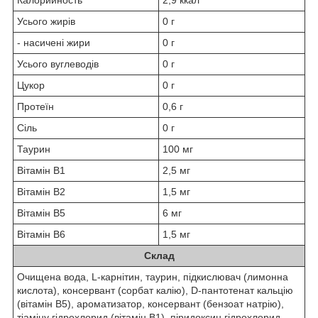
Калорийность
2,9 ккал
Усього жирів
0 г
- насичені жири
0 г
Усього вуглеводів
0 г
Цукор
0 г
Протеїн
0,6 г
Сіль
0 г
Таурин
100 мг
Вітамін B1
2,5 мг
Вітамін B2
1,5 мг
Вітамін B5
6 мг
Вітамін B6
1,5 мг
Склад
Очищена вода, L-карнітин, таурин, підкислювач (лимонна
кислота), консервант (сорбат калію), D-пантотенат кальцію
(вітамін B5), ароматизатор, консервант (бензоат натрію),
тіаміну гідрохлорид (вітамін B1), піридоксин гідрохлорид