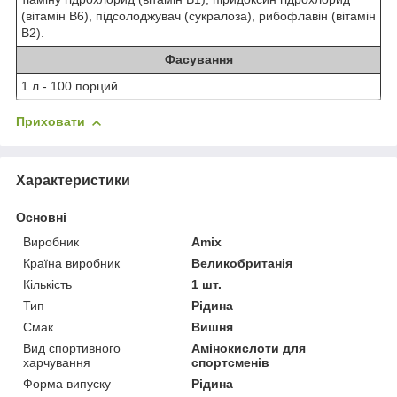
(вітамін B6), підсолоджувач (сукралоза), рибофлавін (вітамін
B2).
Фасування
1 л - 100 порций.
Приховати
Характеристики
Основні
Виробник
Amix
Країна виробник
Великобританія
Кількість
1 шт.
Тип
Рідина
Смак
Вишня
Вид спортивного
Амінокислоти для
харчування
спортсменів
Форма випуску
Рідина