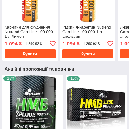
Карнітин для схуднення
Рідкий л-карнітин Nutrend
Л-ка
Nutrend Carnitine 100 000
Carnitine 100 000 1 л
Carn
1 л Лимон
апельсин
апе
1 094
1 094
1 0
₴
₴
1 290,92 ₴
1 290,92 ₴
Купити
Купити
Акційні пропозиції та новинки
–15%
–15%