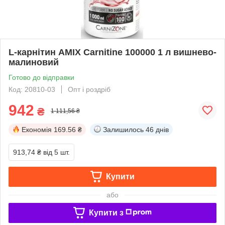
L-карнітин AMIX Carnitine 100000 1 л вишнево-
малиновий
Готово до відправки
Код: 20810-03
Опт і роздріб
942
₴
1 111,56 ₴
Економія
169.56 ₴
Залишилось
46 днів
913,74 ₴
від 5 шт.
Купити
або
Купити з