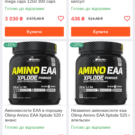
mega caps 1250 300 caps
капсул
Готово до відправки
Готово до відправки
3 030
436
₴
₴
3 575,40 ₴
514,48 ₴
Купити
Купити
–15%
–15%
Амінокислоти ЕАА в порошку
Незамінні амінокислоти eaa
Olimp Amino EAA Xplode 520 г
Olimp Amino EAA Xplode 520 г
ананс
апельсин
Готово до відправки
Готово до відправки