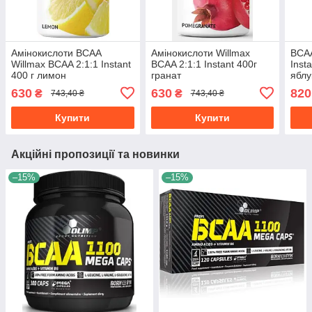
Амінокислоти ВСАА
Амінокислоти Willmax
BCAA
Willmax BCAA 2:1:1 Instant
BCAA 2:1:1 Instant 400г
Inst
400 г лимон
гранат
яблу
630
630
820
₴
₴
743,40 ₴
743,40 ₴
Купити
Купити
Акційні пропозиції та новинки
–15%
–15%