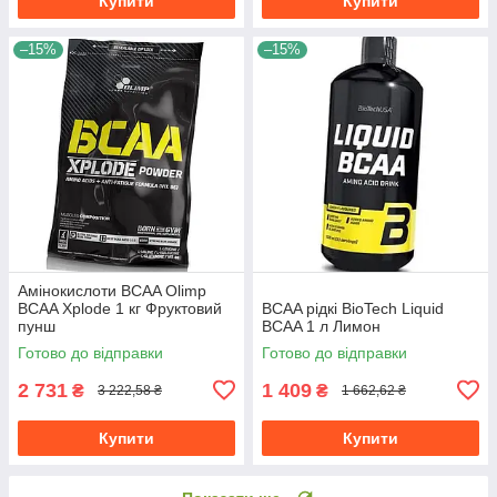
Купити
Купити
–15%
–15%
Амінокислоти BCAA Olimp
BCAA Xplode 1 кг Фруктовий
BCAA рідкі BioTech Liquid
пунш
BCAA 1 л Лимон
Готово до відправки
Готово до відправки
2 731
1 409
₴
₴
3 222,58 ₴
1 662,62 ₴
Купити
Купити