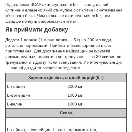
Під впливом BCAA активізується mTor — спеціальний
клітинний елемент, який стимулює ріст клітин і синтезування
м'язового білка. Чим сильніше активізується mTor, тим
швидше почнуть створюватися м'язи.
Як приймати добавку
Додати 1 порцію (1 мірна ложка — 5 г) на 200 мл води,
ретельно перемішати. Приймати безпосередньо після
приготування. Для досягнення найкращих результатів
рекомендується вживати в дні тренувань — за 30 хвилин до
тренування й відразу після тренування. У нетренувальні дні
— вранці до їди та ввечері перед сном.
Харчова цінність в одній порції (5 г)
L-лейцин
2000 мг
L-ізолейцин
1000 мг
L-валин
1000 мг
Склад
L-лейцин, L-ізолейцин, L-валін, ароматизатор,