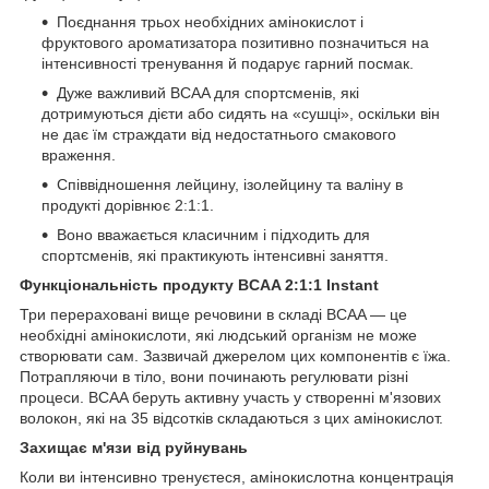
Поєднання трьох необхідних амінокислот і
фруктового ароматизатора позитивно позначиться на
інтенсивності тренування й подарує гарний посмак.
Дуже важливий BCAA для спортсменів, які
дотримуються дієти або сидять на «сушці», оскільки він
не дає їм страждати від недостатнього смакового
враження.
Співвідношення лейцину, ізолейцину та валіну в
продукті дорівнює 2:1:1.
Воно вважається класичним і підходить для
спортсменів, які практикують інтенсивні заняття.
Функціональність продукту BCAA 2:1:1 Instant
Три перераховані вище речовини в складі BCAA — це
необхідні амінокислоти, які людський організм не може
створювати сам. Зазвичай джерелом цих компонентів є їжа.
Потрапляючи в тіло, вони починають регулювати різні
процеси. BCAA беруть активну участь у створенні м'язових
волокон, які на 35 відсотків складаються з цих амінокислот.
Захищає м'язи від руйнувань
Коли ви інтенсивно тренуєтеся, амінокислотна концентрація