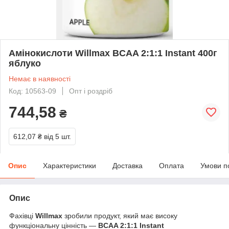
Амінокислоти Willmax BCAA 2:1:1 Instant 400г
яблуко
Немає в наявності
Код: 10563-09
Опт і роздріб
744,58
₴
612,07 ₴
від 5 шт.
Опис
Характеристики
Доставка
Оплата
Умови п
Опис
Фахівці
Willmax
зробили продукт, який має високу
функціональну цінність —
BCAA 2:1:1 Instant