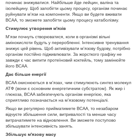
починає знижуватися. Найбільше йде лейцин, валіна та
ізолейцину. Щоб запобігти цьому процесу, організм починає
руйнувати м'язи на компоненти. Якщо ви будете вживати
BCAA, то зможете запобігти цьому процесу катаболізму.
Стимулює утворення м'язів
М'язи почнуть створюватися, коли в організмі вільні
амінокислоти будуть у переробленні. Інтенсивне тренування
знижує цей рівень. Щоб активізувати м'язову будову, потрібно
організм постійно підживлювати. За жорсткого графіку не
завжди є час випити протеїновий коктейль, тому замінюйте
його BCAA.
Дає більше енергії
BCAA окиснюються в м'язах, чим стимулюють синтез молекул
АТФ (вони є основним енергетичним субстратом). Як жир і
глюкоза, BCAA забезпечують організм енергією, яка
сприятливо позначається на м'язовому потенціалі.
Якщо ви регулярно прийматимете BCAA, то незабаром
відчуєте збільшення сили, витривалості та менше часу
витрачатимете на відновлення. Ви зможете поступово
збільшувати інтенсивність занять.
Збільшує м'язову масу