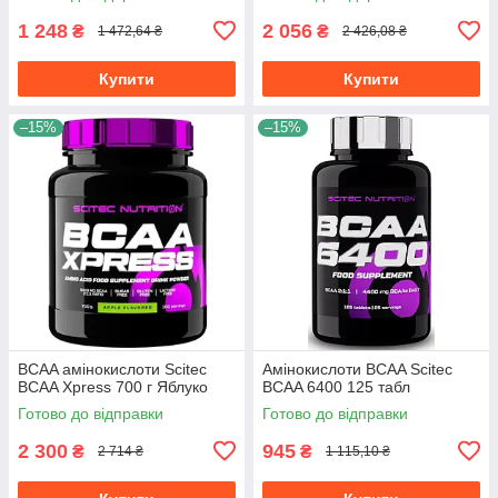
1 248
2 056
₴
₴
1 472,64 ₴
2 426,08 ₴
Купити
Купити
–15%
–15%
BCAA амінокислоти Scitec
Амінокислоти BCAA Scitec
BCAA Xpress 700 г Яблуко
BCAA 6400 125 табл
Готово до відправки
Готово до відправки
2 300
945
₴
₴
2 714 ₴
1 115,10 ₴