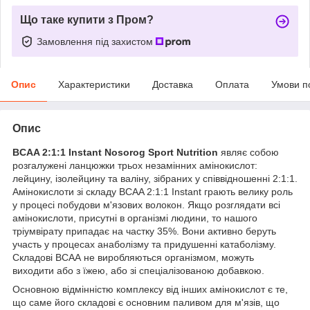
Що таке купити з Пром?
Замовлення під захистом
Опис
Характеристики
Доставка
Оплата
Умови п
Опис
BCAA 2:1:1 Instant Nosorog Sport Nutrition
являє собою
розгалужені ланцюжки трьох незамінних амінокислот:
лейцину, ізолейцину та валіну, зібраних у співвідношенні 2:1:1.
Амінокислоти зі складу BCAA 2:1:1 Instant грають велику роль
у процесі побудови м'язових волокон. Якщо розглядати всі
амінокислоти, присутні в організмі людини, то нашого
тріумвірату припадає на частку 35%. Вони активно беруть
участь у процесах анаболізму та придушенні катаболізму.
Складові ВСАА не виробляються організмом, можуть
виходити або з їжею, або зі спеціалізованою добавкою.
Основною відмінністю комплексу від інших амінокислот є те,
що саме його складові є основним паливом для м'язів, що