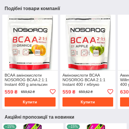
Подібні товари компанії
ВСАА амінокислоти
Амінокислоти ВСАА
Ами
NOSOROG BCAA 2:1:1
NOSOROG BCAA 2:1:1
Will
Instant 400 g апельсин
Instant 400 г яблуко
400 
559
559
630
₴
₴
659,62 ₴
659,62 ₴
Купити
Купити
Акційні пропозиції та новинки
–15%
–15%