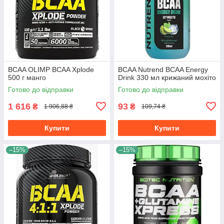
BCAA OLIMP BCAA Xplode
BCAA Nutrend BCAA Energy
500 г манго
Drink 330 мл крижаний мохіто
Готово до відправки
Готово до відправки
1 616
93
₴
₴
1 906,88 ₴
109,74 ₴
Купити
Купити
–15%
–15%