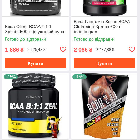
Всаа Глютамін Scitec BCAA
Бсаа Olimp BCAA 4:1:1
Glutamine Xpress 600 г
Xplode 500 г фруктовий пунш
bubble gum
Готово до відправки
Готово до відправки
1 886
2 066
₴
₴
2 225,48 ₴
2 437,88 ₴
Купити
Купити
–15%
–15%