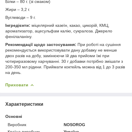
Білки – 80 г. (зі смаком)
Жири – 3,2 г.
Вуглеводи – 9 г.
Інгредієнти:
міцелярний казеїн, какао, цикорій, КМЦ,
ароматизатор, ацесульфам калію, сукралоза. Джерело
фенілаланіну.
Рекомендації щодо застосування:
При роботі на сушіння
рекомендується використовувати дану добавку не менше
двох разів на добу, замінюючи їй два прийоми їжі при
чотириразовому харчуванні. 30 г добавки потрібно змішати з
200-350 мл рідини. Приймати коктейль можна від 1 до 3 разів
на день.
Приховати
Характеристики
Основні
Виробник
NOSOROG
Країна виробник
Україна