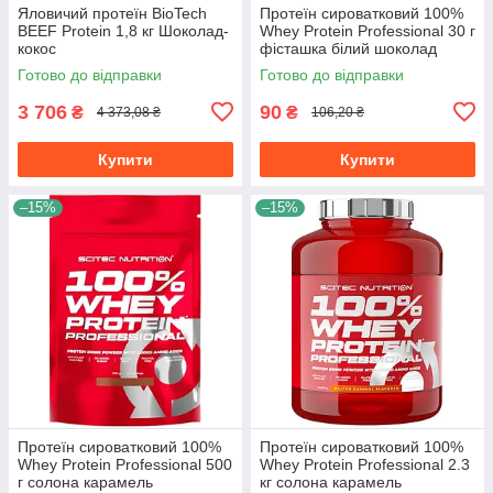
Яловичий протеїн BioTech
Протеїн сироватковий 100%
BEEF Protein 1,8 кг Шоколад-
Whey Protein Professional 30 г
кокос
фісташка білий шоколад
Готово до відправки
Готово до відправки
3 706
90
₴
₴
4 373,08 ₴
106,20 ₴
Купити
Купити
–15%
–15%
Протеїн сироватковий 100%
Протеїн сироватковий 100%
Whey Protein Professional 500
Whey Protein Professional 2.3
г солона карамель
кг солона карамель