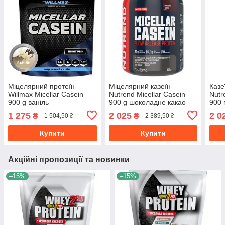
Міцелярний протеїн
Міцелярний казеїн
Казе
Willmax Micellar Casein
Nutrend Micellar Casein
Nutr
900 g ваніль
900 g шоколадне какао
900 
1 275
2 025
2 0
₴
₴
1 504,50 ₴
2 389,50 ₴
Купити
Купити
Акційні пропозиції та новинки
–15%
–15%