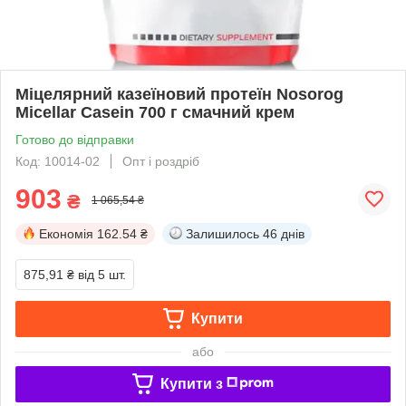
Міцелярний казеїновий протеїн Nosorog
Micellar Casein 700 г смачний крем
Готово до відправки
Код: 10014-02
Опт і роздріб
903
₴
1 065,54 ₴
Економія
162.54 ₴
Залишилось
46 днів
875,91 ₴
від 5 шт.
Купити
або
Купити з