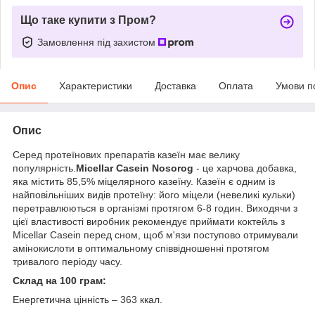
Що таке купити з Пром?
Замовлення під захистом
Опис
Характеристики
Доставка
Оплата
Умови п
Опис
Серед протеїнових препаратів казеїн має велику
популярність.
Micellar Casein Nosorog
- це харчова добавка,
яка містить 85,5% міцелярного казеїну. Казеїн є одним із
найповільніших видів протеїну: його міцели (невеликі кульки)
перетравлюються в організмі протягом 6-8 годин. Виходячи з
цієї властивості виробник рекомендує приймати коктейль з
Micellar Casein перед сном, щоб м'язи поступово отримували
амінокислоти в оптимальному співвідношенні протягом
тривалого періоду часу.
Склад на 100 грам:
Енергетична цінність – 363 ккал.