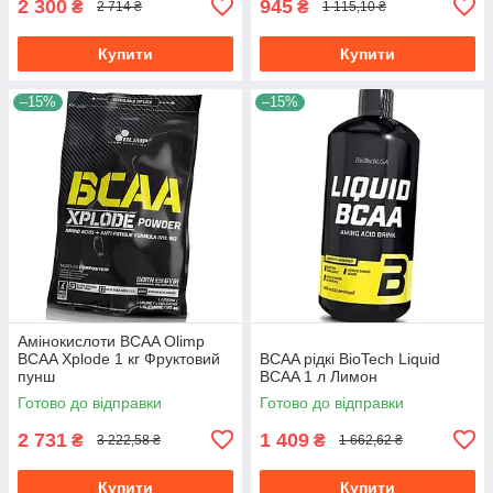
2 300
945
₴
₴
2 714 ₴
1 115,10 ₴
Купити
Купити
–15%
–15%
Амінокислоти BCAA Olimp
BCAA Xplode 1 кг Фруктовий
BCAA рідкі BioTech Liquid
пунш
BCAA 1 л Лимон
Готово до відправки
Готово до відправки
2 731
1 409
₴
₴
3 222,58 ₴
1 662,62 ₴
Купити
Купити