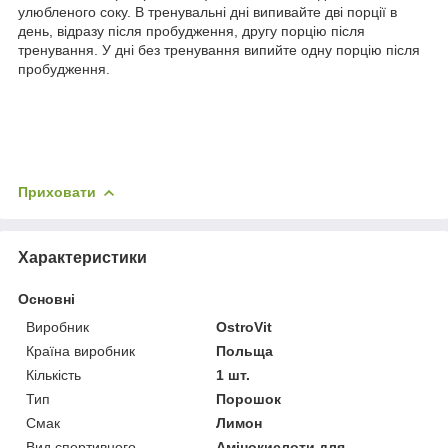
улюбленого соку. В тренувальні дні випивайте дві порції в
день, відразу після пробудження, другу порцію після
тренування. У дні без тренування випийте одну порцію після
пробудження.
Приховати
Характеристики
Основні
Виробник
OstroVit
Країна виробник
Польща
Кількість
1 шт.
Тип
Порошок
Смак
Лимон
Вид спортивного
Амінокислоти для