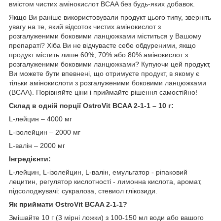
вмістом чистих амінокислот BCAA без будь-яких добавок.
Якщо Ви раніше використовували продукт цього типу, зверніть
увагу на те, який відсоток чистих амінокислот з
розгалуженими боковими ланцюжками міститься у Вашому
препараті? Хіба Ви не відчуваєте себе обдуреними, якщо
продукт містить лише 60%, 70% або 80% амінокислот з
розгалуженими боковими ланцюжками? Купуючи цей продукт,
Ви можете бути впевнені, що отримуєте продукт, в якому є
тільки амінокислоти з розгалуженими боковими ланцюжками
(BCAA). Порівняйте ціни і приймайте рішення самостійно!
Склад в одній порції OstroVit BCAA 2-1-1 – 10 г:
L-лейцин – 4000 мг
L-ізолейцин – 2000 мг
L-валін – 2000 мг
Інгредієнти:
L-лейцин, L-ізолейцин, L-валін, емульгатор - ріпаковий
лецитин, регулятор кислотності - лимонна кислота, аромат,
підсолоджувачі: сукралоза, стевиол глікозиди.
Як приймати OstroVit BCAA 2-1-1?
Змішайте 10 г (3 мірні ложки) з 100-150 мл води або вашого