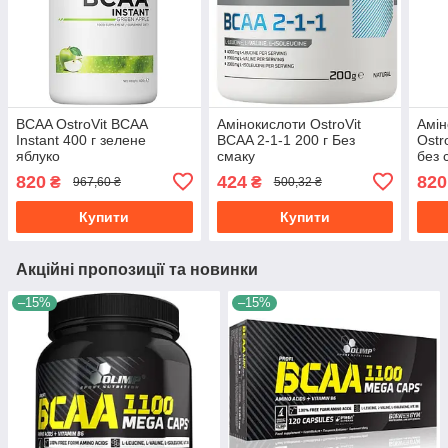
BCAA OstroVit BCAA
Амінокислоти OstroVit
Амін
Instant 400 г зелене
BCAA 2-1-1 200 г Без
Ostr
яблуко
смаку
без 
820
424
820
₴
₴
967,60 ₴
500,32 ₴
Купити
Купити
Акційні пропозиції та новинки
–15%
–15%