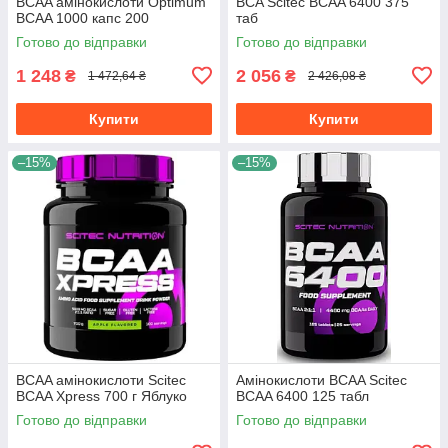
BCAA амінокислоти Optimum
BCA Scitec BCAA 6400 375
BCAA 1000 капс 200
таб
Готово до відправки
Готово до відправки
1 248
2 056
₴
₴
1 472,64 ₴
2 426,08 ₴
Купити
Купити
–15%
–15%
BCAA амінокислоти Scitec
Амінокислоти BCAA Scitec
BCAA Xpress 700 г Яблуко
BCAA 6400 125 табл
Готово до відправки
Готово до відправки