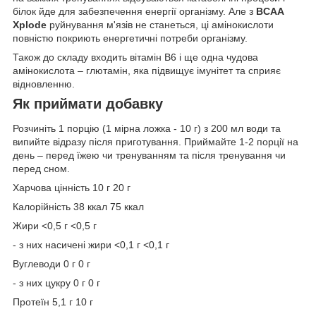
білок йде для забезпечення енергії організму. Але з
BCAA
Xplode
руйнування м'язів не станеться, ці амінокислоти
повністю покриють енергетичні потреби організму.
Також до складу входить вітамін B6 і ще одна чудова
амінокислота – глютамін, яка підвищує імунітет та сприяє
відновленню.
Як приймати добавку
Розчиніть 1 порцію (1 мірна ложка - 10 г) з 200 мл води та
випийте відразу після приготування. Приймайте 1-2 порції на
день – перед їжею чи тренуванням та після тренування чи
перед сном.
Харчова цінність 10 г 20 г
Калорійність 38 ккал 75 ккал
Жири <0,5 г <0,5 г
- з них насичені жири <0,1 г <0,1 г
Вуглеводи 0 г 0 г
- з них цукру 0 г 0 г
Протеїн 5,1 г 10 г