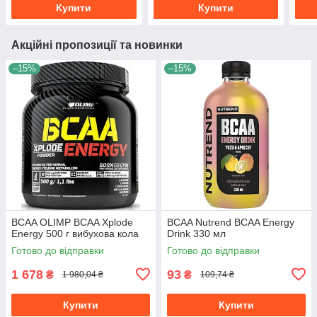
Купити
Купити
Акційні пропозиції та новинки
–15%
–15%
BCAA OLIMP BCAA Xplode
BCAA Nutrend BCAA Energy
Energy 500 г вибухова кола
Drink 330 мл
Готово до відправки
Готово до відправки
1 678
93
₴
₴
1 980,04 ₴
109,74 ₴
Купити
Купити