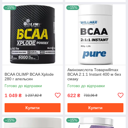
–15%
–15%
Амінокислота Товарwillmax
BCAA OLIMP BCAA Xplode
BCAA 2:1:1 Instant 400 м без
280 г апельсин
смаку
Готово до відправки
Готово до відправки
1 049
622
₴
₴
1 237,82 ₴
733,96 ₴
Купити
Купити
–15%
–15%