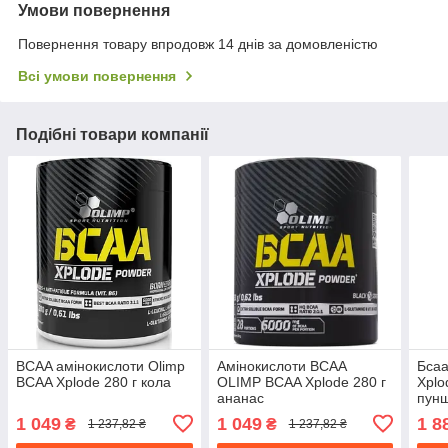
Умови повернення
Повернення товару впродовж 14 днів за домовленістю
Всі умови повернення
Подібні товари компанії
BCAA амінокислоти Olimp
Амінокислоти BCAA
Бсаа
BCAA Xplode 280 г кола
OLIMP BCAA Xplode 280 г
Xplo
ананас
пун
1 049
1 049
1 8
₴
₴
1 237,82 ₴
1 237,82 ₴