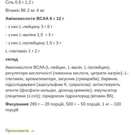
Сіль 0,6 г 1,2 г
Вітамін B6 2 мг 4 мг
Амінокислоти BCAA
6 г
12 г
- з них L-лейцину 3 г 6 г
- з них L-валіна 1,5 г 3 г
- з них L-ізолейцину 1,5 г 3 г
L-глютамін 1 г 2 г
склад
Амінокислоти BCAA (L-лейцин, L-валін, L-ізолейцин),
регулятори кислотності (лимонна кислота, цитрати натрію); L-
глютамін, ароматизатори, загусник (гуміарабік); барвник,
підсолоджувачі (ацесульфам К, сукралоза); антистежують
агенти (фосфати кальцію, діоксид кремнію); емульгатор
(лецитини (з сої)); піридоксин гідрохлорид (вітамін B6).
Фасування
280 г – 28 порцій, 500 г – 50 порцій, 1 кг – 100
порцій.
Приховати