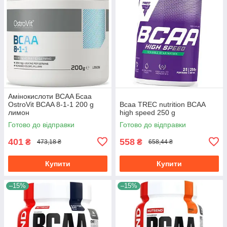
Амінокислоти BCAA Бсаа
OstroVit BCAA 8-1-1 200 g
Всаа TREC nutrition BCAA
лимон
high speed 250 g
Готово до відправки
Готово до відправки
401
558
₴
₴
473,18 ₴
658,44 ₴
Купити
Купити
–15%
–15%