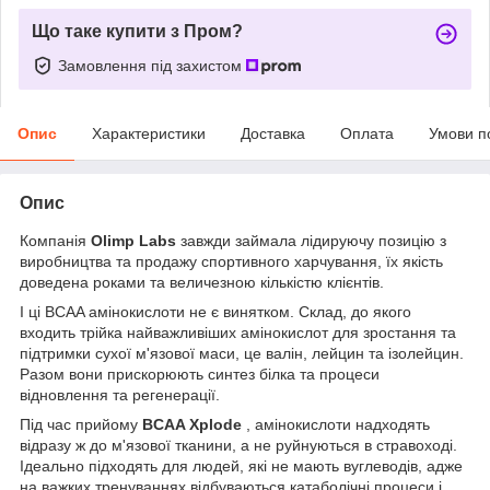
Що таке купити з Пром?
Замовлення під захистом
Опис
Характеристики
Доставка
Оплата
Умови п
Опис
Компанія
Olimp Labs
завжди займала лідируючу позицію з
виробництва та продажу спортивного харчування, їх якість
доведена роками та величезною кількістю клієнтів.
І ці BCAA амінокислоти не є винятком. Склад, до якого
входить трійка найважливіших амінокислот для зростання та
підтримки сухої м'язової маси, це валін, лейцин та ізолейцин.
Разом вони прискорюють синтез білка та процеси
відновлення та регенерації.
Під час прийому
BCAA Xplode
, амінокислоти надходять
відразу ж до м'язової тканини, а не руйнуються в стравоході.
Ідеально підходять для людей, які не мають вуглеводів, адже
на важких тренуваннях відбуваються катаболічні процеси і