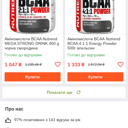
Амінокислоти BCAA Nutrend
Амінокислоти ВСАА Nutrend
MEGA STRONG DRINK 400 g
BCAA 4:1:1 Energy Powder
чорна смородина
500г апельсин
Готово до відправки
Готово до відправки
1 047
1 333
₴
₴
1 235,46 ₴
1 572,94 ₴
Купити
Купити
Показати ще
Про нас
97% позитивних з 141 відгука за рік