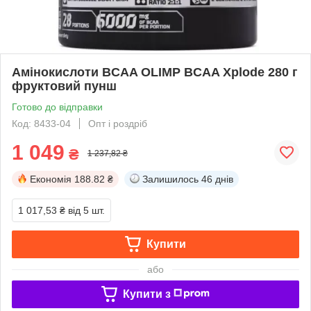
Амінокислоти BCAA OLIMP BCAA Xplode 280 г
фруктовий пунш
Готово до відправки
Код: 8433-04
Опт і роздріб
1 049
₴
1 237,82 ₴
Економія
188.82 ₴
Залишилось
46 днів
1 017,53 ₴
від 5 шт.
Купити
або
Купити з