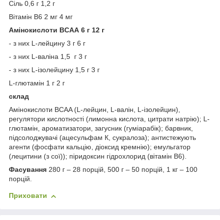
Сіль 0,6 г 1,2 г
Вітамін B6 2 мг 4 мг
Амінокислоти BCAA
6 г
12 г
- з них L-лейцину 3 г 6 г
- з них L-валіна 1,5 г 3 г
- з них L-ізолейцину 1,5 г 3 г
L-глютамін 1 г 2 г
склад
Амінокислоти BCAA (L-лейцин, L-валін, L-ізолейцин),
регулятори кислотності (лимонна кислота, цитрати натрію); L-
глютамін, ароматизатори, загусник (гуміарабік); барвник,
підсолоджувачі (ацесульфам К, сукралоза); антистежують
агенти (фосфати кальцію, діоксид кремнію); емульгатор
(лецитини (з сої)); піридоксин гідрохлорид (вітамін B6).
Фасування
280 г – 28 порцій, 500 г – 50 порцій, 1 кг – 100
порцій.
Приховати