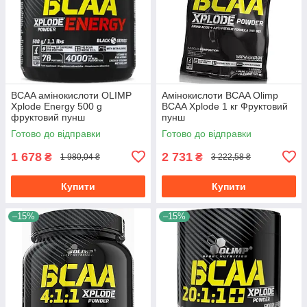
BCAA амінокислоти OLIMP
Амінокислоти BCAA Olimp
Xplode Energy 500 g
BCAA Xplode 1 кг Фруктовий
фруктовий пунш
пунш
Готово до відправки
Готово до відправки
1 678
2 731
₴
₴
1 980,04 ₴
3 222,58 ₴
Купити
Купити
–15%
–15%