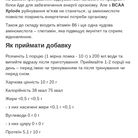
білок йде для забезпечення енергії організму. Але з
BCAA
Xplode
руйнування м'язів не станеться, ці амінокислоти
повністю покриють енергетичні потреби організму.
Також до складу входить вітамін B6 і ще одна чудова
амінокислота – глютамін, яка підвищує імунітет та сприяє
відновленню.
Як приймати добавку
Розчиніть 1 порцію (1 мірна ложка - 10 г) з 200 мл води та
випийте відразу після приготування. Приймайте 1-2 порції на
день – перед їжею чи тренуванням та після тренування чи
перед сном.
Харчова цінність 10 г 20 г
Калорійність 38 ккал 75 ккал
Жири <0,5 г <0,5 г
- з них насичені жири <0,1 г <0,1 г
Вуглеводи 0 г 0 г
- з них цукру 0 г 0 г
Протеїн 5,1 г 10 г