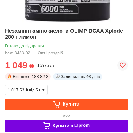
Незамінні амінокислоти OLIMP BCAA Xplode
280 г лимон
Готово до відправки
Код: 8433-02
Опт і роздріб
1 049
₴
1 237,82 ₴
Економія
188.82 ₴
Залишилось
46 днів
1 017,53 ₴
від 5 шт.
Купити
або
Купити з