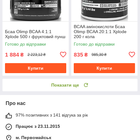
BCAA амінокислоти Бсаа
Бсаа Olimp BCAA 4:1:1
Olimp BCAA 20:1:1 Xplode
Xplode 500 г фруктовий пунш
200 г кола
Готово до відправки
Готово до відправки
1 884
835
₴
₴
2 223,12 ₴
985,30 ₴
Купити
Купити
Показати ще
Про нас
97% позитивних з 141 відгука за рік
Працює з 23.11.2015
м. Первомайськ