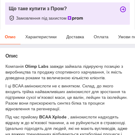
Що таке купити з Пром?
Замовлення під захистом
Опис
Характеристики
Доставка
Оплата
Умови п
Опис
Компанія
Olimp Labs
завжди займала лідируючу позицію з
виробництва та продажу спортивного харчування, їх якість
доведена роками та величезною кількістю клієнтів.
І ці BCAA амінокислоти не є винятком. Склад, до якого
входить трійка найважливіших амінокислот для зростання та
підтримки сухої м'язової маси, це валін, лейцин та ізолейцин.
Разом вони прискорюють синтез білка та процеси
відновлення та регенерації.
Під час прийому
BCAA Xplode
, амінокислоти надходять
відразу ж до м'язової тканини, а не руйнуються в стравоході.
Ідеально підходять для людей, які не мають вуглеводів, адже
на важких тренуваннях відбуваються катаболічні процеси і