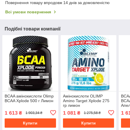
Повернення товару впродовж 14 днів за домовленістю
Всі умови повернення
Подібні товари компанії
BCAA амінокислоти Olimp
Амінокислоти OLIMP
BCAA
BCAA Xplode 500 г Лимон
Amino Target Xplode 275
BCAA
гр лимон
Апе
1 613
1 081
1 6
₴
₴
1 903,34 ₴
1 275,58 ₴
Купити
Купити