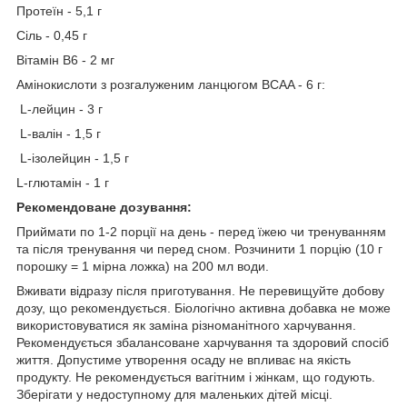
Протеїн - 5,1 г
Сіль - 0,45 г
Вітамін B6 - 2 мг
Амінокислоти з розгалуженим ланцюгом BCAA - 6 г:
L-лейцин - 3 г
L-валін - 1,5 г
L-ізолейцин - 1,5 г
L-глютамін - 1 г
Рекомендоване дозування:
Приймати по 1-2 порції на день - перед їжею чи тренуванням
та після тренування чи перед сном. Розчинити 1 порцію (10 г
порошку = 1 мірна ложка) на 200 мл води.
Вживати відразу після приготування. Не перевищуйте добову
дозу, що рекомендується. Біологічно активна добавка не може
використовуватися як заміна різноманітного харчування.
Рекомендується збалансоване харчування та здоровий спосіб
життя. Допустиме утворення осаду не впливає на якість
продукту. Не рекомендується вагітним і жінкам, що годують.
Зберігати у недоступному для маленьких дітей місці.