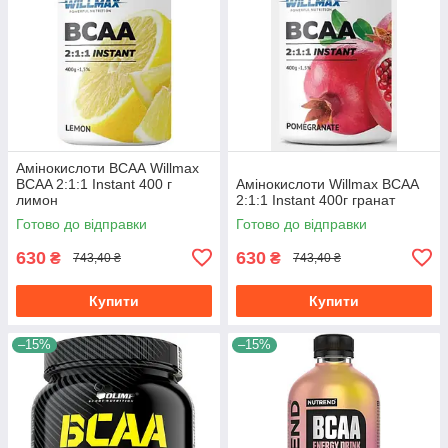
Амінокислоти ВСАА Willmax
BCAA 2:1:1 Instant 400 г
Амінокислоти Willmax BCAA
лимон
2:1:1 Instant 400г гранат
Готово до відправки
Готово до відправки
630
630
₴
₴
743,40 ₴
743,40 ₴
Купити
Купити
–15%
–15%