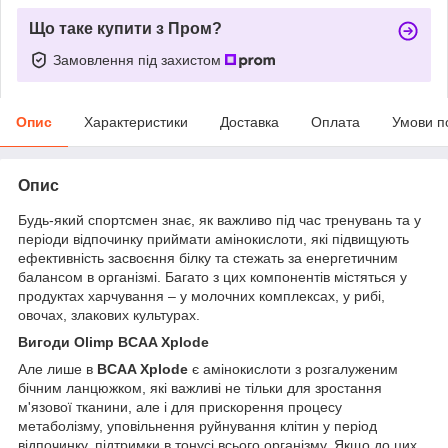
Що таке купити з Пром?
Замовлення під захистом
Опис
Характеристики
Доставка
Оплата
Умови п
Опис
Будь-який спортсмен знає, як важливо під час тренувань та у
періоди відпочинку приймати амінокислоти, які підвищують
ефективність засвоєння білку та стежать за енергетичним
балансом в організмі. Багато з цих компонентів містяться у
продуктах харчування – у молочних комплексах, у рибі,
овочах, злакових культурах.
Вигоди Olimp BCAA Xplode
Але лише в
BCAA Xplode
є амінокислоти з розгалуженим
бічним ланцюжком, які важливі не тільки для зростання
м'язової тканини, але і для прискорення процесу
метаболізму, уповільнення руйнування клітин у період
відпочинку, підтримки в тонусі всього організму. Якщо до цих