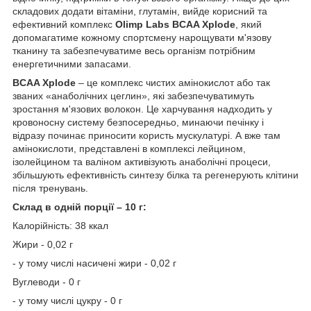
складових додати вітаміни, глутамін, вийде корисний та
ефективний комплекс
Olimp Labs BCAA Xplode
, який
допомагатиме кожному спортсмену нарощувати м'язову
тканину та забезпечуватиме весь організм потрібним
енергетичними запасами.
BCAA Xplode
– це комплекс чистих амінокислот або так
званих «анаболічних цеглин», які забезпечуватимуть
зростання м'язових волокон. Це харчування надходить у
кровоносну систему безпосередньо, минаючи печінку і
відразу починає приносити користь мускулатурі. А вже там
амінокислоти, представлені в комплексі лейцином,
ізолейцином та валіном активізують анаболічні процеси,
збільшують ефективність синтезу білка та регенерують клітини
після тренувань.
Склад в одній порції – 10 г:
Калорійність: 38 ккал
Жири - 0,02 г
- у тому числі насичені жири - 0,02 г
Вуглеводи - 0 г
- у тому числі цукру - 0 г