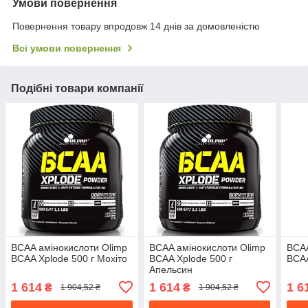
Умови повернення
Повернення товару впродовж 14 днів за домовленістю
Всі умови повернення
Подібні товари компанії
BCAA амінокислоти Olimp
BCAA амінокислоти Olimp
BCAA
BCAA Xplode 500 г Мохіто
BCAA Xplode 500 г
BCAA
Апельсин
1 614
1 614
1 6
₴
₴
1 904,52 ₴
1 904,52 ₴