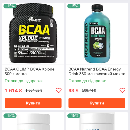
–15%
–15%
BCAA OLIMP BCAA Xplode
BCAA Nutrend BCAA Energy
500 г манго
Drink 330 мл крижаний мохіто
Готово до відправки
Готово до відправки
1 614
93
₴
₴
1 904,52 ₴
109,74 ₴
Купити
Купити
–15%
–15%