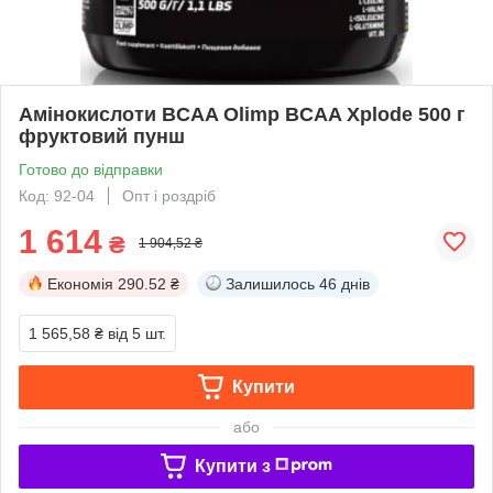
Амінокислоти BCAA Olimp BCAA Xplode 500 г
фруктовий пунш
Готово до відправки
Код: 92-04
Опт і роздріб
1 614
₴
1 904,52 ₴
Економія
290.52 ₴
Залишилось
46 днів
1 565,58 ₴
від 5 шт.
Купити
або
Купити з