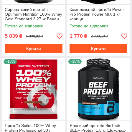
Сироватковий протеїн
Комплексний протеїн Power
Optimum Nutrition 100% Whey
Pro Protein Power MIX 1 кг
Gold Standard 2.27 кг Банан
кориця
Готово до відправки
Готово до відправки
5 839
1 770
₴
₴
6 890,02 ₴
2 088,60 ₴
Купити
Купити
–15%
–15%
Протеїн Scitec 100% Whey
Яловичий протеїн BioTech
Protein Professional 30 г
BEEF Protein 1,8 кг Шоколад-