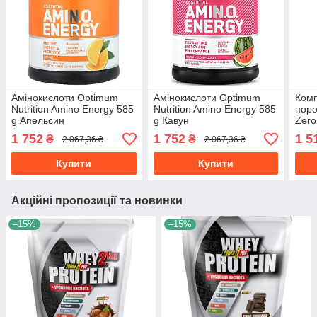
Амінокислоти Optimum
Амінокислоти Optimum
Комп
Nutrition Amino Energy 585
Nutrition Amino Energy 585
поро
g Апельсин
g Кавун
Zero
1 752
1 752
1 5
₴
₴
2 067,36 ₴
2 067,36 ₴
Купити
Купити
Акційні пропозиції та новинки
–15%
–15%