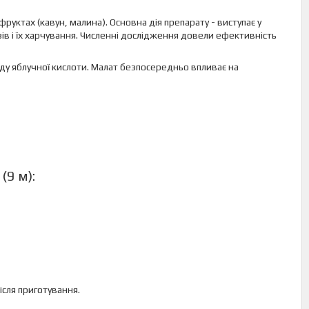
руктах (кавун, малина). Основна дія препарату - виступає у
в і їх харчування. Численні дослідження довели ефективність
аду яблучної кислоти. Малат безпосередньо впливає на
(9 м):
ісля приготування.