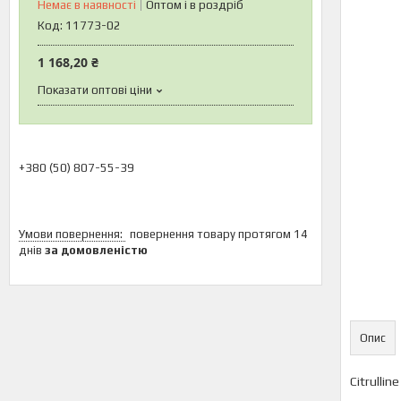
Немає в наявності
Оптом і в роздріб
Код:
11773-02
1 168,20 ₴
Показати оптові ціни
+380 (50) 807-55-39
повернення товару протягом 14
днів
за домовленістю
Опис
Сitrullin