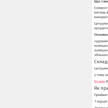
Що так
Елемент,
вигляді 
використ
Цитрулін
продукти
Основна 
чудовий 
поліпшен
поліпшен
збільшен
Склад 
Цитрулін 
у тому чи
Вітамін
В
Як пр
Приймати
1 порція
Дієтична