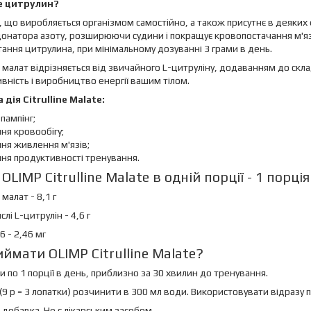
е цитрулин?
 що виробляється організмом самостійно, а також присутнє в деяких ф
донатора азоту, розширюючи судини і покращує кровопостачання м'язі
ання цитрулина, при мінімальному дозуванні 3 грами в день.
 малат відрізняється від звичайного L-цитруліну, додаванням до скл
вність і виробництво енергії вашим тілом.
дія Сitrulline Malate:
пампінг;
ня кровообігу;
ня живлення м'язів;
ня продуктивності тренування.
OLIMP Citrulline Malate в одній порції - 1 порція 
малат - 8,1 г
слі L-цитрулін - 4,6 г
6 - 2,46 мг
иймати OLIMP Citrulline Malate?
 по 1 порції в день, приблизно за 30 хвилин до тренування.
 (9 р = 3 лопатки) розчинити в 300 мл води. Використовувати відразу п
 добавка. Не є лікарським засобом