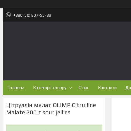
+380 (50) 807-55-39
Головна
Категорії товару
О нас
Контакти
До
Цітруллін малат OLIMP Citrulline
Malate 200 г sour jellies