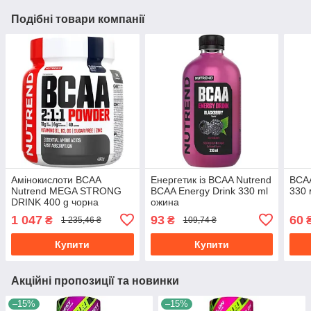
Подібні товари компанії
Амінокислоти BCAA
Енергетик із BCAA Nutrend
BСАА
Nutrend MEGA STRONG
BCAA Energy Drink 330 ml
330 
DRINK 400 g чорна
ожина
смородина
1 047
93
60
₴
₴
1 235,46 ₴
109,74 ₴
Купити
Купити
Акційні пропозиції та новинки
–15%
–15%