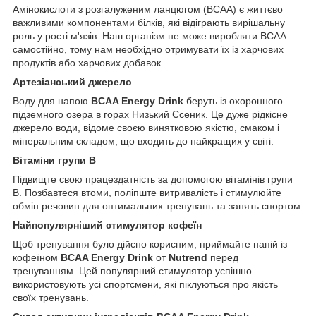
Амінокислоти з розгалуженим ланцюгом (BCAA) є життєво
важливими компонентами білків, які відіграють вирішальну
роль у рості м'язів. Наш організм не може виробляти BCAA
самостійно, тому нам необхідно отримувати їх із харчових
продуктів або харчових добавок.
Артезіанський джерело
Воду для напою
BCAA Energy Drink
беруть із охоронного
підземного озера в горах Низький Єсеник. Це дуже рідкісне
джерело води, відоме своєю винятковою якістю, смаком і
мінеральним складом, що входить до найкращих у світі.
Вітаміни групи B
Підвищте свою працездатність за допомогою вітамінів групи
B. Позбавтеся втоми, поліпште витривалість і стимулюйте
обмін речовин для оптимальних тренувань та занять спортом.
Найпопулярніший стимулятор кофеїн
Щоб тренування було дійсно корисним, приймайте напій із
кофеїном
BCAA Energy Drink
от
Nutrend
перед
тренуванням. Цей популярний стимулятор успішно
використовують усі спортсмени, які піклуються про якість
своїх тренувань.