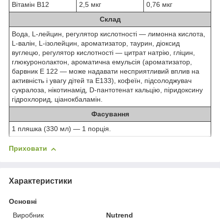
Вітамін B12
2,5 мкг
0,76 мкг
Склад
Вода, L-лейцин, регулятор кислотності — лимонна кислота,
L-валін, L-ізолейцин, ароматизатор, таурин, діоксид
вуглецю, регулятор кислотності — цитрат натрію, гліцин,
глюкуронолактон, ароматична емульсія (ароматизатор,
барвник Е 122 — може надавати несприятливий вплив на
активність і увагу дітей та Е133), кофеїн, підсолоджувач
сукралоза, нікотинамід, D-пантотенат кальцію, піридоксину
гідрохлорид, ціанокбаламін.
Фасування
1 пляшка (330 мл) — 1 порція.
Приховати
Характеристики
Основні
Виробник
Nutrend