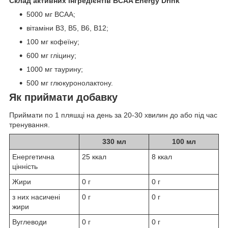
Склад активних інгредієнтів BCAA Energy Drink
5000 мг BCAA;
вітаміни В3, В5, В6, В12;
100 мг кофеїну;
600 мг гліцину;
1000 мг таурину;
500 мг глюкуронолактону.
Як приймати добавку
Приймати по 1 пляшці на день за 20-30 хвилин до або під час
тренування.
330 мл
100 мл
Енергетична
25 ккал
8 ккал
цінність
Жири
0 г
0 г
з них насичені
0 г
0 г
жири
Вуглеводи
0 г
0 г