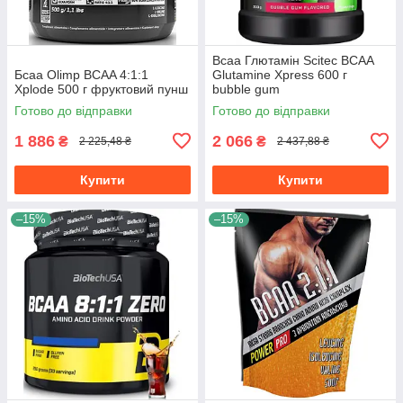
Всаа Глютамін Scitec BCAA
Бсаа Olimp BCAA 4:1:1
Glutamine Xpress 600 г
Xplode 500 г фруктовий пунш
bubble gum
Готово до відправки
Готово до відправки
1 886
2 066
₴
₴
2 225,48 ₴
2 437,88 ₴
Купити
Купити
–15%
–15%