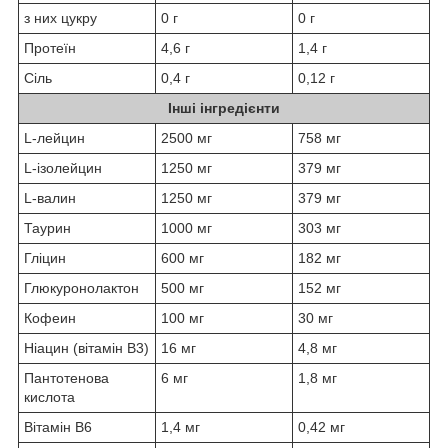
з них цукру
0 г
0 г
Протеїн
4,6 г
1,4 г
Сіль
0,4 г
0,12 г
Інші інгредієнти
L-лейцин
2500 мг
758 мг
L-ізолейцин
1250 мг
379 мг
L-валин
1250 мг
379 мг
Таурин
1000 мг
303 мг
Гліцин
600 мг
182 мг
Глюкуронолактон
500 мг
152 мг
Кофеин
100 мг
30 мг
Ніацин (вітамін B3)
16 мг
4,8 мг
Пантотенова
6 мг
1,8 мг
кислота
Вітамін B6
1,4 мг
0,42 мг