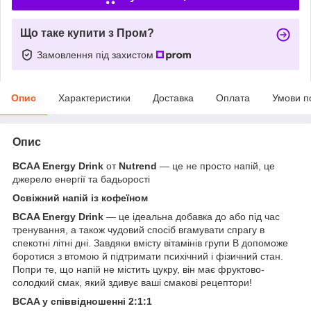
Що таке купити з Пром?
Замовлення під захистом
Опис
Характеристики
Доставка
Оплата
Умови п
Опис
BCAA Energy Drink
от
Nutrend
— це не просто напій, це
джерело енергії та бадьорості
Освіжний напій із кофеїном
BCAA Energy Drink
— це ідеальна добавка до або під час
тренування, а також чудовий спосіб вгамувати спрагу в
спекотні літні дні. Завдяки вмісту вітамінів групи B допоможе
боротися з втомою й підтримати психічний і фізичний стан.
Попри те, що напій не містить цукру, він має фруктово-
солодкий смак, який здивує ваші смакові рецептори!
BCAA у співвідношенні 2:1:1