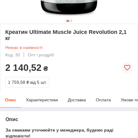
Креатин Ultimate Muscle Juice Revolution 2,1
кг
Немає в наявності
Код: 30
Опт і роздріб
2 140,52
₴
1 759,58 ₴
від 5 шт.
Опис
Характеристики
Доставка
Оплата
Умови п
Опис
За смаками уточнюйте у менеджера, будемо раді
відповісти!