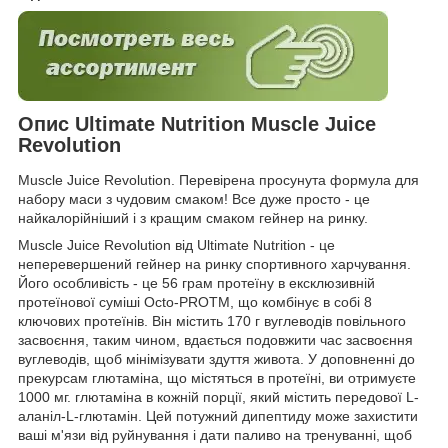
Опис Ultimate Nutrition Muscle Juice
Revolution
Muscle Juice Revolution. Перевірена просунута формула для
набору маси з чудовим смаком! Все дуже просто - це
найкалорійніший і з кращим смаком гейнер на ринку.
Muscle Juice Revolution від Ultimate Nutrition - це
неперевершений гейнер на ринку спортивного харчування.
Його особливість - це 56 грам протеїну в ексклюзивній
протеїнової суміші Octo-PROTM, що комбінує в собі 8
ключових протеїнів. Він містить 170 г вуглеводів повільного
засвоєння, таким чином, вдається подовжити час засвоєння
вуглеводів, щоб мінімізувати здуття живота. У доповненні до
прекурсам глютаміна, що містяться в протеїні, ви отримуєте
1000 мг. глютаміна в кожній порції, який містить передової L-
аланіл-L-глютамін. Цей потужний дипептиду може захистити
ваші м'язи від руйнування і дати паливо на тренуванні, щоб