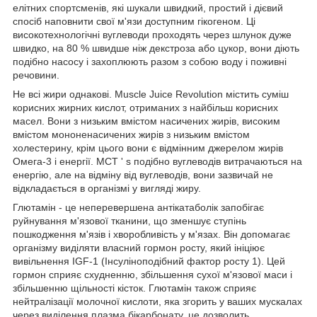
елітних спортсменів, які шукали швидкий, простий і дієвий
спосіб наповнити свої м'язи доступним гікогеном. Ці
високотехнологічні вуглеводи проходять через шлунок дуже
швидко, на 80 % швидше ніж декстроза або цукор, вони діють
подібно насосу і захоплюють разом з собою воду і поживні
речовини.
Не всі жири однакові. Muscle Juice Revolution містить суміш
корисних жирних кислот, отриманих з найбільш корисних
масел. Вони з низьким вмістом насичених жирів, високим
вмістом мононенасичених жирів з низьким вмістом
холестерину, крім цього вони є відмінним джерелом жирів
Омега-3 і енергії. MCT ' s подібно вуглеводів витрачаються на
енергію, але на відміну від вуглеводів, вони зазвичай не
відкладається в організмі у вигляді жиру.
Глютамін - це неперевершена антікатаболік запобігає
руйнування м'язової тканини, що зменшує ступінь
пошкодження м'язів і хворобливість у м'язах. Він допомагає
організму виділяти власний гормон росту, який ініціює
вивільнення IGF-1 (Інсуліноподібний фактор росту 1). Цей
гормон сприяє схудненню, збільшення сухої м'язової маси і
збільшенню щільності кісток. Глютамін також сприяє
нейтралізації молочної кислоти, яка згорить у ваших мускалах
через виділення плазма бікарбонату, це дозволить