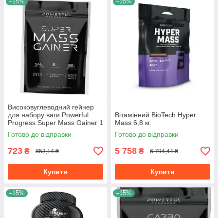
–15%
–15%
Високовуглеводний гейнер
для набору ваги Powerful
Вітамінний BioTech Hyper
Progress Super Mass Gainer 1
Mass 6,8 кг.
кг
Готово до відправки
Готово до відправки
723
5 758
₴
₴
853,14 ₴
6 794,44 ₴
Купити
Купити
–15%
–15%