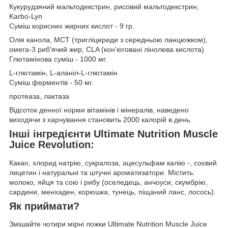
Кукурудзяний мальтодекстрин, рисовий мальтодекстрин,
Karbo-Lyn
Суміш корисних жирних кислот - 9 гр.
Олія канола, MCT (тригліцериди з середньою ланцюжком),
омега-3 риб'ячий жир, CLA (кон'юговані лінолева кислота)
Глютамінова суміш - 1000 мг.
L-глютамін, L-аланіл-L-глютамін
Суміш ферментів - 50 мг.
протеаза, лактаза
Відсоток денної норми вітамінів і мінералів, наведено
виходячи з харчування становить 2000 калорій в день.
Інші інгредієнти Ultimate Nutrition Muscle
Juice Revolution:
Какао, хлорид натрію, сукралоза, ацесульфам калію -, соєвий
лицетин і натуральні та штучні ароматизатори. Містить:
молоко, яйця та сою і рибу (оселедець, анчоуси, скумбрію,
сардини, менхаден, корюшка, тунець, піщаний ланс, лосось).
Як приймати?
Змішайте чотири мірні ложки Ultimate Nutrition Muscle Juice