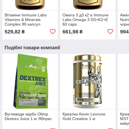
Вітаміни Immune Labs
Омега 3 д3 к2 е Immune
Амін
Vitamins & Minerals
Labs Omega 3 D3+K2+E
Nutr
Complex 90 капсул
60 caps
чор
529,82
661,98
994
₴
₴
Подібні товари компанії
Вуглеводи карбо Olimp
Креатин Kevin Levrone
Креа
Dextrex Juice 1 кг Яблуко
Gold Creatine 1 кг
MST 
кавун