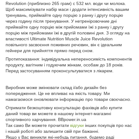
Revolution (приблизно 265 грам) c 532 мл. води чи молока.
Щоб максимізувати набір маси і додати інтенсивність вашим
тренувань, приймайте одну порцію з ранку і другу порцію
через годину після тренування. У нетреніровочние дні
приймайте одну порцію між прийомами їжі з ранку і другу
порцію між прийомами їжі в другій половині дня. З огляду на
властивості Ultimate Nutrition Muscle Juice Revolution
повільного засвоєння поживних речовин, він є ідеальним
гейнери для прийняття прямо перед сном.
Протипоказання: індивідуальна непереносимість компонентів
продукту, вагітним і годуючим жінкам, особам до 18 років.
Перед застосуванням проконсультуватися з лікарем.
Виробник може змінювати склад і/або дизайн без
попередження. Це не впливає на якість товару. Ми
намагаємося оновлювати інформацію про товари своєчасно.
Отримати безкоштовну консультацію фахівців або купити
даний товар ви можете в нашому інтернет-магазині
спортивного харчування. BBpower.in.ua
Так само Ви можете прочитати
відгуки
інших покупців про нас
і нашій роботі або залишити свій при бажанні.
Якщо у Вас виникли які-небудь питання, будемо раді