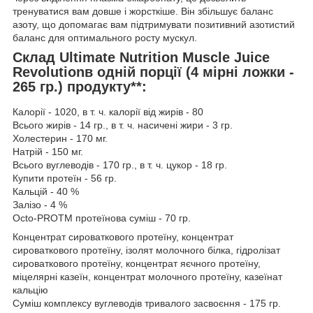
тренуватися вам довше і жорсткіше. Він збільшує баланс
азоту, що допомагає вам підтримувати позитивний азотистий
баланс для оптимального росту мускул.
Склад Ultimate Nutrition Muscle Juice
Revolutionв одній порції (4 мірні ложки -
265 гр.) продукту**:
Калорії - 1020, в т. ч. калорії від жирів - 80
Всього жирів - 14 гр., в т. ч. насичені жири - 3 гр.
Холестерин - 170 мг.
Натрій - 150 мг.
Всього вуглеводів - 170 гр., в т. ч. цукор - 18 гр.
Купити протеїн - 56 гр.
Кальцій - 40 %
Залізо - 4 %
Octo-PROTM протеїнова суміш - 70 гр.
Концентрат сироваткового протеїну, концентрат
сироваткового протеїну, ізолят молочного білка, гідролізат
сироваткового протеїну, концентрат яєчного протеїну,
міцелярні казеїн, концентрат молочного протеїну, казеїнат
кальцію
Суміш комплексу вуглеводів тривалого засвоєння - 175 гр.