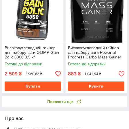
Високовуглеводний гейнер
Високовуглеводний гейнер
для набору ваги OLIMP Gain
для набору ваги Powerful
Bolic 6000 3,5 кг
Progress Carbo Mass Gainer
2 кг банан
Готово до відправки
Готово до відправки
2 509
883
₴
₴
2 960,62 ₴
1 041,94 ₴
Купити
Купити
Показати ще
Про нас