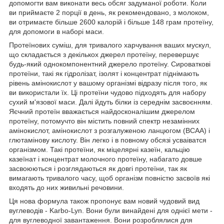
допомогти вам виконати весь обсяг задуманої роботи. Коли
ви приймаєте 2 порції в день, як рекомендовано, з молоком,
ви отримаєте більше 2600 калорій і більше 148 грам протеїну,
для допомоги в наборі маси.
Протеїнових суміш, для тривалого харчування ваших мускул,
що складається з декількох джерел протеїну, перевершує
будь-який однокомпонентний джерело протеїну. Сироваткові
протеїни, такі як гідролізат, ізолят і концентрат піднімають
рівень амінокислот у вашому організмі відразу після того, як
ви використали їх. Ці протеїни чудово підходять для набору
сухий м'язової маси. Далі йдуть білки із середнім засвоєнням.
Яєчний протеїн вважається найдосконалішим джерелом
протеїну, потомучто він містить повний спектр незамінних
амінокислот, амінокислот з розгалуженою ланцюгом (BCAA) і
глютамінову кислоту. Він легко і в повному обсязі усваіватся
організмом. Такі протеїни, як міцелярні казеїн, кальцію
казеїнат і концентрат молочного протеїну, набагато довше
засвоюються і розглядаються як довгі протеїни, так як
вимагають тривалого часу, щоб організм повністю засвоїв які
входять до них живильні речовини.
Ця нова формула також пропонує вам новий чудовий вид
вуглеводів - Karbo-Lyn. Вони були винайдені для однієї мети -
для вуглеводної завантаження. Вони розроблялися для