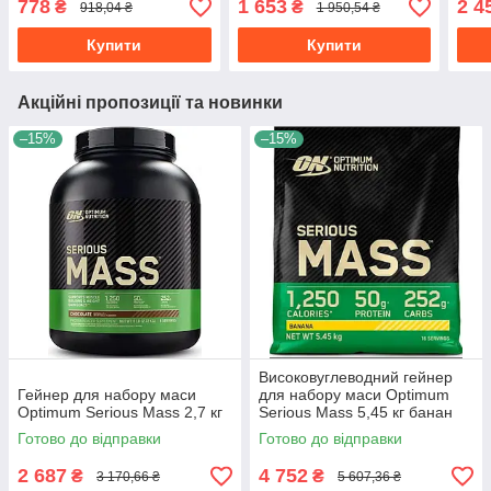
778
1 653
2 4
₴
₴
918,04 ₴
1 950,54 ₴
Купити
Купити
Акційні пропозиції та новинки
–15%
–15%
Високовуглеводний гейнер
Гейнер для набору маси
для набору маси Optimum
Optimum Serious Mass 2,7 кг
Serious Mass 5,45 кг банан
Готово до відправки
Готово до відправки
2 687
4 752
₴
₴
3 170,66 ₴
5 607,36 ₴