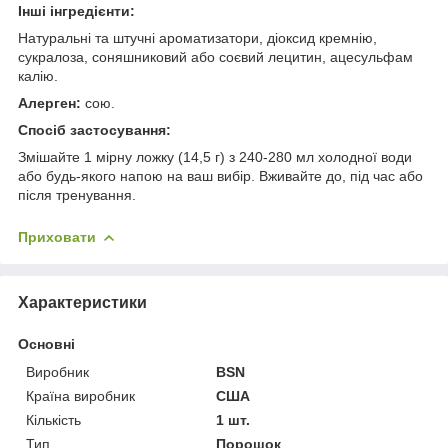
Інші
інгредієнти:
Натуральні та штучні ароматизатори, діоксид кремнію,
сукралоза, соняшниковий або соєвий лецитин, ацесульфам
калію.
Алерген:
сою.
Спосіб застосування:
Змішайте 1 мірну ложку (14,5 г) з 240-280 мл холодної води
або будь-якого напою на ваш вибір. Вживайте до, під час або
після тренування.
Приховати
Характеристики
Основні
Виробник
BSN
Країна виробник
США
Кількість
1 шт.
Тип
Порошок