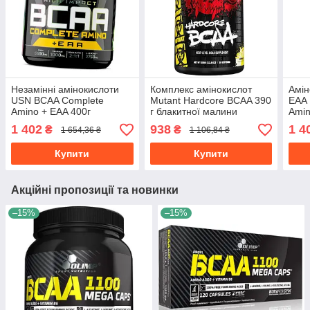
Незамінні амінокислоти
Комплекс амінокислот
Амін
USN BCAA Complete
Mutant Hardcore BCAA 390
ЕАА
Amino + EAA 400г
г блакитної малини
Amin
блак
1 402
938
1 4
₴
₴
1 654,36 ₴
1 106,84 ₴
Купити
Купити
Акційні пропозиції та новинки
–15%
–15%