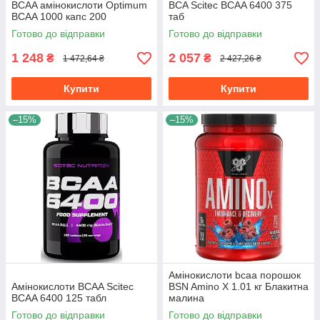
BCAA амінокислоти Optimum
BCA Scitec BCAA 6400 375
BCAA 1000 капс 200
таб
Готово до відправки
Готово до відправки
1 248
2 057
₴
₴
1 472,64 ₴
2 427,26 ₴
Купити
Купити
–15%
–15%
Амінокислоти bcaa порошок
Амінокислоти BCAA Scitec
BSN Amino X 1.01 кг Блакитна
BCAA 6400 125 табл
малина
Готово до відправки
Готово до відправки