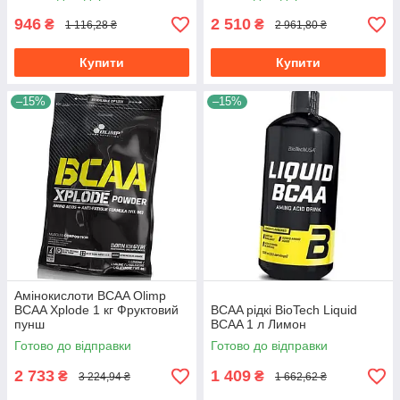
946
2 510
₴
₴
1 116,28 ₴
2 961,80 ₴
Купити
Купити
–15%
–15%
Амінокислоти BCAA Olimp
BCAA Xplode 1 кг Фруктовий
BCAA рідкі BioTech Liquid
пунш
BCAA 1 л Лимон
Готово до відправки
Готово до відправки
2 733
1 409
₴
₴
3 224,94 ₴
1 662,62 ₴