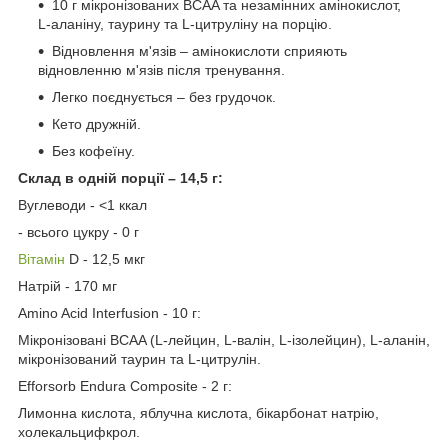
10 г мікронізованих BCAA та незамінних амінокислот,
L-аланіну, таурину та L-цитруліну на порцію.
Відновлення м'язів – амінокислоти сприяють
відновленню м'язів після тренування.
Легко поєднується – без грудочок.
Кето дружній.
Без кофеїну.
Склад в одній порції – 14,5 г:
Вуглеводи - <1 ккал
- всього цукру - 0 г
Вітамін
D - 12,5 мкг
Натрій - 170 мг
Amino Acid Interfusion - 10 г:
Мікронізовані BCAA (L-лейцин, L-валін, L-ізолейцин), L-аланін,
мікронізований таурин та L-цитрулін.
Efforsorb Endura Composite - 2 г:
Лимонна кислота, яблучна кислота, бікарбонат натрію,
холекальцифкрол.