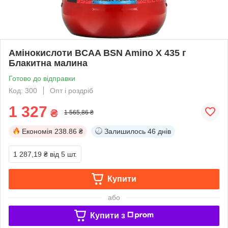
Амінокислоти BCAA BSN Amino X 435 г
Блакитна малина
Готово до відправки
Код: 300
Опт і роздріб
1 327
₴
1 565,86 ₴
Економія
238.86 ₴
Залишилось
46 днів
1 287,19 ₴
від 5 шт.
Купити
або
Купити з