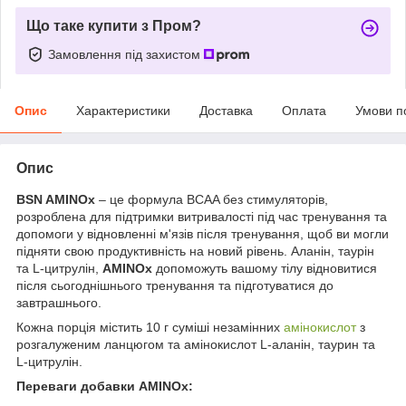
Що таке купити з Пром?
Замовлення під захистом
Опис
Характеристики
Доставка
Оплата
Умови п
Опис
BSN AMINOx
– це формула BCAA без стимуляторів,
розроблена для підтримки витривалості під час тренування та
допомоги у відновленні м'язів після тренування, щоб ви могли
підняти свою продуктивність на новий рівень. Аланін, таурін
та L-цитрулін,
AMINOx
допоможуть вашому тілу відновитися
після сьогоднішнього тренування та підготуватися до
завтрашнього.
Кожна порція містить 10 г суміші незамінних
амінокислот
з
розгалуженим ланцюгом та амінокислот L-аланін, таурин та
L-цитрулін.
Переваги добавки AMINOx: