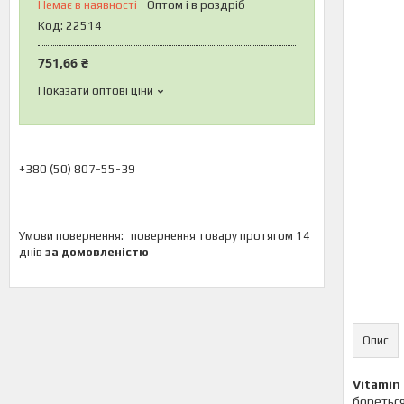
Немає в наявності
Оптом і в роздріб
Код:
22514
751,66 ₴
Показати оптові ціни
+380 (50) 807-55-39
повернення товару протягом 14
днів
за домовленістю
Опис
Vitamin 
бореться