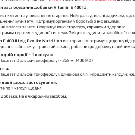
и застосування добавки Vitamin E 400 IU:
ист клітин та уповільнення старіння. Нейтралізує вільні радикали, що
цнення імунітету. Підтримує організм у боротьбі з інфекціями.
не волосся та нігті. Покращує їхню структуру, сприяючи здоров'ю.
тримка серцево-судинної системи. Зміцнює судини та запобігає їх 
n E 400 IU
від
Evolite Nutrition
ваш організм отримує щоденну підтри
ування забезпечує тривалий захист, роблячи цю добавку надійним ви
одній порції – 1 капсула:
Е (ацетат D альфа-токоферолу) - 268 мг (400 МО)
єнти:
Е (ацетат D альфа-токоферолу), оливкова олія; інгредієнти капсули: ж
дації щодо застосування:
е по 1 капсулі щодня.
 добавка. Не є лікарським засобом.