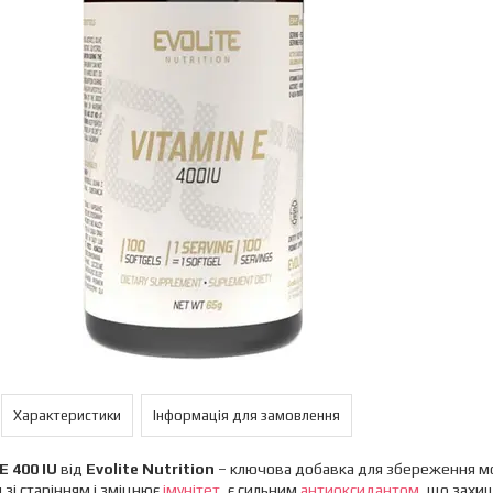
Характеристики
Інформація для замовлення
E 400 IU
від
Evolite Nutrition
– ключова добавка для збереження мо
 зі старінням і зміцнює
імунітет
, є сильним
антиоксидантом
, що захищ