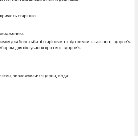
 сприяють старінню.
пошкодженню.
мку для боротьби зі старінням та підтримки загального здоров'я.
бором для піклування про своє здоров'я.
елатин, зволожувач: гліцерин, вода.