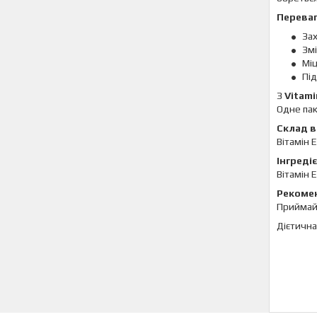
Переваг
Зах
Змі
Міц
Під
З
Vitami
Одне пак
Склад в 
Вітамін 
Інгреді
Вітамін 
Рекомен
Приймайт
Дієтична