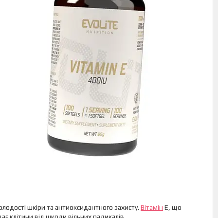
лодості шкіри та антиоксидантного захисту.
Вітамін
E, що
ає клітини від шкоди вільних радикалів.