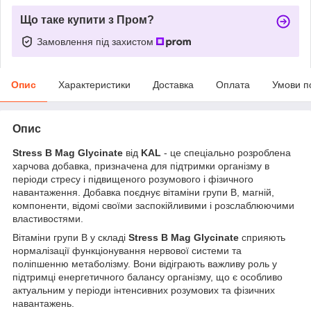
Що таке купити з Пром?
Замовлення під захистом
Опис
Характеристики
Доставка
Оплата
Умови п
Опис
Stress B Mag Glycinate
від
KAL
- це спеціально розроблена
харчова добавка, призначена для підтримки організму в
періоди стресу і підвищеного розумового і фізичного
навантаження. Добавка поєднує вітаміни групи B, магній,
компоненти, відомі своїми заспокійливими і розслаблюючими
властивостями.
Вітаміни групи B у складі
Stress B Mag Glycinate
сприяють
нормалізації функціонування нервової системи та
поліпшенню метаболізму. Вони відіграють важливу роль у
підтримці енергетичного балансу організму, що є особливо
актуальним у періоди інтенсивних розумових та фізичних
навантажень.