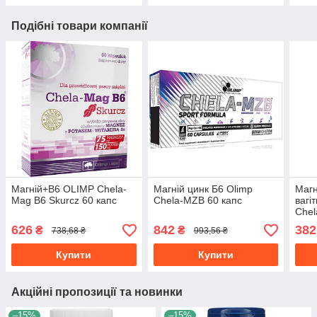
Подібні товари компанії
Магній+В6 OLIMP Chela-
Магній цинк Б6 Olimp
Магн
Mag B6 Skurcz 60 капс
Chela-MZB 60 капс
вагі
Che
капс
626
842
382
₴
₴
738,68 ₴
993,56 ₴
Купити
Купити
Акційні пропозиції та новинки
–15%
–15%