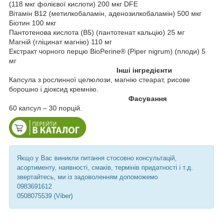
(118 мкг фолієвої кислоти) 200 мкг DFE
Вітамін B12 (метилкобаламін, аденозилкобаламін) 500 мкг
Біотин 100 мкг
Пантотенова кислота (B5) (пантотенат кальцію) 25 мг
Магній (гліцинат магнію) 110 мг
Екстракт чорного перцю BioPerine® (Piper nigrum) (плоди) 5
мг
Інші інгредієнти
Капсула з рослинної целюлози, магнію стеарат, рисове
борошно і діоксид кремнію.
Фасування
60 капсул – 30 порцій.
Якщо у Вас виникли питання стосовно консультацій,
асортименту, наявності, смаків, термінів придатності і т.д.
звертайтесь, ми із задоволенням допоможемо
0983691612
0508075539 (Viber)