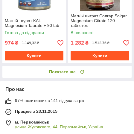
Магній цитрат Солгар Solgar
Магній таурат KAL
Magnesium Citrate 120
Magnesium Taurate + 90 tab
таблеток
Готово до відправки
В наявності
974
1 282
₴
₴
1 149,32 ₴
1 512,76 ₴
Купити
Купити
Показати ще
Про нас
97% позитивних з 141 відгука за рік
Працює з 23.11.2015
м. Первомайськ
улица Жуковского, 44, Первомайськ, Україна