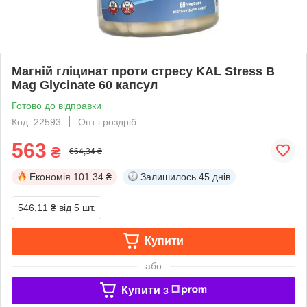
Магній гліцинат проти стресу KAL Stress B
Mag Glycinate 60 капсул
Готово до відправки
Код: 22593
Опт і роздріб
563
₴
664,34 ₴
Економія
101.34 ₴
Залишилось
45 днів
546,11 ₴
від 5 шт.
Купити
або
Купити з