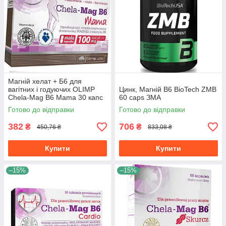
Магній хелат + Б6 для
вагітних і годуючих OLIMP
Цинк, Магній В6 BioTech ZMB
Chela-Mag B6 Mama 30 капс
60 caps ЗМА
Готово до відправки
Готово до відправки
382
706
₴
₴
450,76 ₴
833,08 ₴
Купити
Купити
–15%
–15%