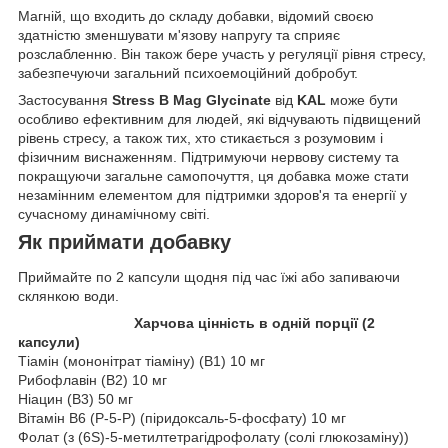
Магній, що входить до складу добавки, відомий своєю
здатністю зменшувати м'язову напругу та сприяє
розслабленню. Він також бере участь у регуляції рівня стресу,
забезпечуючи загальний психоемоційний добробут.
Застосування
Stress B Mag Glycinate
від
KAL
може бути
особливо ефективним для людей, які відчувають підвищений
рівень стресу, а також тих, хто стикається з розумовим і
фізичним виснаженням. Підтримуючи нервову систему та
покращуючи загальне самопочуття, ця добавка може стати
незамінним елементом для підтримки здоров'я та енергії у
сучасному динамічному світі.
Як приймати добавку
Приймайте по 2 капсули щодня під час їжі або запиваючи
склянкою води.
Харчова цінність в одній порції (2
капсули)
Тіамін (мононітрат тіаміну) (B1) 10 мг
Рибофлавін (В2) 10 мг
Ніацин (В3) 50 мг
Вітамін B6 (P-5-P) (піридоксаль-5-фосфату) 10 мг
Фолат (з (6S)-5-метилтетрагідрофолату (солі глюкозаміну))