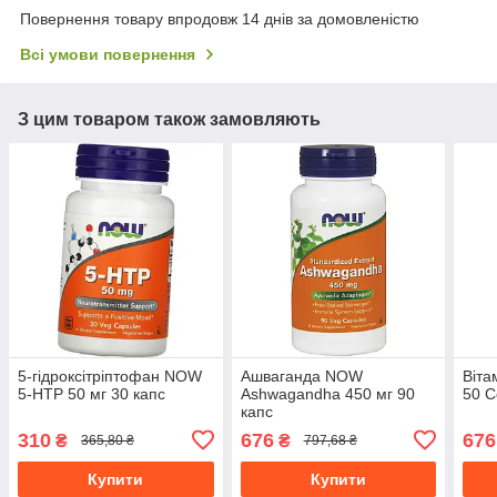
Повернення товару впродовж 14 днів за домовленістю
Всі умови повернення
З цим товаром також замовляють
5-гідроксітріптофан NOW
Ашваганда NOW
Віта
5-HTP 50 мг 30 капс
Ashwagandha 450 мг 90
50 C
капс
310
676
676
₴
₴
365,80 ₴
797,68 ₴
Купити
Купити