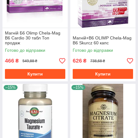
Магній Б6 Olimp Chela-Mag
B6 Cardio 30 табл Топ
Магній+В6 OLIMP Chela-Mag
продаж
B6 Skurcz 60 капс
Готово до відправки
Готово до відправки
466
626
₴
₴
549,88 ₴
738,68 ₴
Купити
Купити
–15%
–15%