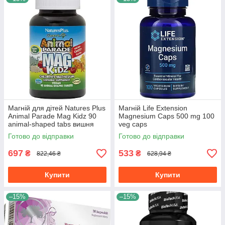
Магній для дітей Natures Plus
Магній Life Extension
Animal Parade Mag Kidz 90
Magnesium Caps 500 mg 100
animal-shaped tabs вишня
veg caps
Готово до відправки
Готово до відправки
697
533
₴
₴
822,46 ₴
628,94 ₴
Купити
Купити
–15%
–15%