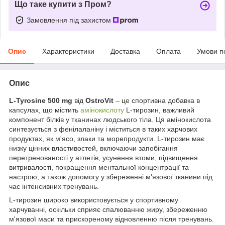
Що таке купити з Пром?
Замовлення під захистом
Опис
Характеристики
Доставка
Оплата
Умови п
Опис
L-Tyrosine 500 mg
від
OstroVit
– це спортивна добавка в
капсулах, що містить
амінокислоту
L-тирозин, важливий
компонент білків у тканинах людського тіла. Ця амінокислота
синтезується з фенілаланіну і міститься в таких харчових
продуктах, як м'ясо, злаки та морепродукти. L-тирозин має
низку цінних властивостей, включаючи запобігання
перетренованості у атлетів, усунення втоми, підвищення
витривалості, покращення ментальної концентрації та
настрою, а також допомогу у збереженні м'язової тканини під
час інтенсивних тренувань.
L-тирозин широко використовується у спортивному
харчуванні, оскільки сприяє спалюванню жиру, збереженню
м'язової маси та прискореному відновленню після тренувань.