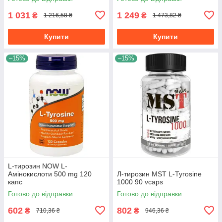
1 031
1 249
₴
₴
1 216,58 ₴
1 473,82 ₴
Купити
Купити
–15%
–15%
L-тирозин NOW L-
Амінокислоти 500 mg 120
Л-тирозин MST L-Tyrosine
капс
1000 90 vcaps
Готово до відправки
Готово до відправки
602
802
₴
₴
710,36 ₴
946,36 ₴