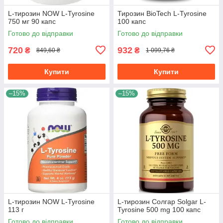
L-тирозин NOW L-Tyrosine
Тирозин BioTech L-Tyrosine
750 мг 90 капс
100 капс
Готово до відправки
Готово до відправки
720
932
₴
₴
849,60 ₴
1 099,76 ₴
Купити
Купити
–15%
–15%
L-тирозин NOW L-Tyrosine
L-тирозин Солгар Solgar L-
113 г
Tyrosine 500 mg 100 капс
Готово до відправки
Готово до відправки