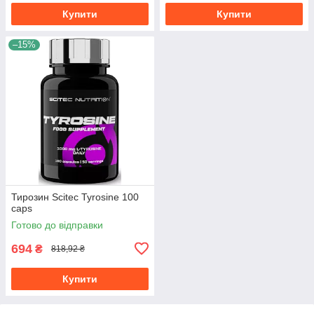
Купити
Купити
–15%
Тирозин Scitec Tyrosine 100
caps
Готово до відправки
694
₴
818,92 ₴
Купити