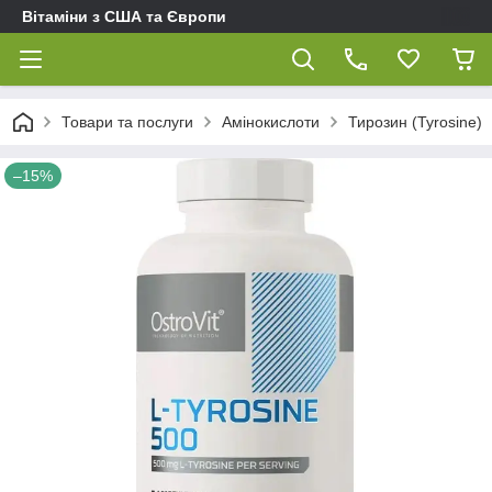
Вітаміни з США та Європи
Товари та послуги
Амінокислоти
Тирозин (Tyrosine)
–15%