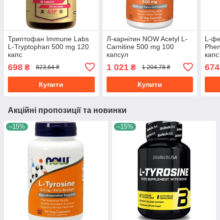
Триптофан Immune Labs
Л-карнітин NOW Acetyl L-
L-фе
L-Tryptophan 500 mg 120
Carnitine 500 mg 100
Phen
капс
капсул
капс
698
1 021
674
₴
₴
823,64 ₴
1 204,78 ₴
Купити
Купити
Акційні пропозиції та новинки
–15%
–15%