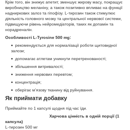
Крім того, він знижує апетит, зменшує жирову масу, покращує
виробництво меланіну, а також позитивно впливає на функції
надниркових залоз та гіпофізу. L-тирозин також стимулює
діяльність головного мозку та центральної нервової системи,
підвищуючи рівень нейромедіаторів, таких як допамін та
норадреналін.
Особливості L-Tyrosine 500 mg:
рекомендується для нормалізації роботи щитовидної
залози;
допомагає атлетам уникнути перетренованості;
збільшення витривалості;
зниження нервових перевтом;
концентрація;
оберігає м'язову тканину від руйнування.
Як приймати добавку
Приймайте по 1 капсулі щодня під час їди.
Харчова цінність в одній порції (1
капсула)
L-тирозин 500 мг