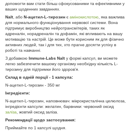
допомогти вам стати більш сфокусованими та ефективними у
ваших щоденних завданнях.
Nalt
, або
N-ацетил-L-тирозин
є
амінокислотою
, яка важлива
для нормального функціонування нервової системи. Вона
підтримує виробництво нейротрансмітерів, таких як
адреналін, норадреналін та дофамін, які впливають на вашу
мотивацію та настрій. Це може бути корисним як для фізично
активних людей, так і для тих, хто прагне досягти успіху в
роботі та навчанні.
З добавкою
Immune-Labs Nalt
у формі капсул, ви можете
легко забезпечити вашому організму необхідну кількість L-
тирозину для підтримки його здоров'я.
Склад в одній порції - 1 капсула:
N-ацетил-L-тирозин - 350 мг
Інгредієнти:
N-ацетил-L-тирозин, наповнювач: мікрокристалічна целюлоза,
інгредієнти капсули: желатин, барвники: червоний оксид
заліза
, жовтий оксид заліза.
Рекомендації щодо застосування:
Приймайте по 1 капсулі щодня.