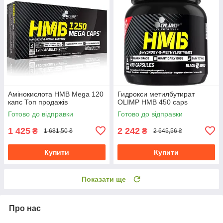
Амінокислота HMB Mega 120
Гидрокси метилбутират
капс Топ продажів
OLIMP HMB 450 caps
Готово до відправки
Готово до відправки
1 425
2 242
₴
₴
1 681,50 ₴
2 645,56 ₴
Купити
Купити
Показати ще
Про нас