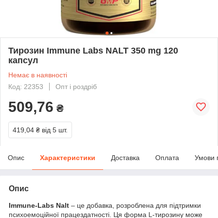
Тирозин Immune Labs NALT 350 mg 120
капсул
Немає в наявності
Код: 22353
Опт і роздріб
509,76
₴
419,04 ₴
від 5 шт.
Опис
Характеристики
Доставка
Оплата
Умови 
Опис
Immune-Labs Nalt
– це добавка, розроблена для підтримки
психоемоційної працездатності. Ця форма L-тирозину може