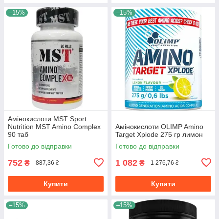
–15%
–15%
Амінокислоти MST Sport
Nutrition MST Amino Complex
Амінокислоти OLIMP Amino
90 таб
Target Xplode 275 гр лимон
Готово до відправки
Готово до відправки
752
1 082
₴
₴
887,36 ₴
1 276,76 ₴
Купити
Купити
–15%
–15%