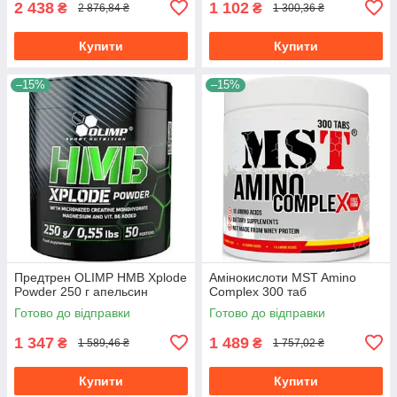
2 438
1 102
₴
₴
2 876,84 ₴
1 300,36 ₴
Купити
Купити
–15%
–15%
Предтрен OLIMP HMB Xplode
Амінокислоти MST Amino
Powder 250 г апельсин
Complex 300 таб
Готово до відправки
Готово до відправки
1 347
1 489
₴
₴
1 589,46 ₴
1 757,02 ₴
Купити
Купити