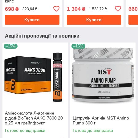
капс
698
1 304
660
₴
₴
823,64 ₴
1 538,72 ₴
Купити
Купити
Акційні пропозиції та новинки
–15%
–15%
Амінокислота Л-аргинин
рідкийBioTech AAKG 7800 20
Цитрулін Аргінін MST Amino
x 25 мл грейпфрукт
Pump 300 г
Готово до відправки
Готово до відправки