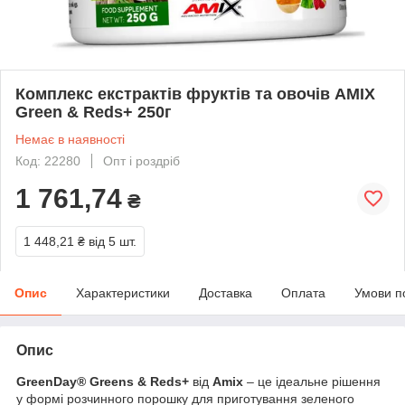
Комплекс екстрактів фруктів та овочів AMIX
Green & Reds+ 250г
Немає в наявності
Код: 22280
Опт і роздріб
1 761,74
₴
1 448,21 ₴
від 5 шт.
Опис
Характеристики
Доставка
Оплата
Умови п
Опис
GreenDay® Greens & Reds+
від
Amix
– це ідеальне рішення
у формі розчинного порошку для приготування зеленого