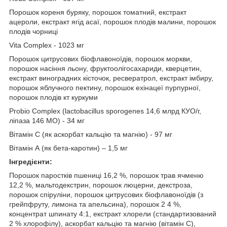
Порошок кореня буряку, порошок томатний, екстракт
ацероли, екстракт ягід асаї, порошок плодів малини, порошок
плодів чорниці
Vita Complex - 1023 мг
Порошок цитрусових біофлавоноїдів, порошок моркви,
порошок насіння льону, фруктоолігосахариди, кверцетин,
екстракт виноградних кісточок, ресвератрол, екстракт імбиру,
порошок яблучного пектину, порошок ехінацеї пурпурної,
порошок плодів кт куркуми
Probio Complex (lactobacillus sporogenes 14,6 млрд КУО/г,
ліпаза 146 МО) - 34 мг
Вітамін C (як аскорбат кальцію та магнію) - 97 мг
Вітамін А (як бета-каротин) – 1,5 мг
Інгредієнти:
Порошок паростків пшениці 16,2 %, порошок трав ячменю
12,2 %, мальтодекстрин, порошок люцерни, декстроза,
порошок спіруліни, порошок цитрусових біофлавоноїдів (з
грейпфруту, лимона та апельсина), порошок 2 4 %,
концентрат шпинату 4:1, екстракт хлорели (стандартизований
2 % хлорофілу), аскорбат кальцію та магнію (вітамін С),