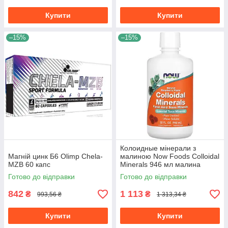
Купити
Купити
–15%
–15%
Колоидные мінерали з
Магній цинк Б6 Olimp Chela-
малиною Now Foods Colloidal
MZB 60 капс
Minerals 946 мл малина
Готово до відправки
Готово до відправки
842
1 113
₴
₴
993,56 ₴
1 313,34 ₴
Купити
Купити