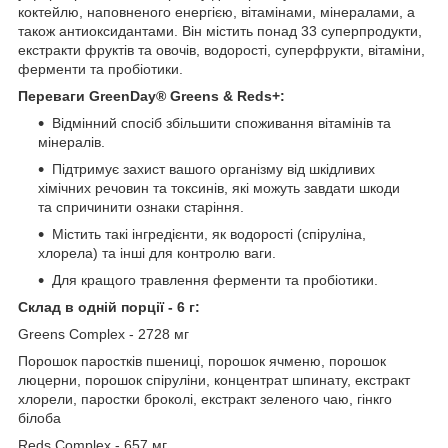
коктейлю, наповненого енергією, вітамінами, мінералами, а
також антиоксидантами. Він містить понад 33 суперпродукти,
екстракти фруктів та овочів, водорості, суперфрукти, вітаміни,
ферменти та пробіотики.
Переваги GreenDay® Greens & Reds+:
Відмінний спосіб збільшити споживання вітамінів та
мінералів.
Підтримує захист вашого організму від шкідливих
хімічних речовин та токсинів, які можуть завдати шкоди
та спричинити ознаки старіння.
Містить такі інгредієнти, як водорості (спіруліна,
хлорела) та інші для контролю ваги.
Для кращого травлення ферменти та пробіотики.
Склад в одній порції - 6 г:
Greens Complex - 2728 мг
Порошок паростків пшениці, порошок ячменю, порошок
люцерни, порошок спіруліни, концентрат шпинату, екстракт
хлорели, паростки броколі, екстракт зеленого чаю, гінкго
білоба
Reds Complex - 657 мг