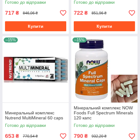
Готово до відправки
Готово до відправки
717
722
₴
₴
846,06 ₴
851,96 ₴
Купити
Купити
–15%
–15%
Мінеральний комплекс NOW
Минеральный комплекс
Foods Full Spectrum Minerals
Nutrend MultiMineral 60 caps
120 капс
Готово до відправки
Готово до відправки
653
790
₴
₴
770,54 ₴
932,20 ₴