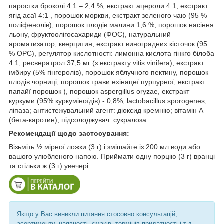
паростки броколі 4:1 – 2,4 %, екстракт ацероли 4:1, екстракт
ягід асаї 4:1 , порошок моркви, екстракт зеленого чаю (95 %
поліфенолів), порошок плодів малини 1,6 %, порошок насіння
льону, фруктоолігосахариди (ФОС), натуральний
ароматизатор, кверцитин, екстракт виноградних кісточок (95
% OPC), регулятор кислотності: лимонна кислота гінкго білоба
4:1, ресвератрол 37,5 мг (з екстракту vitis vinifera), екстракт
імбиру (5% гінгеролів), порошок яблучного пектину, порошок
плодів чорниці, порошок трави ехінацеї пурпурної, екстракт
папайї порошок ), порошок aspergillus oryzae, екстракт
куркуми (95% куркуміноїдів) - 0,8%, lactobacillus sporogenes,
ліпаза; антистежувальний агент: діоксид кремнію; вітамін А
(бета-каротин); підсолоджувач: сукралоза.
Рекомендації щодо застосування:
Візьміть ½ мірної ложки (3 г) і змішайте із 200 мл води або
вашого улюбленого напою. Приймати одну порцію (3 г) вранці
та стільки ж (3 г) увечері.
Якщо у Вас виникли питання стосовно консультацій,
асортименту, наявності, смаків, термінів придатності і т.д.