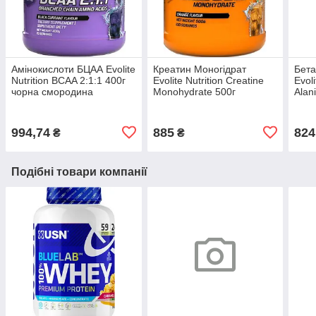
Амінокислоти БЦАА Evolite
Креатин Моногідрат
Бета
Nutrition BCAA 2:1:1 400г
Evolite Nutrition Creatine
Evoli
чорна смородина
Monohydrate 500г
Alan
апельсин
994,74
885
824
₴
₴
Подібні товари компанії