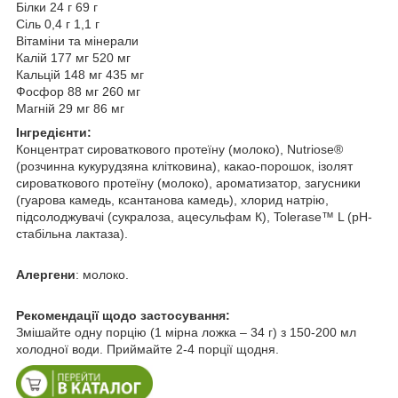
Білки 24 г 69 г
Сіль 0,4 г 1,1 г
Вітаміни та мінерали
Калій 177 мг 520 мг
Кальцій 148 мг 435 мг
Фосфор 88 мг 260 мг
Магній 29 мг 86 мг
Інгредієнти:
Концентрат сироваткового протеїну (молоко), Nutriose®
(розчинна кукурудзяна клітковина), какао-порошок, ізолят
сироваткового протеїну (молоко), ароматизатор, загусники
(гуарова камедь, ксантанова камедь), хлорид натрію,
підсолоджувачі (сукралоза, ацесульфам К), Tolerase™ L (pH-
стабільна лактаза).
Алергени
: молоко.
Рекомендації щодо застосування:
Змішайте одну порцію (1 мірна ложка – 34 г) з 150-200 мл
холодної води. Приймайте 2-4 порції щодня.