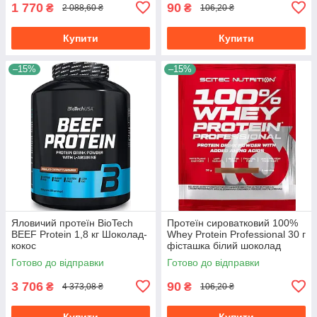
1 770
90
₴
₴
2 088,60 ₴
106,20 ₴
Купити
Купити
–15%
–15%
Яловичий протеїн BioTech
Протеїн сироватковий 100%
BEEF Protein 1,8 кг Шоколад-
Whey Protein Professional 30 г
кокос
фісташка білий шоколад
Готово до відправки
Готово до відправки
3 706
90
₴
₴
4 373,08 ₴
106,20 ₴
Купити
Купити