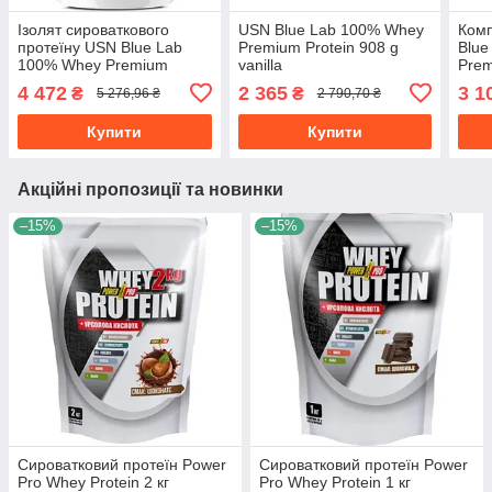
Ізолят сироваткового
USN Blue Lab 100% Whey
Комп
протеїну USN Blue Lab
Premium Protein 908 g
Blue
100% Whey Premium
vanilla
Prem
Protein 2кг попкорн з
арах
4 472
2 365
3 1
₴
₴
5 276,96 ₴
2 790,70 ₴
карамеллю
Купити
Купити
Акційні пропозиції та новинки
–15%
–15%
Сироватковий протеїн Power
Сироватковий протеїн Power
Pro Whey Protein 2 кг
Pro Whey Protein 1 кг