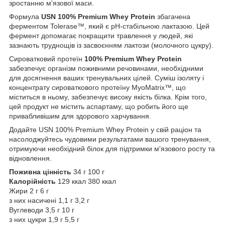
зростанню м'язової маси.
Формула
USN 100% Premium Whey Protein
збагачена
ферментом Tolerase™, який є рН-стабільною лактазою. Цей
фермент допомагає покращити травлення у людей, які
зазнають труднощів із засвоєнням лактози (молочного цукру).
Сироватковий протеїн
100% Premium Whey Protein
забезпечує організм поживними речовинами, необхідними
для досягнення ваших тренувальних цілей. Суміш ізоляту і
концентрату сироваткового протеїну MyoMatrix™, що
міститься в ньому, забезпечує високу якість білка. Крім того,
цей продукт не містить аспартаму, що робить його ще
привабливішим для здорового харчування.
Додайте USN 100% Premium Whey Protein у свій раціон та
насолоджуйтесь чудовими результатами вашого тренування,
отримуючи необхідний білок для підтримки м'язового росту та
відновлення.
Поживна цінність
34 г 100 г
Калорійність
129 ккал 380 ккал
Жири 2 г 6 г
з них насичені 1,1 г 3,2 г
Вуглеводи 3,5 г 10 г
з них цукри 1,9 г 5,5 г