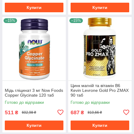
Купити
Купити
–15%
–15%
Цинк магній та вітамін B6
Мідь гліцинат 3 мг Now Foods
Kevin Levrone Gold Pro ZMAX
Copper Glycinate 120 таб
90 таб
Готово до відправки
Готово до відправки
511
687
₴
₴
602,98 ₴
810,66 ₴
Купити
Купити