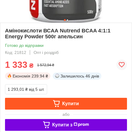
Амінокислоти ВСАА Nutrend BCAA 4:1:1
Energy Powder 500г апельсин
Готово до відправки
Код: 21812
Опт і роздріб
1 333
₴
1 572,94 ₴
Економія
239.94 ₴
Залишилось
46 днів
1 293,01 ₴
від 5 шт.
Купити
або
Купити з