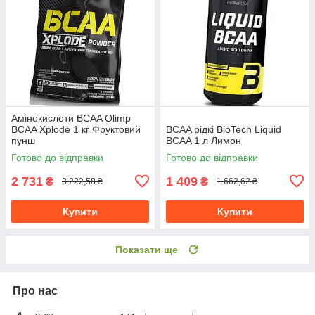
Амінокислоти BCAA Olimp
BCAA Xplode 1 кг Фруктовий
BCAA рідкі BioTech Liquid
пунш
BCAA 1 л Лимон
Готово до відправки
Готово до відправки
2 731
1 409
₴
₴
3 222,58 ₴
1 662,62 ₴
Купити
Купити
Показати ще
Про нас