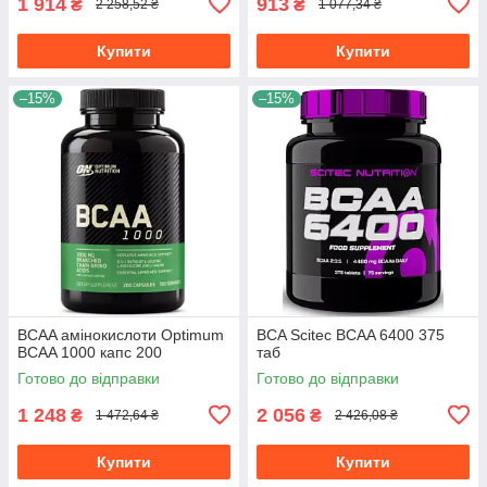
1 914
913
₴
₴
2 258,52 ₴
1 077,34 ₴
Купити
Купити
–15%
–15%
BCAA амінокислоти Optimum
BCA Scitec BCAA 6400 375
BCAA 1000 капс 200
таб
Готово до відправки
Готово до відправки
1 248
2 056
₴
₴
1 472,64 ₴
2 426,08 ₴
Купити
Купити