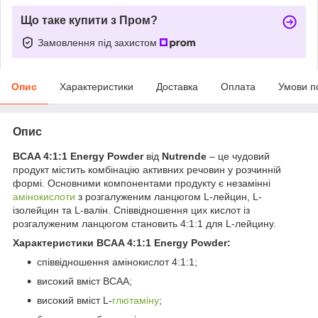
Що таке купити з Пром?
Замовлення під захистом
Опис
Характеристики
Доставка
Оплата
Умови п
Опис
BCAA 4:1:1 Energy Powder
від
Nutrende
– це чудовий
продукт містить комбінацію активних речовин у розчинній
формі. Основними компонентами продукту є незамінні
амінокислоти
з розгалуженим ланцюгом L-лейцин, L-
ізолейцин та L-валін. Співвідношення цих кислот із
розгалуженим ланцюгом становить 4:1:1 для L-лейцину.
Характеристики BCAA 4:1:1 Energy Powder:
співвідношення амінокислот 4:1:1;
високий вміст BCAA;
високий вміст L-
глютаміну
;