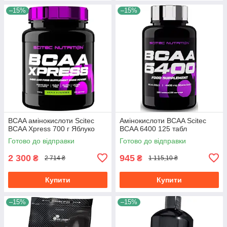
–15%
–15%
BCAA амінокислоти Scitec
Амінокислоти BCAA Scitec
BCAA Xpress 700 г Яблуко
BCAA 6400 125 табл
Готово до відправки
Готово до відправки
2 300
945
₴
₴
2 714 ₴
1 115,10 ₴
Купити
Купити
–15%
–15%