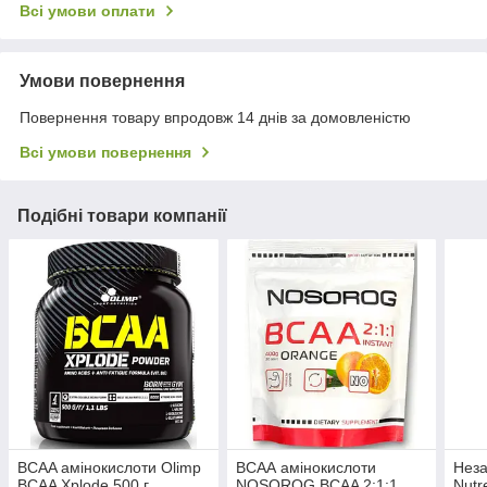
Всі умови оплати
Умови повернення
Повернення товару впродовж 14 днів за домовленістю
Всі умови повернення
Подібні товари компанії
BCAA амінокислоти Olimp
ВСАА амінокислоти
Неза
BCAA Xplode 500 г
NOSOROG BCAA 2:1:1
Nutr