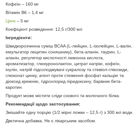
Кофеїн – 160 мг
Вітамін B6 – 1,4 мг
Цинк
– 5 мг
Коефіцієнт розведення: 12,5 г/300 мл
Інгредієнти:
Швидкорозчинна суміш BCAA (L-лейцин, L-ізолейцин, L-валін,
емульгатор лецитин соняшнику), бета-аланін, таурин, L-
аланін, регулятор кислотності лимонна кислота,
ароматизатор, глюкуронолактон, цитрат натрію, кофеїн,
інулін, натрій підсолоджувачі сукралозу та стевіол-глікозиди,
глюконат цинку, агент проти стеження фосфат кальцію та
діоксид кремнію, гідрохлорид піридоксину, барвник бета-
каротин.
Продукт може містити сліди соєвого та молочного білка.
Рекомендації щодо застосування:
Змішайте одну порцію (1/2 мірні ложки – 12,5 г) з 300 мл води.
Двєтична добавка. Не є лікарським засобом.