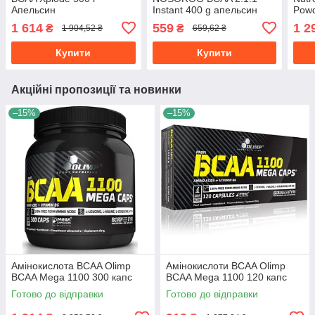
Апельсин
Instant 400 g апельсин
Powd
1 614
559
1 2
₴
₴
1 904,52 ₴
659,62 ₴
Купити
Купити
Акційні пропозиції та новинки
–15%
–15%
Амінокислота BCAA Olimp
Амінокислоти BCAA Olimp
BCAA Mega 1100 300 капс
BCAA Mega 1100 120 капс
Готово до відправки
Готово до відправки