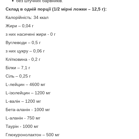
без штучних барвників.
Склад в одній порції (1/2 мірні ложки – 12,5 г):
Калорійність: 34 ккал
Жири – 0,04 г
з них насичені жири - 0 г
Вуглеводи – 0,5 г
з них цукру – 0,06 г
Клітковина - 0,2 г
Білки – 7,1 г
Сіль – 0,25 г
L-лейцин – 4600 мг
L-ізолейцин – 1200 мг
L-валін – 1200 мг
Бета-аланін - 1000 мг
L-аланін - 750 мг
Таурін - 1000 мг
Глюкуронолактон – 500 мг