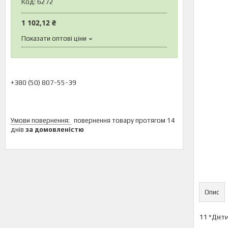
Код:
6272
1 102,12 ₴
Показати оптові ціни
+380 (50) 807-55-39
повернення товару протягом 14
днів
за домовленістю
Опис
11 *Дієт