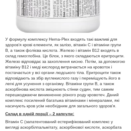
У формулу комплексу Hema-Plex входять такі важливі для
здоров’я крові елементи, як залізо, вітамін С і вітаміни групи
В, а також фолієва кислота. Железо і вітамін В12 входять в
склад гемоглобіна. Це білок, з якого складаються еритроцити.
Железо відповідає за захоплення кисню. Потім, за допомогою
вітаміну В12 і меді кислород витрачається на кровоток і
постачається у всі органи людського тіла. Еритроцити також
відповідають за збір вуглекислого газу і переміщують його в
легкі для усунення з організму. Вітаміни групи В, а також
аскорбінова кислота зміцнюють стінки судин, тим самим
перешкоджаючи виникненню різного роду кровотеч. Даний
комплекс посилений багатьма вітамінами і мінералами, які
насичують кров усім необхідним для загального здоров'я.
Склад в одній порції – 2 капсули:
Вітамін С (запатентований естерифікований комплекс у
вигляді аскорбілпальмітату, аскорбінової кислоти, аскорбата