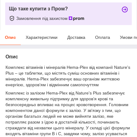
Що таке купити з Пром?
Замовлення під захистом
Опис
Характеристики
Доставка
Оплата
Умови п
Опис
Комплекс вітамінів і мінералів Hema-Plex від компанії Nature's
Plus – це таблетки, що містять суміш основних вітамінів і
мінералів. Hema-Plex забезпечує ваш організм життєвою
енергією, здоров’ям і відмінним самопочуттям
Комплекс із залізом Hema-Plex від Nature's Plus забезпечує
комплексну живильну підтримку для здоров’я крові та
безпосередньо впливає на процес кровотворення. Головним
компонентом даної формули є залізо. У зв'язку з тим, що
організм багатьох людей не може вийняти залізо, яке
потрапляє разом з їдою в достатній кількості, починають
страждати від нехватки цього мінералу. У складі цієї формули
входять вітаміни групи В і С, завдяки чому, залізо усувається