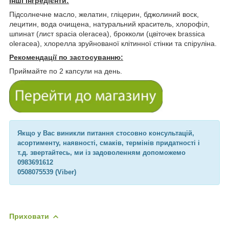
Інші інгредієнти:
Підсолнечне масло, желатин, гліцерин, бджолиний воск,
лецитин, вода очищена, натуральний краситель, хлорофіл,
шпинат (лист spacia oleracea), брокколи (цвіточек brassica
oleracea), хлорелла зруйнованої клітинної стінки та спіруліна.
Рекомендації по застосуванню:
Приймайте по 2 капсули на день.
Якщо у Вас виникли питання стосовно консультацій,
асортименту, наявності, смаків, термінів придатності і
т.д. звертайтесь, ми із задоволенням допоможемо
0983691612
0508075539 (Viber)
Приховати