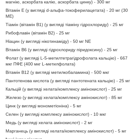
магнію, аскорбата калію, аскорбата цинку) - 300 мг
Вітамін Е (у вигляді d-альфа-токоферилацетата) - 20 мг (30
МЕ)
Тіамін (вітамін B1) (у вигляді тіаміну гідрохлориду) - 25 мг
Рибофлавін (вітамін B2) - 25 мг
Ніацин (у вигляді нікотинаміду) - 50 мг NE
Вітамін B6 (у вигляді гідрохлориду піридоксину) - 25 мг
Фолат (у вигляді L-5-метилтетрагідрофолата кальцію) - 667
мкг ПФЕ (400 мкг L-метилфолата)
Вітамін B12 (у вигляді метилкобаламина) - 500 мкг
Пантотенова кислота (у вигляді пантотената кальцію) - 25 мг
Кальцій (у вигляді хелата/комплексу амінокислот) - 25 мг
Железо (у вигляді хелата/комплексу амінокислот) - 85 мг
Цинк (у вигляді монометіоніна) - 5 мг
Селен (у вигляді комплексу амінокислот) - 10 мкг
Медь (у вигляді хелата амінокислот) - 2 мг
Марганець (у вигляді хелата/комплексу амінокислот) - 5 мг