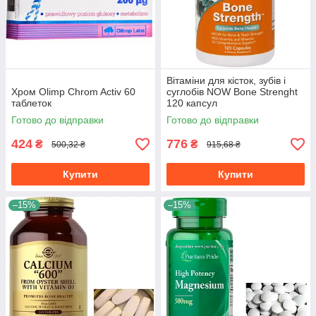
Вітаміни для кісток, зубів і
Хром Olimp Chrom Activ 60
суглобів NOW Bone Strenght
таблеток
120 капсул
Готово до відправки
Готово до відправки
424
776
₴
₴
500,32 ₴
915,68 ₴
Купити
Купити
–15%
–15%