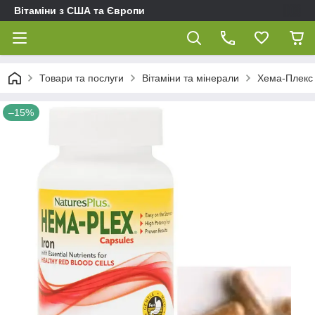
Вітаміни з США та Європи
Товари та послуги
Вітаміни та мінерали
Хема-Плекс 
–15%