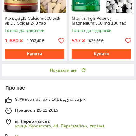
Кальцій Д3 Calcium 600 with
Магній High Potency
vit D3 Solgar 240 таб
Magnesium 500 mg 100 таб
Готово до відправки
Готово до відправки
1 680
537
₴
₴
1 982,40 ₴
633,66 ₴
Купити
Купити
Показати ще
Про нас
97% позитивних з 141 відгука за рік
Працює з 23.11.2015
м. Первомайськ
улица Жуковского, 44, Первомайськ, Україна