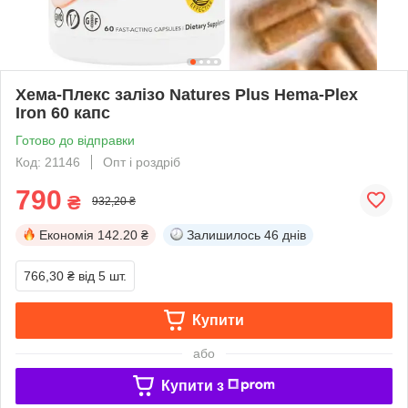
Хема-Плекс залізо Natures Plus Hema-Plex
Iron 60 капс
Готово до відправки
Код: 21146
Опт і роздріб
790
₴
932,20 ₴
Економія
142.20 ₴
Залишилось
46 днів
766,30 ₴
від 5 шт.
Купити
або
Купити з