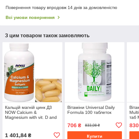
Повернення товару впродовж 14 днів за домовленістю
Всі умови повернення
З цим товаром також замовляють
Кальцій магній цинк Д3
Вітаміни Universal Daily
Віта
NOW Calcium &
Formula 100 таблеток
Mult
Magnesium with vit. D and
таб 
Zinc 240 гел капс
комп
706
830
₴
833,08 ₴
1 401,84
₴
Купити