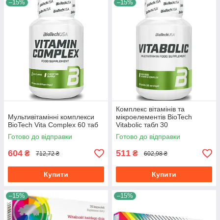
–15%
–15%
Комплекс вітамінів та
Мультивітамінні комплекси
мікроелементів BioTech
BioTech Vita Complex 60 таб
Vitabolic табл 30
Готово до відправки
Готово до відправки
604
511
₴
₴
712,72 ₴
602,98 ₴
Купити
Купити
–15%
–15%