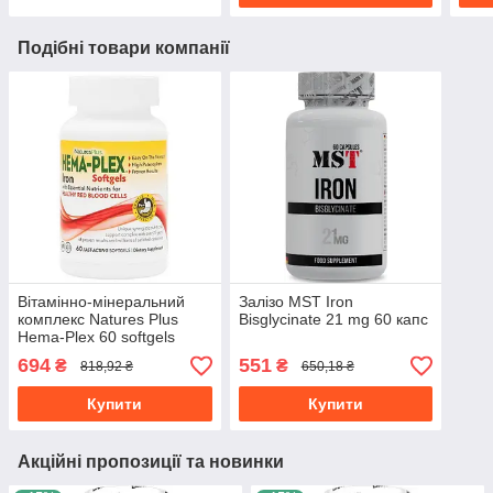
Подібні товари компанії
Вітамінно-мінеральний
Залізо MST Iron
комплекс Natures Plus
Bisglycinate 21 mg 60 капс
Hema-Plex 60 softgels
694
551
₴
₴
818,92 ₴
650,18 ₴
Купити
Купити
Акційні пропозиції та новинки