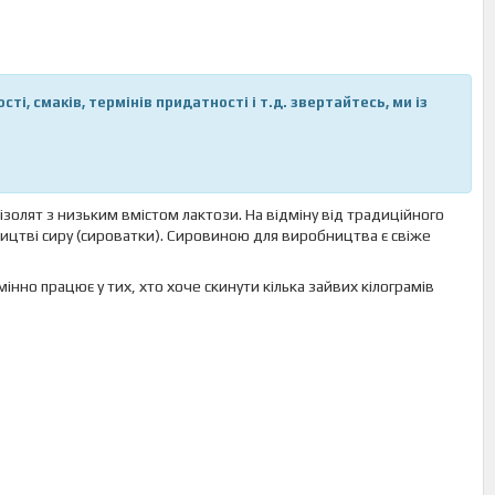
і, смаків, термінів придатності і т.д. звертайтесь, ми із
ізолят з низьким вмістом лактози. На відміну від традиційного
ництві сиру (сироватки). Сировиною для виробництва є свіже
інно працює у тих, хто хоче скинути кілька зайвих кілограмів