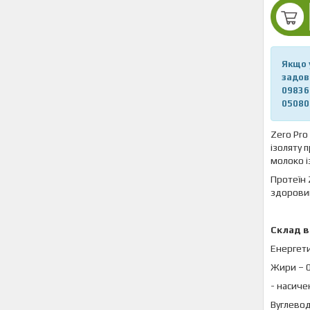
Якщо 
задов
09836
05080
Zero Pro
ізоляту 
молоко і
Протеїн 
здоровим
Склад в 
Енергети
Жири – 0
- насичен
Вуглевод