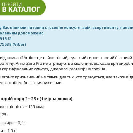
у Вас виникли питання стосовно консультацій, асортименту, наявност
оленням допоможемо
91612
75539 (Viber)
 від компанії Amix – це найчистіший, сучасний сироватковий білковий 
протеїну, Amix Zero Pro не отримують з молочних відходів при вироб
з сертифікованих культур, джерело: proteinplus.com.ua.
ZeroPro призначений не тільки для тих, хто тренується, але також відм
 способом, без фізичних вправ.
одній порції – 35 г (1 мірна ложка):
чна цінність – 133 ккал
,25 г
і жири – 0,1 г
и – 1,3 г