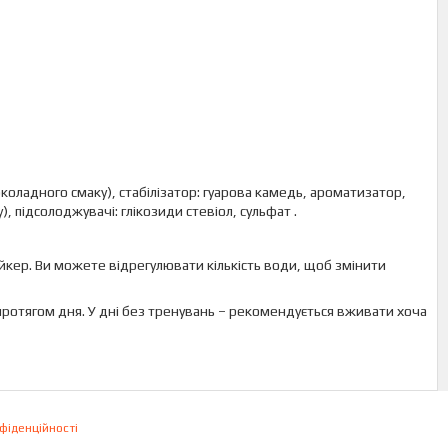
околадного смаку), стабілізатор: гуарова камедь, ароматизатор,
 підсолоджувачі: глікозиди стевіол, сульфат .
ейкер. Ви можете відрегулювати кількість води, щоб змінити
у протягом дня. У дні без тренувань – рекомендується вживати хоча
фіденційності