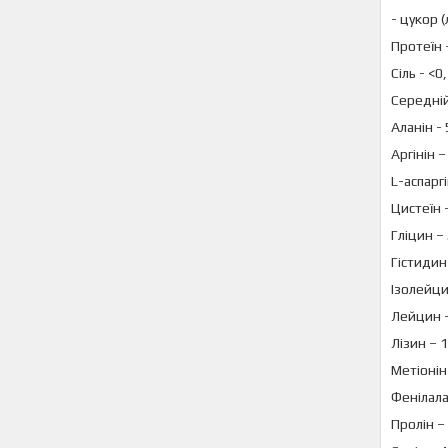
- цукор (
Протеїн 
Сіль - <0,
Середній
Аланін -
Аргінін 
L-аспарг
Цистеїн 
Гліцин –
Гістидин
Ізолейци
Лейцин 
Лізин – 
Метіонін
Фенілала
Пролін –