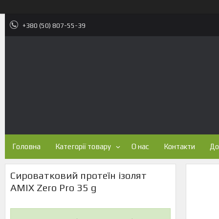
+380 (50) 807-55-39
Головна
Категорії товару
О нас
Контакти
До
Сироватковий протеїн ізолят
AMIX Zero Pro 35 g