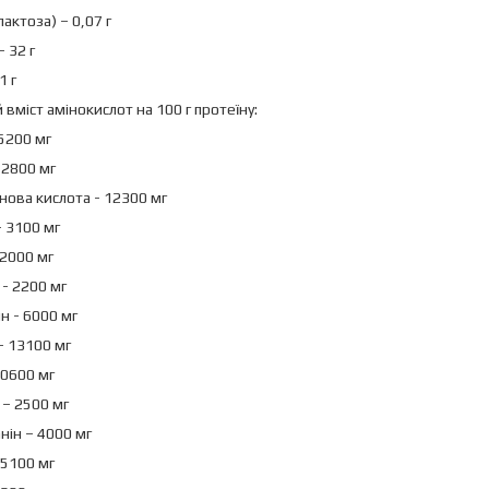
лактоза) – 0,07 г
– 32 г
1 г
 вміст амінокислот на 100 г протеїну:
 5200 мг
– 2800 мг
інова кислота - 12300 мг
- 3100 мг
 2000 мг
 - 2200 мг
н - 6000 мг
– 13100 мг
10600 мг
 – 2500 мг
нін – 4000 мг
 5100 мг