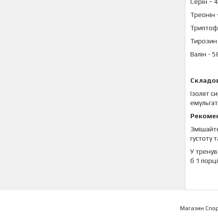
Серін – 
Треонін 
Триптоф
Тирозин 
Валін - 5
Складов
Ізолят с
емульгат
Рекомен
Змішайте
густоту 
У тренув
б 1 порц