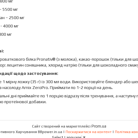
4800 мг
– 5500 мг
ан – 2500 мг
- 4000 мг
800 мг
і:
ироваткового білка Pronativ® (з молока), какао-порошок (тільки для ш
ор: лецитин соняшника, хлорид натрію (тільки для шоколадного смаку),
дації щодо застосування:
 1 мірну ложку (35 г) із 300 мл води. Використовуйте блендер або ш
та насолоду Amix ZeroPro. Приймати по 1-2 порції на день.
альні дні приймайте по 1 порцію відразу після тренування, а наступн
ію протеїнової добавки.
Prom.ua
Сайт створений на маркетплейсі
Магазин Спортивного Харчування BBpower.in.ua |
Поскаржитися на контент
|
Політика кон
Select Language
▼