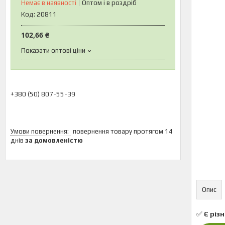
Немає в наявності
Оптом і в роздріб
Код:
20811
102,66 ₴
Показати оптові ціни
+380 (50) 807-55-39
повернення товару протягом 14
днів
за домовленістю
Опис
✅
Є різн