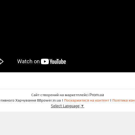
Prom.ua
Сайт створений на маркетплейсі
Магазин Спортивного Харчування BBpower.in.ua |
Поскаржитися на контент
|
Політика кон
Select Language
▼