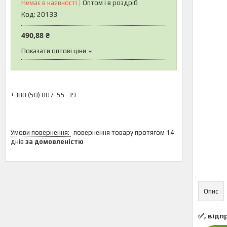
Немає в наявності
Оптом і в роздріб
Код:
20133
490,88 ₴
Показати оптові ціни
+380 (50) 807-55-39
повернення товару протягом 14
днів
за домовленістю
Опис
✅, відп