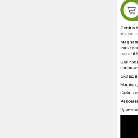
Genius 
м'язові 
Magnes
електрол
синтезі 
Цей прод
погіршит
Склад в 
Магнію ц
Калію хл
Рекомен
Приймайт