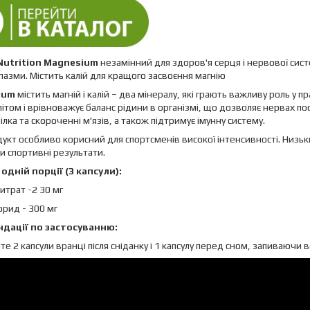
Nutrition Magnesium
незамінний для здоров'я серця і нервової сист
спазми. Містить калій для кращого засвоєння магнію
ium
містить магній і калій – два мінералу, які грають важливу роль у 
ітом і врівноважує баланс рідини в організмі, що дозволяє нервах поси
білка та скороченні м'язів, а також підтримує імунну систему.
укт особливо корисний для спортсменів високої інтенсивності. Низьк
и спортивні результати.
одній порції (3 капсули):
итрат -2 30 мг
орид - 300 мг
дації по застосуванню:
е 2 капсули вранці після сніданку і 1 капсулу перед сном, запиваючи