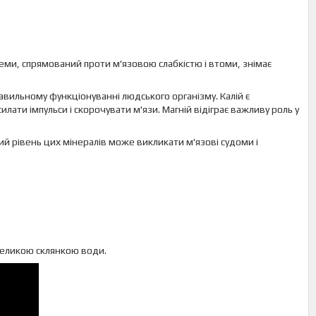
еми, спрямований проти м'язовою слабкістю і втоми, знімає
правильному функціонуванні людського організму. Калій є
лати імпульси і скорочувати м'язи. Магній відіграє важливу роль у
ий рівень цих мінералів може викликати м'язові судоми і
 великою склянкою води.