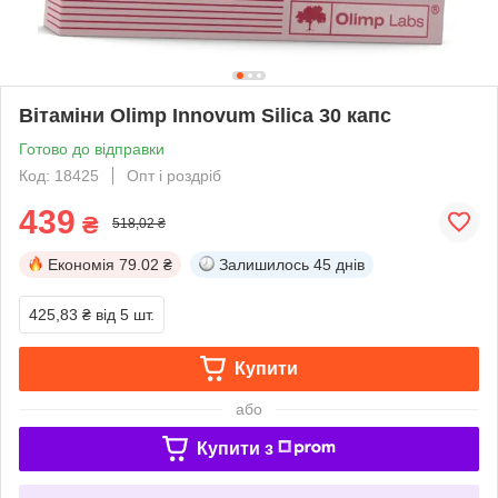
Вітаміни Olimp Innovum Silica 30 капс
Готово до відправки
Код: 18425
Опт і роздріб
439
₴
518,02 ₴
Економія
79.02 ₴
Залишилось
45 днів
425,83 ₴
від 5 шт.
Купити
або
Купити з