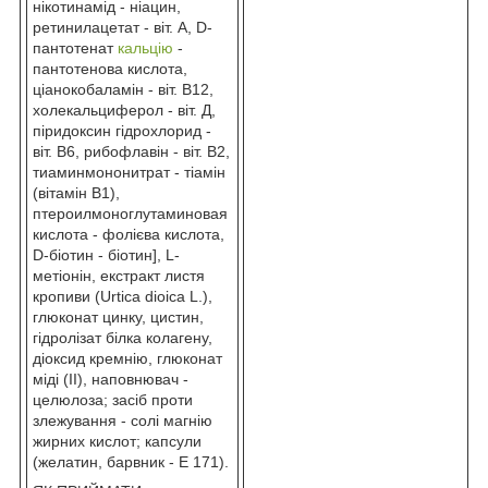
нікотинамід - ніацин,
ретинилацетат - віт. A, D-
пантотенат
кальцію
-
пантотенова кислота,
ціанокобаламін - віт. В12,
холекальциферол - віт. Д,
піридоксин гідрохлорид -
віт. В6, рибофлавін - віт. B2,
тиаминмононитрат - тіамін
(вітамін B1),
птероилмоноглутаминовая
кислота - фолієва кислота,
D-біотин - біотин], L-
метіонін, екстракт листя
кропиви (Urtica dioica L.),
глюконат цинку, цистин,
гідролізат білка колагену,
діоксид кремнію, глюконат
міді (II), наповнювач -
целюлоза; засіб проти
злежування - солі магнію
жирних кислот; капсули
(желатин, барвник - Е 171).