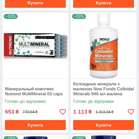
Купити
Купити
–15%
–15%
Колоидные мінерали з
Минеральный комплекс
малиною Now Foods Colloidal
Nutrend MultiMineral 60 caps
Minerals 946 мл малина
Готово до відправки
Готово до відправки
653
1 113
₴
₴
770,54 ₴
1 313,34 ₴
Купити
Купити
–15%
–15%