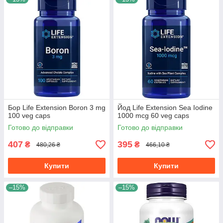
Бор Life Extension Boron 3 mg
Йод Life Extension Sea Iodine
100 veg caps
1000 mcg 60 veg caps
Готово до відправки
Готово до відправки
407
395
₴
₴
480,26 ₴
466,10 ₴
Купити
Купити
–15%
–15%