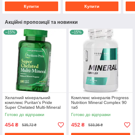
Купити
Купити
Акційні пропозиції та новинки
–15%
–15%
Хелатний мінеральний
Комплекс мінералів Progress
комплекс Puritan's Pride
Nutrition Mineral Complex 90
Super Chelated Multi-Mineral
таб
100 таб
Готово до відправки
Готово до відправки
454
452
₴
₴
535,72 ₴
533,36 ₴