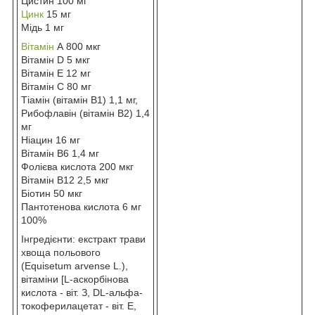
Цистин 100 мг
Цинк
15 мг
Мідь 1 мг
Вітамін
А 800 мкг
Вітамін D 5 мкг
Вітамін Е 12 мг
Вітамін С 80 мг
Тіамін (вітамін В1) 1,1 мг,
Рибофлавін (вітамін В2) 1,4
мг
Ніацин 16 мг
Вітамін В6 1,4 мг
Фолієва кислота 200 мкг
Вітамін В12 2,5 мкг
Біотин 50 мкг
Пантотенова кислота 6 мг
100%
Інгредієнти: екстракт трави
хвоща польового
(Equisetum arvense L.),
вітаміни [L-аскорбінова
кислота - віт. З, DL-альфа-
токоферилацетат - віт. Е,