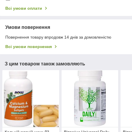
Всі умови оплати
Умови повернення
Повернення товару впродовж 14 днів за домовленістю
Всі умови повернення
З цим товаром також замовляють
Кальцій магній цинк Д3
Вітаміни Universal Daily
Віта