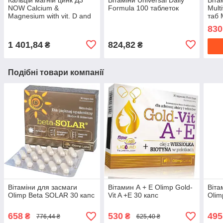
NOW Calcium &
Formula 100 таблеток
Mult
Magnesium with vit. D and
таб 
Zinc 240 гел капс
комп
830
1 401,84
824,82
₴
₴
Подібні товари компанії
Вітаміни для засмаги
Вітамин А + Е Olimp Gold-
Віта
Olimp Beta SOLAR 30 капс
Vit A +E 30 капс
Olim
658
530
495
₴
₴
776,44 ₴
625,40 ₴