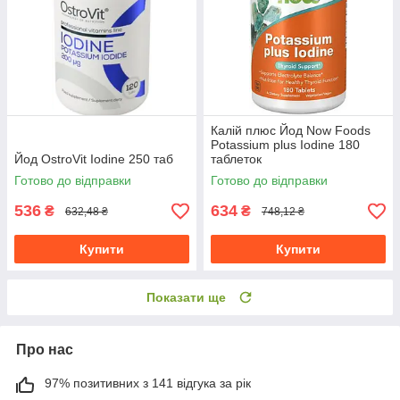
Калій плюс Йод Now Foods
Potassium plus Iodine 180
Йод OstroVit Iodine 250 таб
таблеток
Готово до відправки
Готово до відправки
536
634
₴
₴
632,48 ₴
748,12 ₴
Купити
Купити
Показати ще
Про нас
97% позитивних з 141 відгука за рік